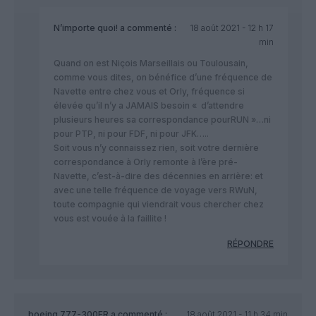
N’importe quoi!
a commenté :
18 août 2021 - 12 h 17
min
Quand on est Niçois Marseillais ou Toulousain,
comme vous dites, on bénéfice d’une fréquence de
Navette entre chez vous et Orly, fréquence si
élevée qu’il n’y a JAMAIS besoin « d’attendre
plusieurs heures sa correspondance pourRUN »…ni
pour PTP, ni pour FDF, ni pour JFK…..
Soit vous n’y connaissez rien, soit votre dernière
correspondance à Orly remonte à l’ère pré-
Navette, c’est-à-dire des décennies en arrière: et
avec une telle fréquence de voyage vers RWuN,
toute compagnie qui viendrait vous chercher chez
vous est vouée à la faillite !
RÉPONDRE
boeing 777-300ER
a commenté :
18 août 2021 - 11 h 34 min