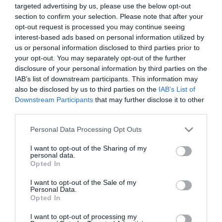
targeted advertising by us, please use the below opt-out
Sonako
a commenté :
18 août 2021 - 1 h 11 min
section to confirm your selection. Please note that after your
opt-out request is processed you may continue seeing
J’ai toujours pensé que Corsair et Air Austral auraient du
interest-based ads based on personal information utilized by
fusionner sous une meme marque on est peut être sur les
us or personal information disclosed to third parties prior to
premier pas d’une fusion future çe serait vraiment bénéfique
pour les deux et un atout pour résister a la concurrence Air
your opt-out. You may separately opt-out of the further
Austral fait deja une « transition » de flotte sur Airbus avec les
disclosure of your personal information by third parties on the
A220 reste plus que la partit long-courrier une coherence
IAB’s list of downstream participants. This information may
commerciale et un hub commun à Paris pour l’Afrique
also be disclosed by us to third parties on the
IAB’s List of
Ameriques et Caraibes et un secondaire à la Reunion pour
Downstream Participants
that may further disclose it to other
l’ocean indien l’Oceanie Asie du sud est et l’Afrique Austral
third parties.
croisons les doigts
Personal Data Processing Opt Outs
RÉPONDRE
I want to opt-out of the Sharing of my
personal data.
Opted In
xenon
a commenté :
18 août 2021 - 8 h 44 min
I want to opt-out of the Sale of my
Personal Data.
C’est une alliance perdue d’avance mais qui se justifie à court
Opted In
terme compte tenu de la pandémie. Une fois la crise passée
les vieux démons se réveilleront et les rivalités reprendront.
I want to opt-out of processing my