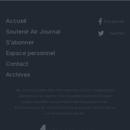
Accueil
Facebook
Soutenir Air Journal
Twitter
S’abonner
Espace personnel
Contact
Archives
Air Journal publie des informations sur les compagnies
aériennes, les avions, les nouvelles liaisons et toute
autre actualité concernant l’aéronautique civile.
Retrouvez sur Air Journal tout ce que vous voulez savoir
sur le transport aérien.