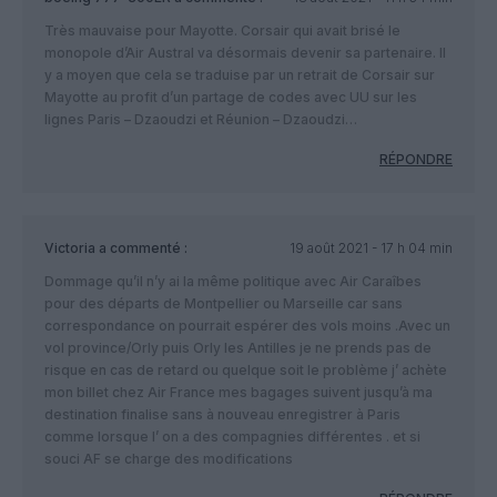
Très mauvaise pour Mayotte. Corsair qui avait brisé le
monopole d’Air Austral va désormais devenir sa partenaire. Il
y a moyen que cela se traduise par un retrait de Corsair sur
Mayotte au profit d’un partage de codes avec UU sur les
lignes Paris – Dzaoudzi et Réunion – Dzaoudzi…
RÉPONDRE
Victoria
a commenté :
19 août 2021 - 17 h 04 min
Dommage qu’il n’y ai la même politique avec Air Caraîbes
pour des départs de Montpellier ou Marseille car sans
correspondance on pourrait espérer des vols moins .Avec un
vol province/Orly puis Orly les Antilles je ne prends pas de
risque en cas de retard ou quelque soit le problème j’ achète
mon billet chez Air France mes bagages suivent jusqu’à ma
destination finalise sans à nouveau enregistrer à Paris
comme lorsque l’ on a des compagnies différentes . et si
souci AF se charge des modifications