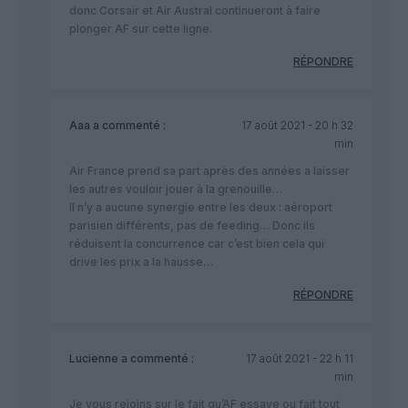
donc Corsair et Air Austral continueront à faire
plonger AF sur cette ligne.
RÉPONDRE
Aaa
a commenté :
17 août 2021 - 20 h 32
min
Air France prend sa part après des années a laisser
les autres vouloir jouer à la grenouille…
Il n’y a aucune synergie entre les deux : aéroport
parisien différents, pas de feeding… Donc ils
réduisent la concurrence car c’est bien cela qui
drive les prix a la hausse…
RÉPONDRE
Lucienne
a commenté :
17 août 2021 - 22 h 11
min
Je vous rejoins sur le fait qu’AF essaye ou fait tout