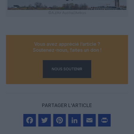
©AJ/Air Austral/Airbus
Vous avez apprécié l’article ?
Soutenez-nous, faites un don !
NOUS SOUTENIR
PARTAGER L'ARTICLE
Facebook
Twitter
Pinterest
LinkedIn
Email
Print