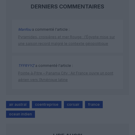
DERNIERS COMMENTAIRES
Manfou
a commenté l'article :
Pyramides, croisières et mer Rouge : l’Égypte mise sur
une saison record malgré le contexte géopolitique
TFFRYYZ
a commenté l'article :
Pointe‑à‑Pitre – Panama City : Air France ouvre un pont
aérien vers l’Amérique latine
air austral
coentreprise
corsair
france
ocean indien