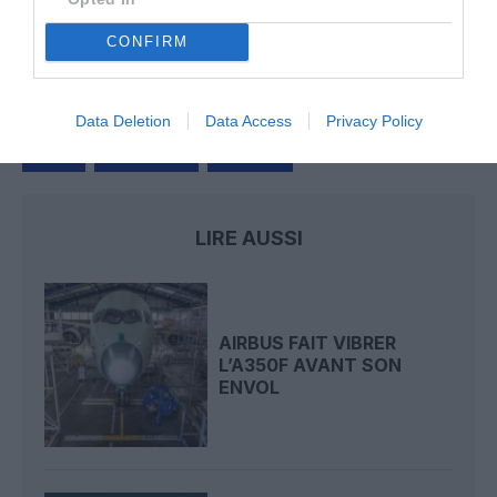
Copa
a commenté l'article :
CONFIRM
Pointe‑à‑Pitre – Panama City : Air France ouvre un pont
aérien vers l’Amérique latine
Data Deletion
Data Access
Privacy Policy
airbus
commandes
livraisons
LIRE AUSSI
AIRBUS FAIT VIBRER
L’A350F AVANT SON
ENVOL