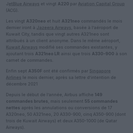
J
etBlue Airways
et vingt
A220
par
Aviation Capital Group
(ACG).
Les vingt
A320neo
et huit
A321neo
commandés le mois
dernier iront à
Jazeera Airways
, basée à l’aéroport de
Kuwait City, tandis que vingt autres A321neo sont
attribués à un client anonyme. Dans le même aéroport,
Kuwait Airways
modifié ses commandes existantes, y
ajoutant trois
A321neo LR
ainsi que trois
A330-900
à son
carnet de commandes.
Enfin sept
A350F
ont été confirmés par
Singapore
Airlines
le mois dernier, après sa lettre d’intention de
décembre 2021
Depuis le début de l’année, Airbus affiche
149
commandes brutes
, mais seulement
55 commandes
nettes
après les annulations ou conversions de 17
A320neo, 50 A321neo, 20 A330-900, cinq A350-900 (dont
trois de Kuwait Airways) et deux A350-1000 (de Qatar
Airways).