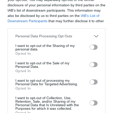
Soutenez Air Journal participez
à son
disclosure of your personal information by third parties on the
développement !
IAB’s list of downstream participants. This information may
also be disclosed by us to third parties on the
IAB’s List of
Downstream Participants
that may further disclose it to other
NOUS SOUTENIR
third parties.
Personal Data Processing Opt Outs
I want to opt-out of the Sharing of my
personal data.
Opted In
I want to opt-out of the Sale of my
DERNIERS COMMENTAIRES
Personal Data.
Opted In
I want to opt-out of processing my
Personal Data for Targeted Advertising.
Djm
a commenté l'article :
Opted In
Après Emirates, Lufthansa remet en cause la réception
I want to opt-out of Collection, Use,
de Boeing 777-9 déjà construits
Retention, Sale, and/or Sharing of my
Personal Data that Is Unrelated with the
Purposes for which it was collected.
Opted In