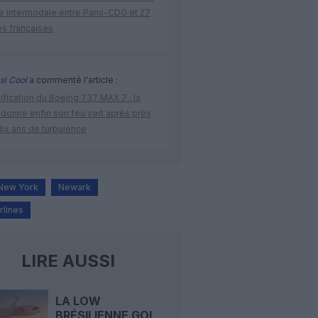
re intermodale entre Paris-CDG et 27
es françaises
si Cool
a commenté l'article :
ification du Boeing 737 MAX 7 : la
 donne enfin son feu vert après près
dix ans de turbulence
New York
Newark
rlines
LIRE AUSSI
LA LOW
BRÉSILIENNE GOL