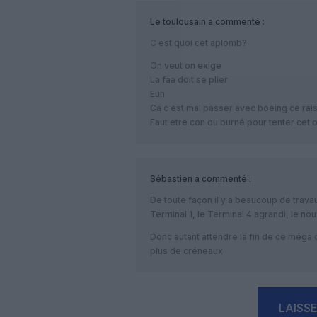
Le toulousain
a commenté :
C est quoi cet aplomb?
On veut on exige
La faa doit se plier
Euh
Ca c est mal passer avec boeing ce ra
Faut etre con ou burné pour tenter cet 
Sébastien
a commenté :
De toute façon il y a beaucoup de trava
Terminal 1, le Terminal 4 agrandi, le no
Donc autant attendre la fin de ce méga
plus de créneaux
LAISS