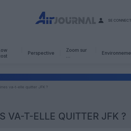
SE CONNEC
Low
Zoom sur
Perspective
Environneme
cost
…
Edito
En chiffres
Avis d’expert
lines va-t-elle quitter JFK ?
AJ Académie
Vidéo
S VA-T-ELLE QUITTER JFK ?