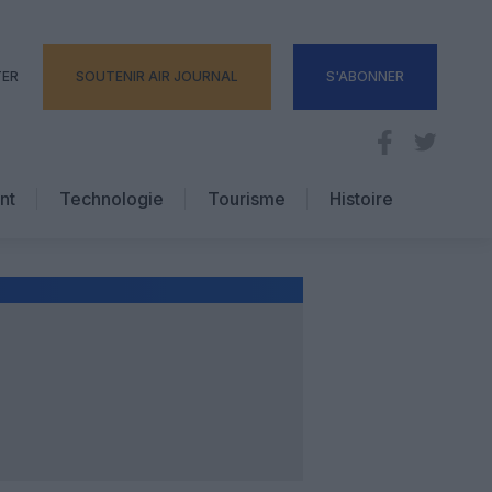
TER
SOUTENIR AIR JOURNAL
S'ABONNER
nt
Technologie
Tourisme
Histoire
Pratique
Hôtellerie
Voyages d’affaires