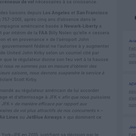
créneaux de vol
nécessaires à sa croissance.
des liaisons depuis
Los Angeles
et
San Francisco
g 757-200), après cinq ans d’absence dans le
 compagnie américaine basée à
Newark-Liberty
a
 par intérim de la
FAA
Billy Nolen qu’elle « cessera
tion et en provenance » de l’aéroport John
Avia
e gouvernement fédéral ne l’autorise à y augmenter
Part
de United John Kirby selon un courriel cité par
off
 » que le régulateur donne son feu vert à la hausse
gar
si nous ne sommes pas en mesure d’obtenir des
ieurs saisons, nous devrons suspendre le service à
éclaré Scott Kirby.
ND
andé au régulateur américain de lui accorder
Aéro
age et d’atterrissage à JFK «
afin que nous puissions
d’e
à JFK «
de manière efficace par rapport aux
num
aires de vol plus attractifs de nos concurrents
» –
Air Lines
ou
JetBlue Airways
» qui dominent ce
Jea
ew York-JFK
en 2015
, justifiant sa décision par le
Part