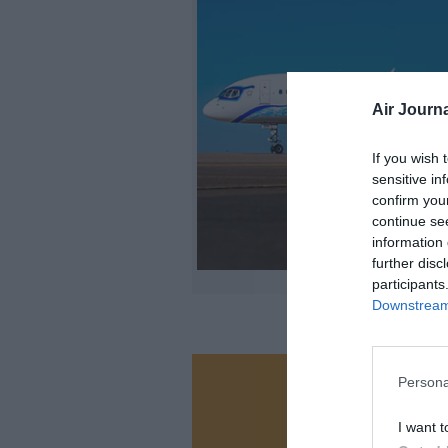
Air Journa
If you wish 
sensitive in
confirm you
continue se
information 
further disc
participants
Downstream 
Persona
Vous ave
Soutenez
I want t