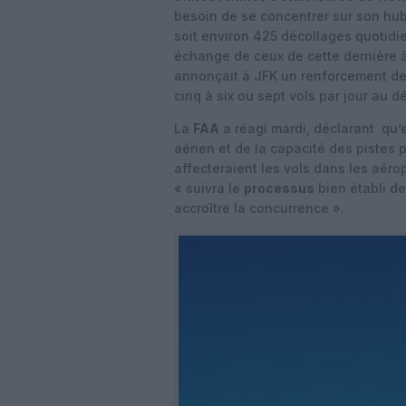
besoin de se concentrer sur son hu
soit environ 425 décollages quotidie
échange de ceux de cette dernière à
annonçait à JFK un renforcement de 
cinq à six ou sept vols par jour au d
La
FAA
a réagi mardi, déclarant qu’e
aérien et de la capacité des piste
affecteraient les vols dans les aér
« suivra le
processus
bien établi de
accroître la concurrence ».