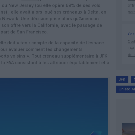
b du New Jersey (où elle opère 69% de ses vols,
off
ns) ; elle avait alors loué ses créneaux à Delta, en
gar
 Newark. Une décision prise alors qu’American
son offre vers la Californie, avec le passage de
épart de San Francisco.
Pas 
Cert
lle doit « tenir compte de la capacité de l’espace
FAA
s pour évaluer comment les changements
de 
oports voisins ». Tout créneau supplémentaire à JFK
 la FAA consistant à les attribuer équitablement et à
JFK
Unietd Ai