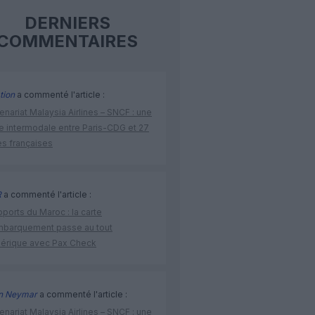
DERNIERS
COMMENTAIRES
tion
a commenté l'article :
enariat Malaysia Airlines – SNCF : une
re intermodale entre Paris-CDG et 27
es françaises
R
a commenté l'article :
ports du Maroc : la carte
mbarquement passe au tout
érique avec Pax Check
n Neymar
a commenté l'article :
enariat Malaysia Airlines – SNCF : une