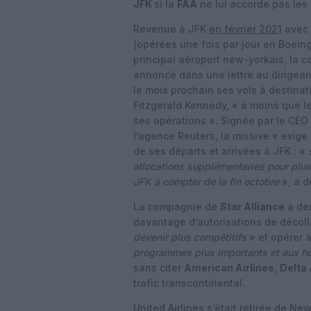
JFK
si la
FAA
ne lui accorde pas les
Revenue à JFK
en février 2021
avec 
(opérées une fois par jour en Boein
principal aéroport new-yorkais, la
annoncé dans une lettre au dirigeant
le mois prochain ses vols à destina
Fitzgerald Kennedy, « à moins que l
ses opérations ». Signée par le CEO 
l’agence Reuters, la missive « exige
de ses départs et arrivées à JFK : «
allocations supplémentaires pour plus
JFK à compter de la fin octobre
», a d
La compagnie de
Star Alliance
a dem
davantage d’autorisations de décoll
devenir plus compétitifs
» et opérer 
programmes plus importants et aux hor
sans citer
American Airlines
,
Delta 
trafic transcontinental.
United Airlines s’était retirée de N