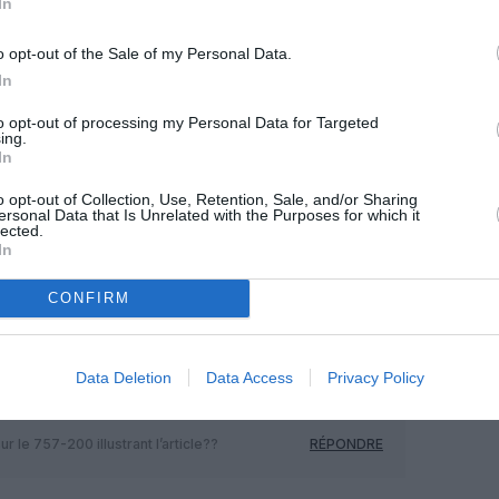
In
OUS SOUTENIR
o opt-out of the Sale of my Personal Data.
In
to opt-out of processing my Personal Data for Targeted
ing.
In
o opt-out of Collection, Use, Retention, Sale, and/or Sharing
ersonal Data that Is Unrelated with the Purposes for which it
lected.
In
Facebook
Twitter
Pinterest
LinkedIn
Email
Print
CONFIRM
MENTAIRE(S)
Data Deletion
Data Access
Privacy Policy
8 septembre 2022 - 18 h 29 min
r le 757-200 illustrant l’article??
RÉPONDRE