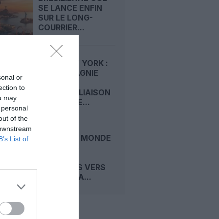
SE LANCE ENFIN
SUR LE LONG-
COURRIER...
NICE–NEW YORK :
LA COMPAGNIE
sonal or
OUVRE LA
ection to
PREMIÈRE LIAISON
ou may
HIVERNALE...
 personal
out of the
 downstream
COUPE DU MONDE
B’s List of
2026 : LES
VOYAGES
D’AFFAIRES VERS
LE CANADA...