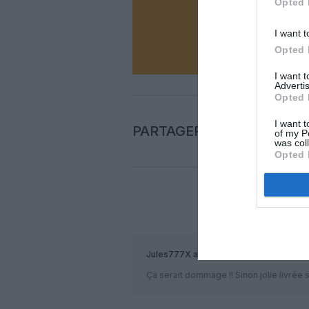
Opted 
N
I want t
Opted 
I want 
Advertis
Opted 
I want t
PARTAGER L'ARTICLE
of my P
was col
Opted 
COM
Jules777X
a commenté :
Ça serait dommage !! Sinon jolie livrée su