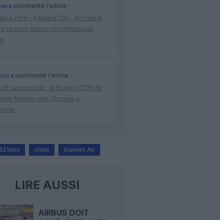
sse
a commenté l'article :
te‑à‑Pitre – Panama City : Air France
e un pont aérien vers l’Amérique
ne
urs
a commenté l'article :
 23 sans escale : le Boeing 777F de
onal Airlines relie l’Écosse à
stralie
A321neo
chine
Xiamen Air
LIRE AUSSI
AIRBUS DOIT