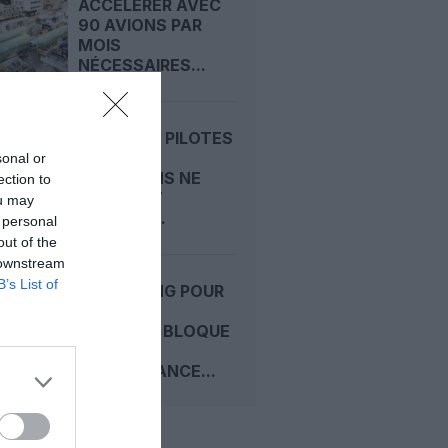
ACCÉLÉRER AVEC
90 AVIONS PAR
MOIS
NÉCESSAIRES...
C919 : LES PILOTES
D’ESSAI
sonal or
EUROPÉENS NE
ection to
RELÈVENT
ou may
« AUCUN...
 personal
out of the
 downstream
B’s List of
200 BOEING POUR
LA CHINE :
L’ACCORD BLOQUE
SUR LA
MAINTENANCE...