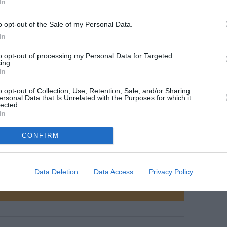
In
o opt-out of the Sale of my Personal Data.
In
to opt-out of processing my Personal Data for Targeted
©Xiamen Airlines
ing.
In
o opt-out of Collection, Use, Retention, Sale, and/or Sharing
ersonal Data that Is Unrelated with the Purposes for which it
lected.
In
z apprécié l’article ?
-nous, faites un don !
CONFIRM
OUS SOUTENIR
Data Deletion
Data Access
Privacy Policy