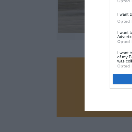
Opted 
I want t
Opted 
I want 
Advertis
Opted 
I want t
of my P
was col
Opted 
Vous ave
Soutenez
N