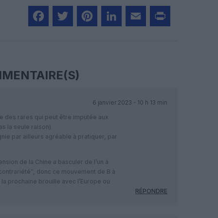
Facebook
Twitter
Pinterest
LinkedIn
Email
Print
MENTAIRE(S)
6 janvier 2023 - 10 h 13 min
 des rares qui peut être imputée aux
 la seule raison).
e par ailleurs agréable à pratiquer, par
nsion de la Chine a basculer de l’un à
 “contrariété”, donc ce mouvement de B à
la prochaine brouille avec l’Europe ou
RÉPONDRE