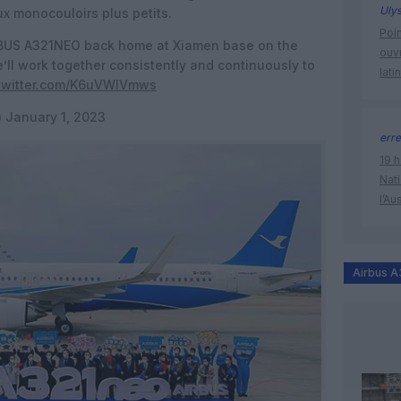
Uly
ux monocouloirs plus petits.
Poin
RBUS A321NEO back home at Xiamen base on the
ouvr
e’ll work together consistently and continuously to
lati
.twitter.com/K6uVWlVmws
)
January 1, 2023
erre
19 h
Nati
l’Au
Airbus 