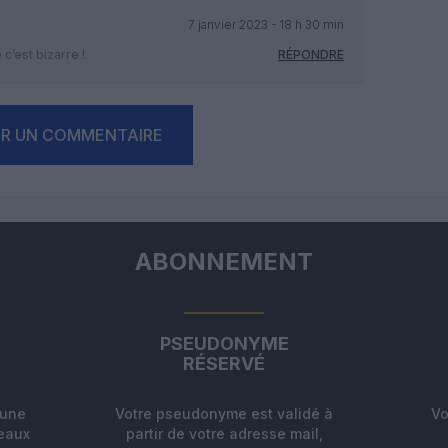
7 janvier 2023 - 18 h 30 min
’est bizarre !
RÉPONDRE
ER UN COMMENTAIRE
ABONNEMENT
PSEUDONYME
RÉSERVÉ
'une
Votre pseudonyme est validé à
Vo
deaux
partir de votre adresse mail,