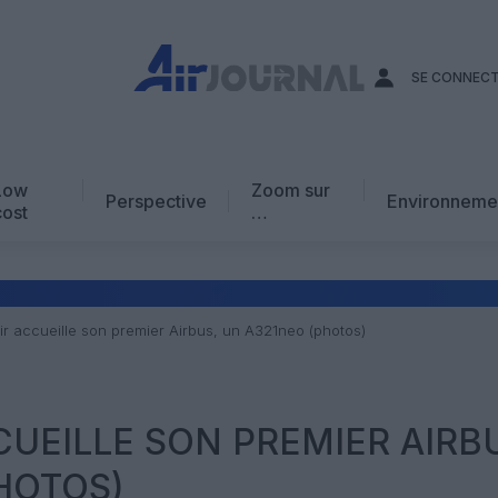
SE CONNEC
Low
Zoom sur
Perspective
Environneme
cost
…
Edito
En chiffres
Avis d’expert
r accueille son premier Airbus, un A321neo (photos)
AJ Académie
Vidéo
CUEILLE SON PREMIER AIRB
HOTOS)