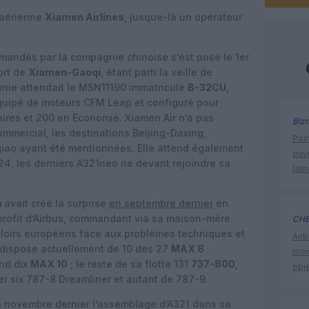
 aérienne
Xiamen Airlines
, jusque-là un opérateur
andés par la compagnie chinoise s’est posé le 1er
ort de
Xiamen-Gaoqi
, étant parti la veille de
nie attendait le MSN11190 immatriculé
B-32CU,
quipé de moteurs CFM Leap et configuré pour
aires et 200 en Economie. Xiamen Air n’a pas
Biz
ommercial, les destinations Beijing-Daxing,
Poin
ao ayant été mentionnées. Elle attend également
ouvr
2024, les derniers A321neo ne devant rejoindre sa
lati
m
avait créé la surprise
en septembre dernier
en
rofit d’Airbus, commandant via sa maison-mère
CHE
loirs européens face aux problèmes techniques et
Airb
r dispose actuellement de 10 des 27
MAX 8
moi
end dix
MAX 10
; le reste de sa flotte 131
737-800
,
obje
er six 787-8 Dreamliner et autant de 787-9.
 novembre dernier l’assemblage d’A321 dans sa