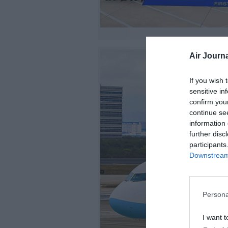
Air Journa
If you wish 
sensitive in
confirm you
continue se
information 
further disc
participants
Downstream 
Persona
I want t