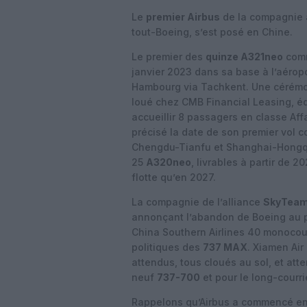
Le
premier Airbus
de la compagnie
tout-Boeing, s’est posé en Chine.
Le premier des
quinze A321neo
comm
janvier 2023 dans sa base à l’aérop
Hambourg via Tachkent. Une cérémo
loué chez CMB Financial Leasing, é
accueillir 8 passagers en classe Aff
précisé la date de son premier vol c
Chengdu-Tianfu et Shanghai-Hongqi
25
A320neo
, livrables à partir de 
flotte qu’en 2027.
La compagnie de l’alliance
SkyTea
annonçant l’abandon de Boeing au p
China Southern Airlines 40 monocou
politiques des
737 MAX
. Xiamen Ai
attendus, tous cloués au sol, et att
neuf
737-700
et pour le long-courri
Rappelons qu’Airbus a commencé en