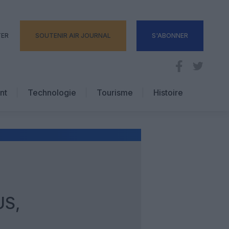
TER
SOUTENIR AIR JOURNAL
S'ABONNER
nt
Technologie
Tourisme
Histoire
Pratique
Hôtellerie
Voyages d’affaires
US,