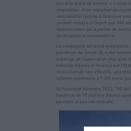
lors d’un point de presse. «
Il reste d
disponibles. Il est important de clarif
rémunération (versée à l’ancienne secré
gardant toujours à l’esprit que TAP es
restructuration qui a permis de meille
de récupérer la rémunération
».
La compagnie aérienne portugaise, d
pandémie de Covid-19, a été totalem
échange de l’application d’un plan d
milliards d’euros et financé par l’E
diminution de ses effectifs, une réd
salaires supérieurs à 1 410 euros ju
Au troisième trimestre 2022, TAP Air
bénéfice de 111 millions d’euros apr
pendant la période estivale.