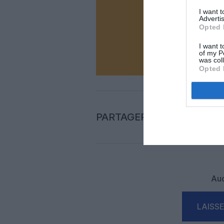
Soutenez
I want 
Advertis
Opted 
N
I want t
of my P
was col
Opted 
PARTAGER L'ARTICLE
Auc
LAISS