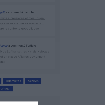
ge13
a commenté l'article :
amides, croisières et mer Rouge :
ypte mise sur une saison record
gré le contexte géopolitique
thansa
a commenté l'article :
 de Lufthansa : les « vrais » sièges
lot en classe Affaires deviennent
ants
indemnités
salaires
Portugal