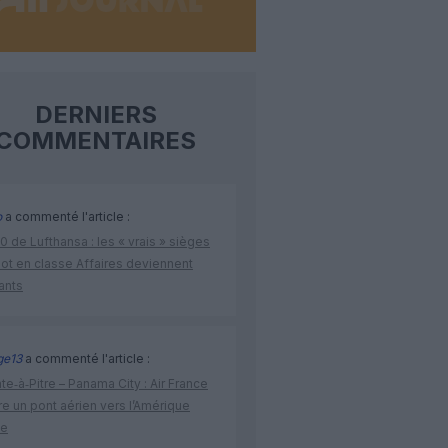
DERNIERS
COMMENTAIRES
o
a commenté l'article :
 de Lufthansa : les « vrais » sièges
lot en classe Affaires deviennent
ants
ge13
a commenté l'article :
te‑à‑Pitre – Panama City : Air France
e un pont aérien vers l’Amérique
ne