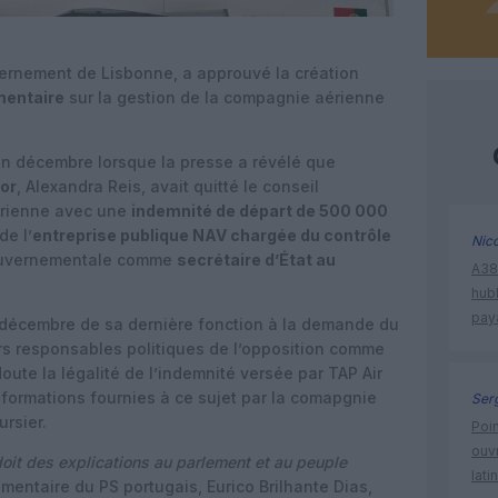
uvernement de Lisbonne, a approuvé la création
mentaire
sur la gestion de la compagnie aérienne
en décembre lorsque la presse a révélé que
sor
, Alexandra Reis, avait quitté le conseil
érienne avec une
indemnité de départ de 500 000
de l’
entreprise publique NAV chargée du contrôle
Nic
gouvernementale comme
secrétaire d’État au
A380
hub
pay
 décembre de sa dernière fonction à la demande du
s responsables politiques de l’opposition comme
doute la légalité de l’indemnité versée par TAP Air
informations fournies à ce sujet par la comapgnie
Ser
rsier.
Poin
ouvr
doit des explications au parlement et au peuple
lati
ementaire du PS portugais, Eurico Brilhante Dias,