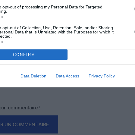
-nous, faites un don !
to opt-out of processing my Personal Data for Targeted
ing.
In
OUS SOUTENIR
o opt-out of Collection, Use, Retention, Sale, and/or Sharing
ersonal Data that Is Unrelated with the Purposes for which it
lected.
In
CONFIRM
Data Deletion
Data Access
Privacy Policy
Facebook
Twitter
Pinterest
LinkedIn
Email
Print
un commentaire !
ER UN COMMENTAIRE