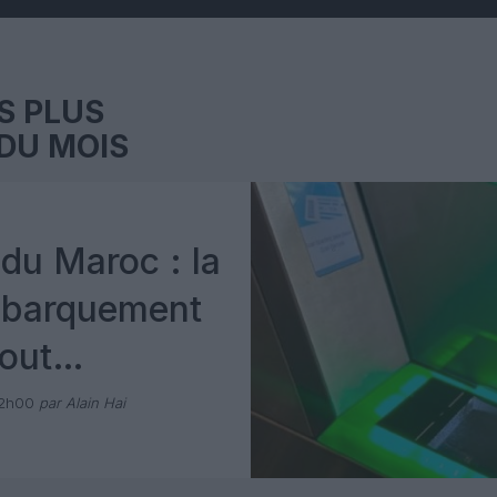
S PLUS
DU MOIS
du Maroc : la
mbarquement
out
 avec Pax
12h00
par Alain Hai