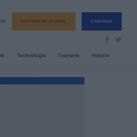
TER
SOUTENIR AIR JOURNAL
S'ABONNER
nt
Technologie
Tourisme
Histoire
Pratique
Hôtellerie
Voyages d’affaires