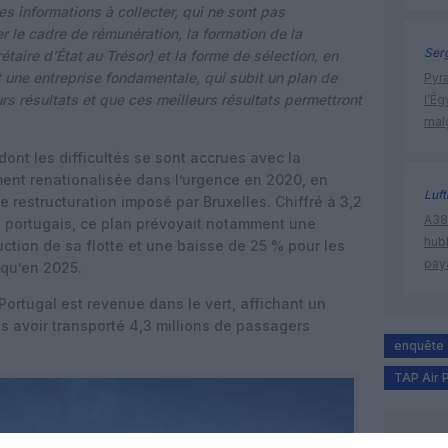
es informations à collecter, qui ne sont pas
ier le cadre de rémunération, la formation de la
Ser
taire d’État au Trésor) et la forme de sélection, en
t une entreprise fondamentale, qui subit un plan de
Pyr
urs résultats et que ces meilleurs résultats permettront
l’Ég
mal
ont les difficultés se sont accrues avec la
ent renationalisée dans l’urgence en 2020, en
Luf
e restructuration imposé par Bruxelles. Chiffré à 3,2
A380
tat portugais, ce plan prévoyait notamment une
hub
uction de sa flotte et une baisse de 25 % pour les
pay
squ’en 2025.
 Portugal est revenue dans le vert, affichant un
ès avoir transporté 4,3 millions de passagers
enquête
TAP Air 