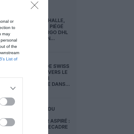
LIRE AUSSI
À LEIPZIG/HALLE,
sonal or
UN DRONE PIÉGÉ
ection to
ET UN CARGO DHL
ou may
HEURTÉ EN...
 personal
out of the
 downstream
B’s List of
UN A330 DE SWISS
DÉROUTÉ VERS LE
MAINE : UN
« INCENDIE DANS...
INCIDENT DU
HUBLOT,
PASSAGER ASPIRÉ :
LE NTSB RECADRE
MICHAEL...