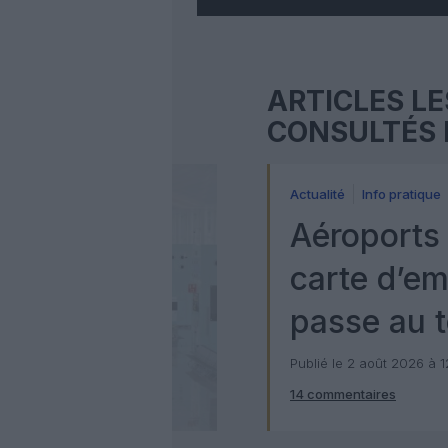
ARTICLES LE
CONSULTÉS 
Actualité
Info pratique
Aéroports 
carte d’e
passe au t
numérique
Publié le 2 août 2026 à 
14 commentaires
Check