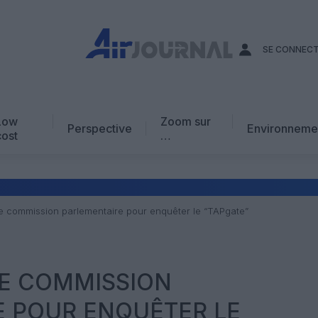
SE CONNEC
Low
Zoom sur
Perspective
Environneme
cost
…
Edito
En chiffres
Avis d’expert
ne commission parlementaire pour enquêter le “TAPgate”
AJ Académie
Vidéo
NE COMMISSION
E POUR ENQUÊTER LE