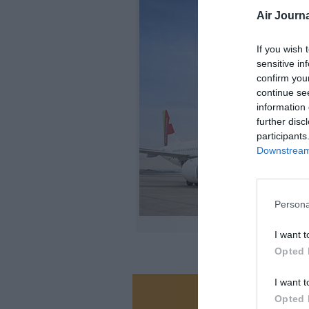
Air Journa
If you wish 
sensitive in
confirm you
continue se
information 
further disc
participants
Downstream 
Persona
I want t
Opted 
I want t
Opted 
Vous ave