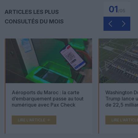
01
/
05
ARTICLES LES PLUS
CONSULTÉS DU MOIS
Aéroports du Maroc : la carte
Washington Du
d’embarquement passe au tout
Trump lance u
numérique avec Pax Check
de 22,5 millia
LIRE L'ARTICLE
LIRE L'ARTICL