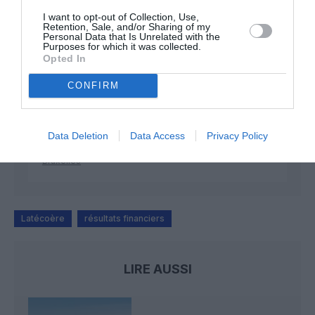
I want to opt-out of Collection, Use,
Retention, Sale, and/or Sharing of my
Personal Data that Is Unrelated with the
NDR
a commenté l'article :
Purposes for which it was collected.
Opted In
Contrôles aux frontières entre l’Espagne et l’Italie : des
arrivées plus longues, des correspondances à risque
CONFIRM
Serge13
a commenté l'article :
Data Deletion
Data Access
Privacy Policy
Flynas ouvre une ligne directe entre Médine et
Bruxelles
Latécoère
résultats financiers
LIRE AUSSI