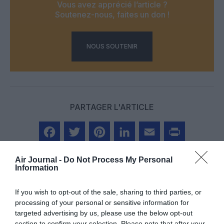
Vous avez apprécié l’article ?
Soutenez-nous, faites un don !
NOUS SOUTENIR
PARTAGER L'ARTICLE
Facebook
Twitter
Pinterest
LinkedIn
Email
Print
Air Journal -
Do Not Process My Personal
Information
If you wish to opt-out of the sale, sharing to third parties, or
Aucun commentaire !
processing of your personal or sensitive information for
targeted advertising by us, please use the below opt-out
section to confirm your selection. Please note that after your