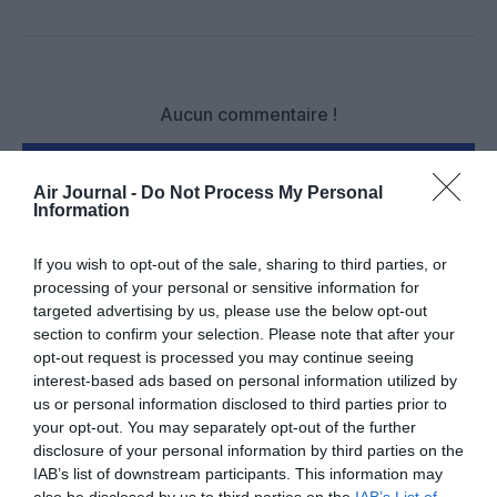
Facebook
Twitter
Pinterest
LinkedIn
Email
Print
Aucun commentaire !
LAISSER UN COMMENTAIRE
Air Journal -
Do Not Process My Personal
Information
If you wish to opt-out of the sale, sharing to third parties, or
FAIRE UN DON
processing of your personal or sensitive information for
targeted advertising by us, please use the below opt-out
Appel aux lecteurs !
section to confirm your selection. Please note that after your
opt-out request is processed you may continue seeing
Soutenez Air Journal participez
à son
interest-based ads based on personal information utilized by
développement !
us or personal information disclosed to third parties prior to
your opt-out. You may separately opt-out of the further
disclosure of your personal information by third parties on the
NOUS SOUTENIR
IAB’s list of downstream participants. This information may