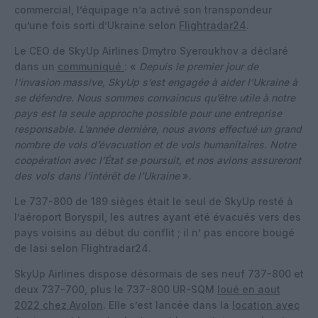
commercial, l’équipage n’a activé son transpondeur
qu’une fois sorti d’Ukraine selon
Flightradar24
.
Le CEO de SkyUp Airlines Dmytro Syeroukhov a déclaré
dans un
communiqué
: «
Depuis le premier jour de
l’invasion massive, SkyUp s’est engagée à aider l’Ukraine à
se défendre. Nous sommes convaincus qu’être utile à notre
pays est la seule approche possible pour une entreprise
responsable. L’année dernière, nous avons effectué un grand
nombre de vols d’évacuation et de vols humanitaires. Notre
coopération avec l’État se poursuit, et nos avions assureront
des vols dans l’intérêt de l’Ukraine
».
Le 737-800 de 189 sièges était le seul de SkyUp resté à
l’aéroport Boryspil, les autres ayant été évacués vers des
pays voisins au début du conflit ; il n’ pas encore bougé
de Iasi selon Flightradar24.
SkyUp Airlines dispose désormais de ses neuf 737-800 et
deux 737-700, plus le 737-800 UR-SQM
loué en aout
2022 chez Avolon
. Elle s’est lancée dans la
location avec