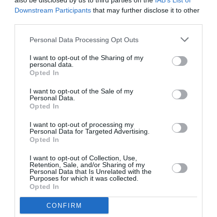
also be disclosed by us to third parties on the
IAB’s List of
Downstream Participants
that may further disclose it to other
third parties.
Personal Data Processing Opt Outs
I want to opt-out of the Sharing of my
personal data.
DERNIERS COMMENTAIRES
Opted In
I want to opt-out of the Sale of my
Personal Data.
Opted In
Bizness
a commenté l'article :
Pointe‑à‑Pitre – Panama City : Air France ouvre un pont
I want to opt-out of processing my
aérien vers l’Amérique latine
Personal Data for Targeted Advertising.
Opted In
I want to opt-out of Collection, Use,
CHECK LAST
a commenté l'article :
Retention, Sale, and/or Sharing of my
Personal Data that Is Unrelated with the
Airbus doit accélérer avec 90 avions par mois
Purposes for which it was collected.
Opted In
nécessaires pour atteindre son objectif
CONFIRM