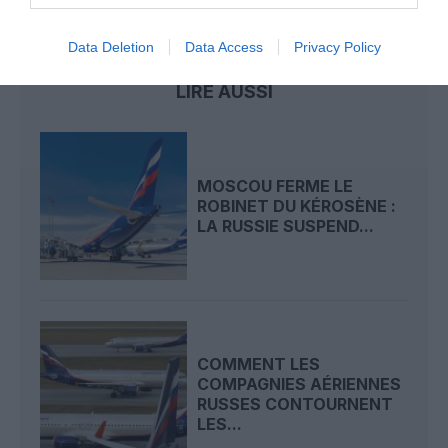
guerre en ukraine
kiev
SkyUp Airlines
ukraine
Data Deletion
Data Access
Privacy Policy
LIRE AUSSI
MOSCOU FERME LE
ROBINET DU KÉROSÈNE :
LA RUSSIE SUSPEND...
COMMENT LES
COMPAGNIES AÉRIENNES
RUSSES CONTOURNENT
LES...