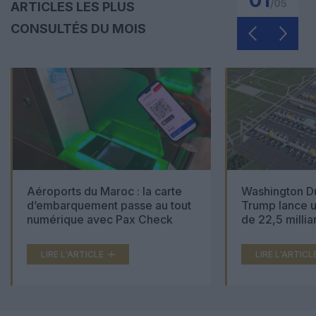
01
/
05
ARTICLES LES PLUS
CONSULTÉS DU MOIS
Aéroports du Maroc : la carte
Washington Du
d’embarquement passe au tout
Trump lance u
numérique avec Pax Check
de 22,5 millia
LIRE L'ARTICLE
LIRE L'ARTICL