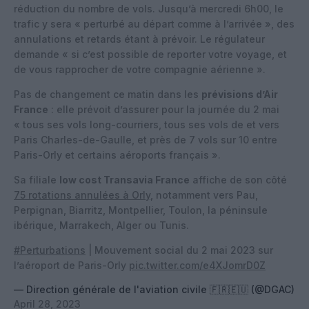
réduction du nombre de vols. Jusqu’à mercredi 6h00, le
trafic y sera « perturbé au départ comme à l’arrivée », des
annulations et retards étant à prévoir. Le régulateur
demande « si c’est possible de reporter votre voyage, et
de vous rapprocher de votre compagnie aérienne ».
Pas de changement ce matin dans les
prévisions d’Air
France
: elle prévoit d’assurer pour la journée du 2 mai
« tous ses vols long-courriers, tous ses vols de et vers
Paris Charles-de-Gaulle, et près de 7 vols sur 10 entre
Paris-Orly et certains aéroports français ».
Sa filiale
low cost Transavia France
affiche de son côté
75 rotations annulées à Orly
, notamment vers Pau,
Perpignan, Biarritz, Montpellier, Toulon, la péninsule
ibérique, Marrakech, Alger ou Tunis.
#Perturbations
| Mouvement social du 2 mai 2023 sur
l’aéroport de Paris-Orly
pic.twitter.com/e4XJomrD0Z
— Direction générale de l'aviation civile 🇫🇷🇪🇺 (@DGAC)
April 28, 2023