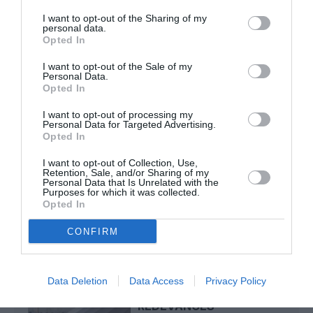
NDR
a commenté l'article :
I want to opt-out of the Sharing of my
Contrôles aux frontières entre l’Espagne et l’Italie : des
personal data.
arrivées plus longues, des correspondances à risque
Opted In
I want to opt-out of the Sale of my
Personal Data.
Serge13
a commenté l'article :
Opted In
Flynas ouvre une ligne directe entre Médine et
I want to opt-out of processing my
Bruxelles
Personal Data for Targeted Advertising.
Opted In
I want to opt-out of Collection, Use,
Retention, Sale, and/or Sharing of my
annulations de vols
controle aérien
DGAC
grève
Personal Data that Is Unrelated with the
Purposes for which it was collected.
Orly
Paris
réforme des retraites
Opted In
CONFIRM
LIRE AUSSI
Data Deletion
Data Access
Privacy Policy
REDEVANCES