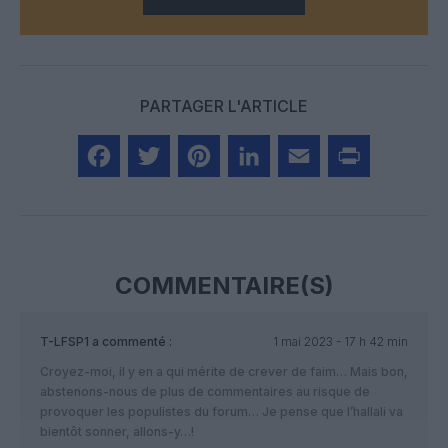
PARTAGER L'ARTICLE
Facebook
Twitter
Pinterest
LinkedIn
Email
Print
COMMENTAIRE(S)
T-LFSP1
a commenté :
1 mai 2023 - 17 h 42 min
Croyez-moi, il y en a qui mérite de crever de faim… Mais bon,
abstenons-nous de plus de commentaires au risque de
provoquer les populistes du forum… Je pense que l’hallali va
bientôt sonner, allons-y…!