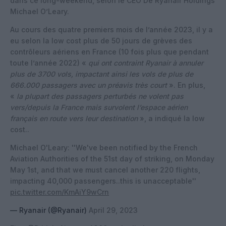
dans ce long-weekend, selon le CEO De Ryanair Holdings
Michael O’Leary.
Au cours des quatre premiers mois de l’année 2023, il y a
eu selon la low cost plus de 50 jours de grèves des
contrôleurs aériens en France (10 fois plus que pendant
toute l’année 2022) «
qui ont contraint Ryanair à annuler
plus de 3700 vols, impactant ainsi les vols de plus de
666.000 passagers avec un préavis très court
». En plus,
«
la plupart des passagers perturbés ne volent pas
vers/depuis la France mais survolent l’espace aérien
français en route vers leur destination
», a indiqué la low
cost..
Michael O'Leary: ''We've been notified by the French
Aviation Authorities of the 51st day of striking, on Monday
May 1st, and that we must cancel another 220 flights,
impacting 40,000 passengers..this is unacceptable''
pic.twitter.com/KmAiY9wCrn
— Ryanair (@Ryanair)
April 29, 2023