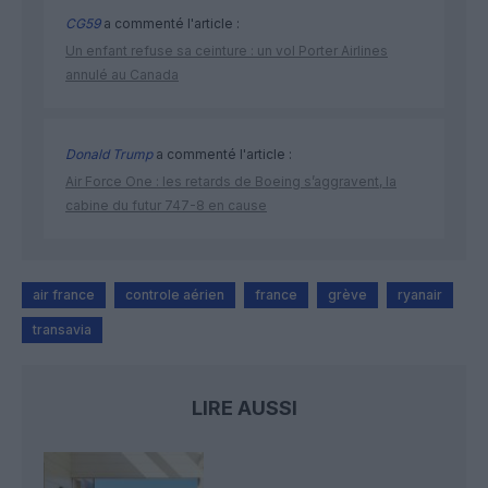
CG59
a commenté l'article :
Un enfant refuse sa ceinture : un vol Porter Airlines
annulé au Canada
Donald Trump
a commenté l'article :
Air Force One : les retards de Boeing s’aggravent, la
cabine du futur 747-8 en cause
air france
controle aérien
france
grève
ryanair
transavia
LIRE AUSSI