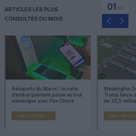
01
/
05
ARTICLES LES PLUS
CONSULTÉS DU MOIS
Aéroports du Maroc : la carte
Washington Du
d’embarquement passe au tout
Trump lance u
numérique avec Pax Check
de 22,5 millia
LIRE L'ARTICLE
LIRE L'ARTICL