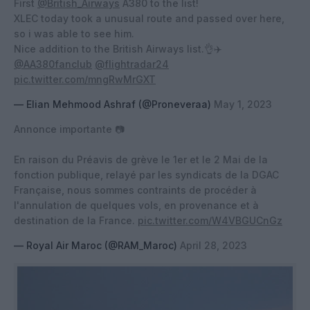
First
@British_Airways
A380 to the list!
XLEC today took a unusual route and passed over here,
so i was able to see him.
Nice addition to the British Airways list.👌✈️
@AA380fanclub
@flightradar24
pic.twitter.com/mngRwMrGXT
— Elian Mehmood Ashraf (@Proneveraa)
May 1, 2023
Annonce importante 📷
En raison du Préavis de grève le 1er et le 2 Mai de la
fonction publique, relayé par les syndicats de la DGAC
Française, nous sommes contraints de procéder à
l'annulation de quelques vols, en provenance et à
destination de la France.
pic.twitter.com/W4VBGUCnGz
— Royal Air Maroc (@RAM_Maroc)
April 28, 2023