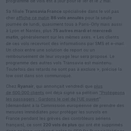
programme de vols est à jour pour le 1er et le 2 mai.
Sa filiale
Transavia France
spécialisée dans le vol pas
cher
affiche ce matin
86 vols annulés
pour la seule
journée de lundi, quasiment tous à Paris-Orly mais aussi
à Lyon et Nantes, plus
75 autres mardi et mercredi
matin
, généralement sur les mêmes axes. « Les clients
de ces vols recevront des informations par SMS et e-mail.
Un choix entre une solution de report ou un
remboursement de leur voyage leur sera proposé. Le
programme des autres vols Transavia est maintenu.
Toutefois des retards ne sont pas à exclure », précise la
low cost dans son communiqué.
Chez
Ryanair
, qui annonçait vendredi que
plus
de 600.000 clients
ont déjà signé sa pétition
“Protégeons
les passagers : Gardons le ciel de l’UE ouvert
”
(demandant à la Commission européenne de prendre des
mesures immédiates pour protéger les survols en
France pendant les grèves des contrôleurs aériens
français), ce sont
220 vols de plus
qui ont été supprimés