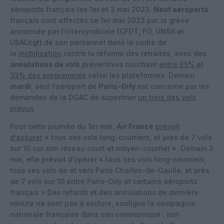
aéroports français les 1er et 2 mai 2023.
Neuf aéroports
français sont affectés ce 1er mai 2023 par la grève
annoncée par l’intersyndicale (CFDT, FO, UNSA et
USACcgt) de son personnel dans le cadre de
la
mobilisation
contre la réforme des retraites, avec des
annulations de vols
préventives touchant
entre 25% et
33% des programmes
selon les plateformes. Demain
mardi
, seul l’aéroport de
Paris-Orly
est concerné par les
demandes de la DGAC de supprimer
un tiers des vols
prévus
.
Pour cette journée du 1er mai,
Air France
prévoit
d’assurer
« tous ses vols long-courriers, et près de 7 vols
sur 10 sur son réseau court et moyen-courrier ». Demain 2
mai, elle prévoit d’opérer « tous ses vols long-courriers,
tous ses vols de et vers Paris Charles-de-Gaulle, et près
de 7 vols sur 10 entre Paris-Orly et certains aéroports
français ».Des retards et des annulations de dernière
minute ne sont pas à exclure, souligne la compagnie
nationale française dans son communiqué ; son