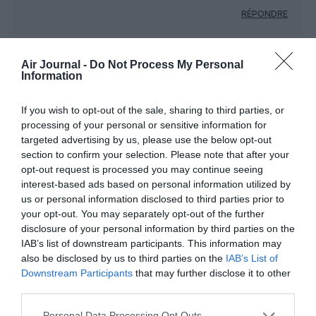
RÉPONDRE
Air Journal -
Do Not Process My Personal
GRÈVE
a commenté :
2 mai 2023 - 18 h 54 min
Information
GRÈVE !!! merci aux courageux grévistes de se mobiliser pour
défendre leurs droits et souvent les nôtres je soutiens la
If you wish to opt-out of the sale, sharing to third parties, or
grève à 100% !!!! MOL ET LES AUTRES N’ONT CAS REVOIR
processing of your personal or sensitive information for
LEUR COPIES SUR LES DROITS DES SALARIÉS !!!!!
targeted advertising by us, please use the below opt-out
section to confirm your selection. Please note that after your
RÉPONDRE
opt-out request is processed you may continue seeing
interest-based ads based on personal information utilized by
us or personal information disclosed to third parties prior to
Icebob
a commenté :
4 mai 2023 - 0 h 14
your opt-out. You may separately opt-out of the further
min
disclosure of your personal information by third parties on the
IAB’s list of downstream participants. This information may
Rien à voir.
also be disclosed by us to third parties on the
IAB’s List of
Ces fainéants de contrôleurs prennent en otage non
Downstream Participants
that may further disclose it to other
seulement les passagers de Ryanair mais
third parties.
également de toutes les autres compagnies.
Ce ne sont que des emm….. qui ne savent faire que
Personal Data Processing Opt Outs
ça: la grève.