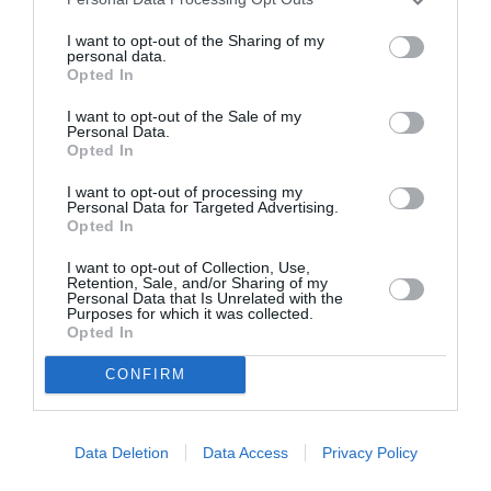
La solution?
I want to opt-out of the Sharing of my
Faire comme Ronald Reagan dans les années 80:
personal data.
licencier tout le monde, mettre certes la pagaille
Opted In
pendant un moment en mettant en place un contrôle
aérien militaire et/ou européen et ré embaucher.
I want to opt-out of the Sale of my
Personal Data.
Ils commencent à nous gonfler car il n’y a pas une
Opted In
semaine sans grève.
Les compagnies perdent un argent monstre
I want to opt-out of processing my
pendant que ces privilégiés se la coulent douce
Personal Data for Targeted Advertising.
Opted In
RÉPONDRE
I want to opt-out of Collection, Use,
Retention, Sale, and/or Sharing of my
Personal Data that Is Unrelated with the
Purposes for which it was collected.
Au pas
a commenté :
6 mai 2023 - 9 h
Opted In
04 min
Oui tout à fait !!!
CONFIRM
Qu’ils marche tous aux pas, regardant un
seul maître !
Avec un salaire divisé par deux, et plus le
Data Deletion
Data Access
Privacy Policy
droit de vote !!!
Et des bus réservés à certaines