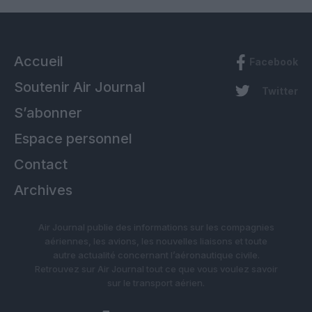
Accueil
Facebook
Soutenir Air Journal
Twitter
S’abonner
Espace personnel
Contact
Archives
Air Journal publie des informations sur les compagnies
aériennes, les avions, les nouvelles liaisons et toute
autre actualité concernant l’aéronautique civile.
Retrouvez sur Air Journal tout ce que vous voulez savoir
sur le transport aérien.