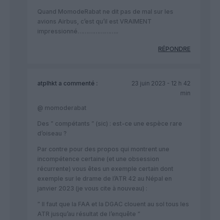
Quand MomodeRabat ne dit pas de mal sur les
avions Airbus, c’est qu’il est VRAIMENT
impressionné…………………..
RÉPONDRE
atplhkt
a commenté :
23 juin 2023 - 12 h 42
min
@ momoderabat
Des ” compétants ” (sic) : est-ce une espèce rare
d’oiseau ?
Par contre pour des propos qui montrent une
incompétence certaine (et une obsession
récurrente) vous êtes un exemple certain dont
exemple sur le drame de l’ATR 42 au Népal en
janvier 2023 (je vous cite à nouveau) :
” Il faut que la FAA et la DGAC clouent au sol tous les
ATR jusqu’au résultat de l’enquête ”