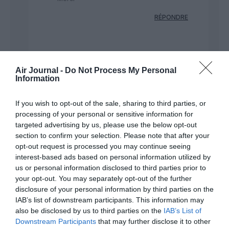
RÉPONDRE
Clément
a
23 juin 2023 -
commenté :
20 h 29 min
Air Journal -
Do Not Process My Personal
Information
Hop prête surtout à confusion.
Aujourd’hui, le marché des vols à
moins de 100 passagers est
If you wish to opt-out of the sale, sharing to third parties, or
assez faible, donc l’a220-100
processing of your personal or sensitive information for
peut largement satisfaire
targeted advertising by us, please use the below opt-out
l’activité régionale, et de fait, hop
section to confirm your selection. Please note that after your
ne sert plus à grand chose.
opt-out request is processed you may continue seeing
interest-based ads based on personal information utilized by
RÉPONDRE
us or personal information disclosed to third parties prior to
your opt-out. You may separately opt-out of the further
disclosure of your personal information by third parties on the
IAB’s list of downstream participants. This information may
also be disclosed by us to third parties on the
IAB’s List of
Downstream Participants
that may further disclose it to other