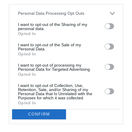
Bencello
a commenté :
22 juin 2023 - 14 h 02 min
third parties.
Géniale cette livrée.
Personal Data Processing Opt Outs
Après le Beluga et son “happy face”, voici le “colis A35OF”
I want to opt-out of the Sharing of my
Dommage, mais prévisible pur l’A220-500.
personal data.
En creux, faut-il craindre un slogan du type:
Opted In
“pas de nouveau motoriste, pas de nouvelle liste” ?
I want to opt-out of the Sale of my
Airbus se doit de faire miroiter au motoriste potentiel un
Personal Data.
nouvel appareil et les commandes qui vont avec, faute de
Opted In
quoi P&W partirait avec un avantage substantiel.
De quoi, également aiguillonner l’américain et le pousser
I want to opt-out of processing my
Personal Data for Targeted Advertising.
(davantage) à se remettre en ordre de marche.
Opted In
RÉPONDRE
I want to opt-out of Collection, Use,
Retention, Sale, and/or Sharing of my
Personal Data that Is Unrelated with the
Purposes for which it was collected.
GVA1112
a commenté :
22 juin 2023 - 14 h 47
Opted In
min
CONFIRM
Airbus a peut être un autre intérêt.
L’A320neo se fabrique surtout en Europe dans les
usines Airbus (aussi les éléments pour Mobile et