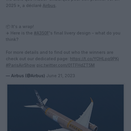
2025 », a déclaré
Airbus
.
📦 It's a wrap!
✈️ Here is the
#A350F
's final livery design – what do you
think?
For more details and to find out who the winners are
check out our dedicated page:
https://t.co/YOHLpq9PKj
#ParisAirShow
pic.twitter.com/01TFHdZT5M
— Airbus (@Airbus)
June 21, 2023