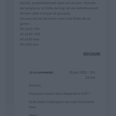
d’a220, potentiellement dans sa version -100 afin
de remplacer la flotte de Hop (et de définitivement
fermer cette marque du groupe).
On pourrait se retrouver avec une flotte de ce
genre :
40 a220-100
40 a220-300
40 a320 neo
40 a321 neo
RÉPONDRE
Jo
a commenté :
23 juin 2023 - 13 h
23 min
Bonjour,
Pourquoi vouloir faire disparaître HOP ?
KLM a bien Cityhopper est cela fonctionne
bien.
Merci