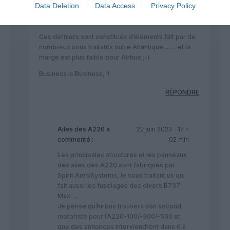
Data Deletion
Data Access
Privacy Policy
Tanjin) et la plus-value pour le constructeur est plus
grande que s’il vendait des A220-500.
Ces derniers sont constitués d’éléments fait par de
nombreux sous traitants outre Atlantique …… et la
marge est plus faible pour Airbus ;-).
Business is Business, !!
RÉPONDRE
Ailes des A220
a
22 juin 2023 - 17 h
commenté :
02 min
Les principales structures et les panneaux
des ailes des A220 sont fabriqués par
Spirit AeroSystems, le sous traitant us qui
fait aussi les fuselages des divers B737
Max….
Je pense qu’Airbus trouvera son second
motoriste pour l’A220-100/-300/-500 et
que des annonces interviendront dans 6 à