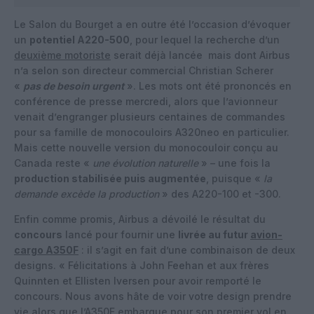
Le Salon du Bourget a en outre été l’occasion d’évoquer
un
potentiel A220-500
, pour lequel la recherche d’un
deuxième motoriste
serait déjà lancée mais dont Airbus
n’a selon son directeur commercial Christian Scherer
«
pas de besoin urgent
». Les mots ont été prononcés en
conférence de presse mercredi, alors que l’avionneur
venait d’engranger plusieurs centaines de commandes
pour sa famille de monocouloirs A320neo en particulier.
Mais cette nouvelle version du monocouloir conçu au
Canada reste «
une évolution naturelle
» – une fois la
production stabilisée puis augmentée
, puisque «
la
demande excède la production
» des A220-100 et -300.
Enfin comme promis, Airbus a dévoilé le résultat du
concours
lancé pour fournir une
livrée au futur
avion-
cargo A350F
: il s’agit en fait d’une combinaison de deux
designs. « Félicitations à John Feehan et aux frères
Quinnten et Ellisten Iversen pour avoir remporté le
concours. Nous avons hâte de voir votre design prendre
vie alors que l’A350F embarque pour son premier vol en