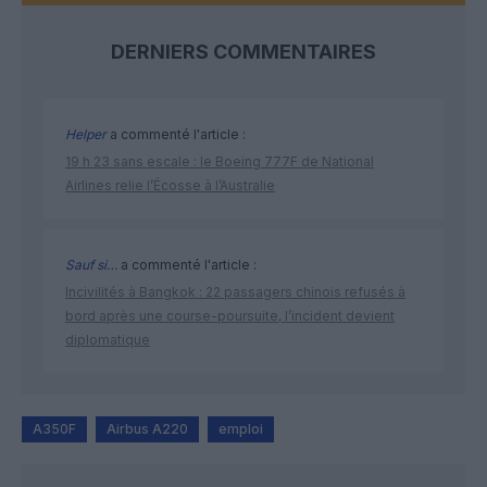
DERNIERS COMMENTAIRES
Helper
a commenté l'article :
19 h 23 sans escale : le Boeing 777F de National
Airlines relie l’Écosse à l’Australie
Sauf si…
a commenté l'article :
Incivilités à Bangkok : 22 passagers chinois refusés à
bord après une course-poursuite, l’incident devient
diplomatique
A350F
Airbus A220
emploi