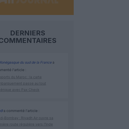
DERNIERS
COMMENTAIRES
Monégasque du sud de la France
a
enté l'article :
ports du Maroc : la carte
mbarquement passe au tout
érique avec Pax Check
o9
a commenté l'article :
ad–Bombay : Riyadh Air ouvre sa
ière route régulière vers l’Inde