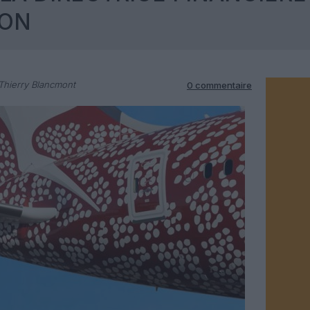
SON
Thierry Blancmont
0 commentaire