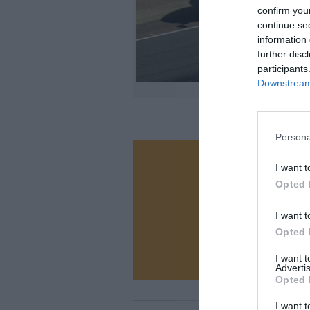
confirm you
continue se
information 
further disc
participants
Downstream 
Persona
Vous ave
I want t
Opted 
Soutenez
I want t
Opted 
N
I want 
Advertis
Opted 
I want t