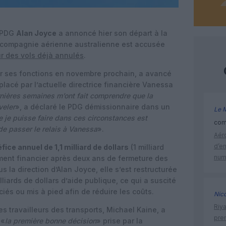
e PDG
Alan Joyce
a annoncé hier son départ à la
 compagnie aérienne australienne est accusée
ur des vols déjà annulés
.
ter ses fonctions en novembre prochain, a avancé
placé par l’actuelle directrice financière Vanessa
ières semaines m’ont fait comprendre que la
veler
», a déclaré le PDG démissionnaire dans un
Le 
e je puisse faire dans ces circonstances est
comm
 de passer le relais à Vanessa
».
Aéro
d’e
fice annuel de 1,1 milliard de dollars
(1 milliard
num
ement financier après deux ans de fermeture des
s la direction d’Alan Joyce, elle s’est restructurée
liards de dollars d’aide publique, ce qui a suscité
ciés ou mis à pied afin de réduire les coûts.
Nic
Riy
es travailleurs des transports, Michael Kaine, a
prem
 «
la première bonne décision
» prise par la