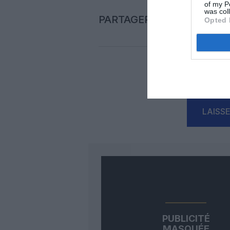
of my P
was col
PARTAGER L'ARTICLE
Opted 
Auc
LAISS
PUBLICITÉ
MASQUÉE