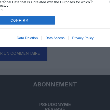
ersonal Data that Is Unrelated with the Purposes for which it
lected.
In
Facebook
Twitter
Pinterest
LinkedIn
Email
Print
CONFIRM
Data Deletion
Data Access
Privacy Policy
un commentaire !
ER UN COMMENTAIRE
ABONNEMENT
PSEUDONYME
RÉSERVÉ