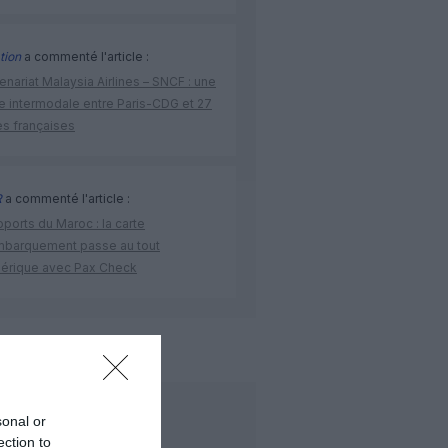
tion
a commenté l'article :
enariat Malaysia Airlines – SNCF : une
re intermodale entre Paris-CDG et 27
es françaises
R
a commenté l'article :
ports du Maroc : la carte
mbarquement passe au tout
érique avec Pax Check
e
qantas
LIRE AUSSI
sonal or
ection to