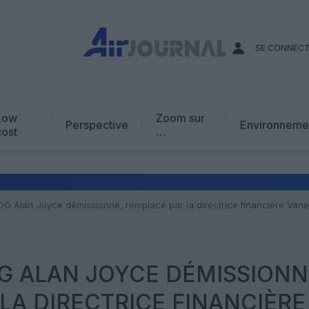
SE CONNEC
Low
Zoom sur
Perspective
Environneme
cost
…
Edito
En chiffres
Avis d’expert
PDG Alan Joyce démissionne, remplacé par la directrice financière Va
AJ Académie
Vidéo
DG ALAN JOYCE DÉMISSIONN
LA DIRECTRICE FINANCIÈRE