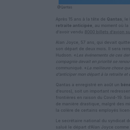
@Qantas
Après 15 ans à la tête de
Qantas
, l
retraite anticipée
, au moment où la
d’avoir vendu
8000 billets d’avion s
Alan Joyce, 57 ans, qui devait quit
son départ de deux mois. Il sera rem
Hudson. «
Les événements de ces dern
compagnie devait en priorité se renou
communiqué. «
La meilleure chose qu
d’anticiper mon départ à la retraite et
Qantas a enregistré en août un
béné
d’euros), soit un important redress
frontières en raison du Covid-19. Sou
de manière drastique, malgré des mil
la colère de certains employés licen
Le secrétaire national du syndicat d
salué le départ d’Alan Joyce comme