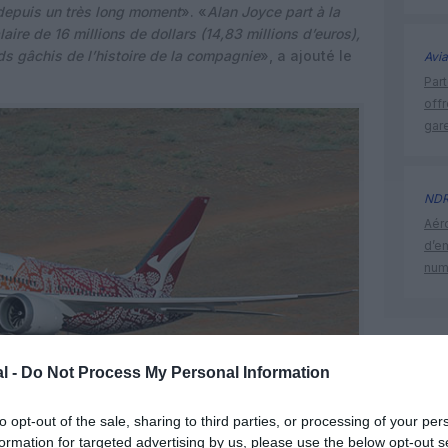
depuis un très long moment
». «
Alan Joyce part à la
laire de 16 millions de dollars (14,83 millions d’euros),
nds gâchis de l’histoire de la compagnie
», a ajouté le
Avia
Part
off
gar
ND
Aéro
d’e
num
alan joyc
l -
Do Not Process My Personal Information
to opt-out of the sale, sharing to third parties, or processing of your per
formation for targeted advertising by us, please use the below opt-out s