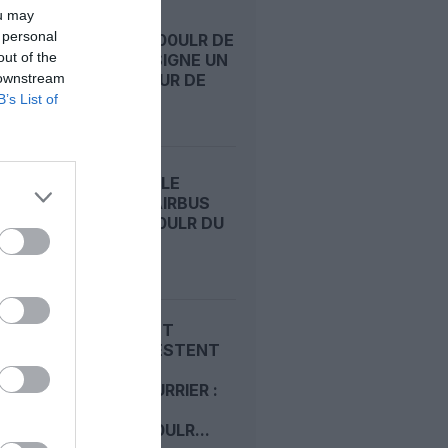
ou may
 personal
L’A350-1000ULR DE
out of the
QANTAS SIGNE UN
 downstream
VOL RETOUR DE
PLUS DE...
B’s List of
QANTAS : LE
PREMIER AIRBUS
A350-1000ULR DU
PROJECT
SUNRISE...
QANTAS ET
AIRBUS TESTENT
L’ULTRA
LONG‑COURRIER :
UN
A350‑1000ULR...