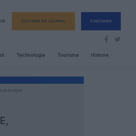
TER
SOUTENIR AIR JOURNAL
S'ABONNER
nt
Technologie
Tourisme
Histoire
Pratique
Hôtellerie
Voyages d’affaires
nessa Hudson
E,