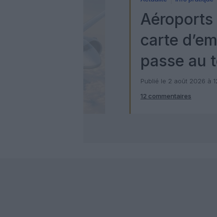
Aéroports 
carte d’e
passe au t
numérique
Publié le 2 août 2026 à 
12 commentaires
Check