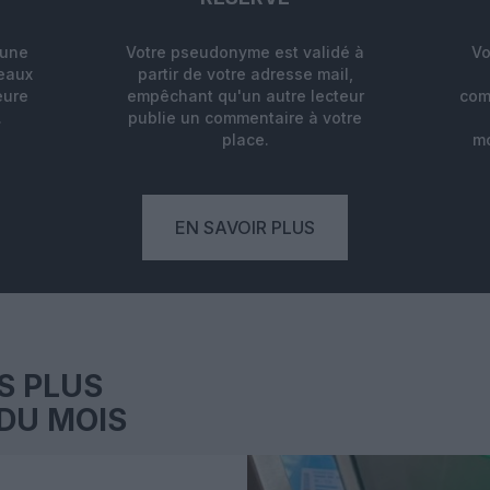
'une
Votre pseudonyme est validé à
Vo
deaux
partir de votre adresse mail,
eure
empêchant qu'un autre lecteur
com
.
publie un commentaire à votre
place.
mo
EN SAVOIR PLUS
S PLUS
DU MOIS