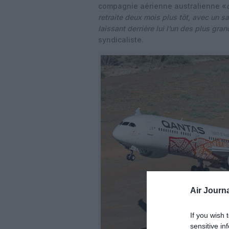
compagnie aérienne australienne «
retraite deux mois plus tôt, avec un sa
laissant derrière lui l’un des plus gra
syndicaliste.
Air Journa
If you wish 
sensitive in