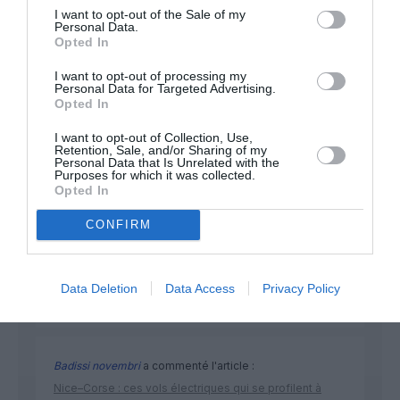
I want to opt-out of the Sale of my
Personal Data.
Opted In
NOUS SOUTENIR
I want to opt-out of processing my
Personal Data for Targeted Advertising.
Opted In
I want to opt-out of Collection, Use,
Retention, Sale, and/or Sharing of my
Personal Data that Is Unrelated with the
Purposes for which it was collected.
DERNIERS COMMENTAIRES
Opted In
CONFIRM
Mathématiques
a commenté l'article :
19 h 23 sans escale : le Boeing 777F de National
Data Deletion
Data Access
Privacy Policy
Airlines relie l’Écosse à l’Australie
Badissi novembri
a commenté l'article :
Nice–Corse : ces vols électriques qui se profilent à