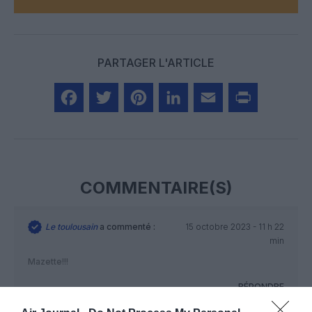
PARTAGER L'ARTICLE
Facebook
Twitter
Pinterest
LinkedIn
Email
Print
COMMENTAIRE(S)
Le toulousain
a commenté :
15 octobre 2023 - 11 h 22
min
Mazette!!!
RÉPONDRE