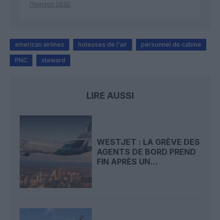
l’horizon 2030
american airlines
hotesses de l'air
personnel de cabine
PNC
steward
LIRE AUSSI
WESTJET : LA GRÈVE DES
AGENTS DE BORD PREND
FIN APRÈS UN...