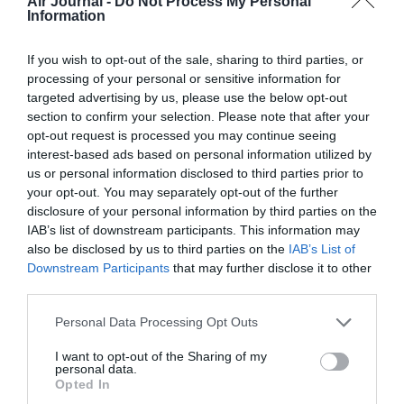
Air Journal -
Do Not Process My Personal
Information
Fcb1962
a commenté :
16 octobre 2023 - 10 h 32
min
If you wish to opt-out of the sale, sharing to third parties, or
processing of your personal or sensitive information for
Ça c’est de que l’on appelle de la contribution active.. ..et AJ
targeted advertising by us, please use the below opt-out
publié ça!
section to confirm your selection. Please note that after your
opt-out request is processed you may continue seeing
RÉPONDRE
interest-based ads based on personal information utilized by
us or personal information disclosed to third parties prior to
your opt-out. You may separately opt-out of the further
LAISSER UN COMMENTAIRE
disclosure of your personal information by third parties on the
IAB’s list of downstream participants. This information may
also be disclosed by us to third parties on the
IAB’s List of
Downstream Participants
that may further disclose it to other
FAIRE UN DON
third parties.
Personal Data Processing Opt Outs
Appel aux lecteurs !
I want to opt-out of the Sharing of my
Soutenez Air Journal participez
à son
personal data.
développement !
Opted In