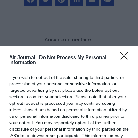
Facebook
Twitter
Pinterest
LinkedIn
Email
Print
Aucun commentaire !
LAISSER UN COMMENTAIRE
Air Journal -
Do Not Process My Personal
Information
If you wish to opt-out of the sale, sharing to third parties, or
FAIRE UN DON
processing of your personal or sensitive information for
targeted advertising by us, please use the below opt-out
section to confirm your selection. Please note that after your
Appel aux lecteurs !
opt-out request is processed you may continue seeing
Soutenez Air Journal participez
à son
interest-based ads based on personal information utilized by
développement !
us or personal information disclosed to third parties prior to
your opt-out. You may separately opt-out of the further
disclosure of your personal information by third parties on the
IAB’s list of downstream participants. This information may