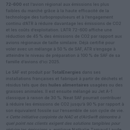
72-600
est l’avion régional aux émissions les plus
faibles du marché grâce à la haute efficacité de la
technologie des turbopropulseurs et à l’engagement
continu d’ATR à réduire davantage les émissions de CO2
et les coûts d’exploitation. L’ATR 72-600 affiche une
réduction de 45 % des émissions de CO2 par rapport aux
avions régionaux de taille similaire. Déjà certifié pour
voler avec un mélange à 50 % de SAF, ATR s’engage à
atteindre le niveau de préparation à 100 % de SAF de sa
famille d’avions d’ici 2025.
Le SAF est produit par
TotalEnergies
dans ses
installations françaises et fabriqué à partir de déchets et
résidus tels que des
huiles alimentaires
usagées ou des
graisses animales. Il est ensuite mélangé au Jet A-1
classique à raison de 30 %. Neat SAF pourrait contribuer
à réduire les émissions de CO2 jusqu’à 90 % par rapport à
son équivalent fossile sur l’ensemble de son cycle de vie.
« Cette initiative conjointe de NAC et d’AirSwift démontre à
quel point nos clients exigent des solutions tangibles pour
réduire les émissions »
, explique Nathalie Tarnaud Laude,