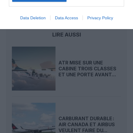
ATR
ATR 72-600
carburant durable
SAF
Data Deletion
Data Access
Privacy Policy
LIRE AUSSI
ATR MISE SUR UNE
CABINE TROIS CLASSES
ET UNE PORTE AVANT...
CARBURANT DURABLE :
AIR CANADA ET AIRBUS
VEULENT FAIRE DU...