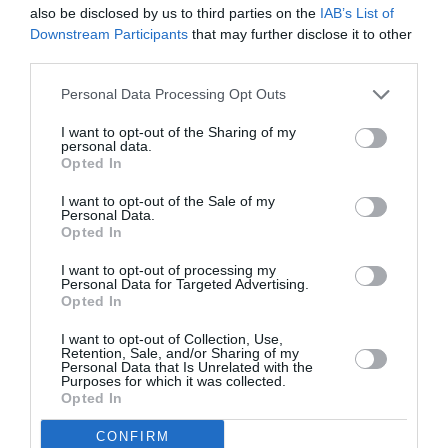
NOUS SOUTENIR
also be disclosed by us to third parties on the
IAB’s List of
Downstream Participants
that may further disclose it to other
third parties.
Personal Data Processing Opt Outs
I want to opt-out of the Sharing of my
personal data.
Opted In
DERNIERS COMMENTAIRES
I want to opt-out of the Sale of my
Personal Data.
Opted In
Mathématiques
a commenté l'article :
19 h 23 sans escale : le Boeing 777F de National
I want to opt-out of processing my
Personal Data for Targeted Advertising.
Airlines relie l’Écosse à l’Australie
Opted In
I want to opt-out of Collection, Use,
Retention, Sale, and/or Sharing of my
Badissi novembri
a commenté l'article :
Personal Data that Is Unrelated with the
Purposes for which it was collected.
Nice–Corse : ces vols électriques qui se profilent à
Opted In
l’horizon 2030
CONFIRM