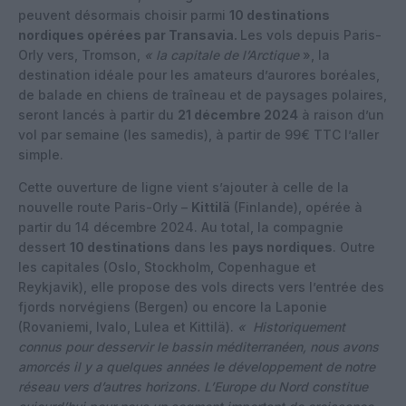
peuvent désormais choisir parmi
10 destinations
nordiques opérées par Transavia.
Les vols depuis Paris-
Orly vers, Tromson,
« la capitale de l’Arctique
», la
destination idéale pour les amateurs d’aurores boréales,
de balade en chiens de traîneau et de paysages polaires,
seront lancés à partir du
21 décembre 2024
à raison d’un
vol par semaine (les samedis), à partir de 99€ TTC l’aller
simple.
Cette ouverture de ligne vient s’ajouter à celle de la
nouvelle route Paris-Orly –
Kittilä
(Finlande), opérée à
partir du 14 décembre 2024. Au total, la compagnie
dessert
10 destinations
dans les
pays nordiques
. Outre
les capitales (Oslo, Stockholm, Copenhague et
Reykjavik), elle propose des vols directs vers l’entrée des
fjords norvégiens (Bergen) ou encore la Laponie
(Rovaniemi, Ivalo, Lulea et Kittilä).
« Historiquement
connus pour desservir le bassin méditerranéen, nous avons
amorcés il y a quelques années le développement de notre
réseau vers d’autres horizons. L’Europe du Nord constitue