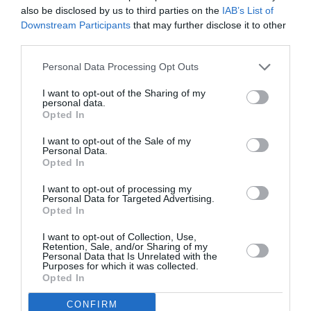
also be disclosed by us to third parties on the
IAB’s List of
Downstream Participants
that may further disclose it to other
Facebook
Twitter
Pinterest
LinkedIn
Email
Print
third parties.
Personal Data Processing Opt Outs
Aucun commentaire !
I want to opt-out of the Sharing of my
personal data.
Opted In
LAISSER UN COMMENTAIRE
I want to opt-out of the Sale of my
Personal Data.
Opted In
I want to opt-out of processing my
FAIRE UN DON
Personal Data for Targeted Advertising.
Opted In
Appel aux lecteurs !
I want to opt-out of Collection, Use,
Soutenez Air Journal participez
à son
Retention, Sale, and/or Sharing of my
Personal Data that Is Unrelated with the
développement !
Purposes for which it was collected.
Opted In
CONFIRM