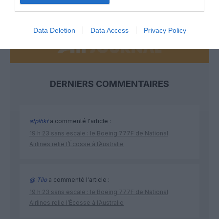
NOUS SOUTENIR
Data Deletion
Data Access
Privacy Policy
DERNIERS COMMENTAIRES
atplhkt
a commenté l'article :
19 h 23 sans escale : le Boeing 777F de National
Airlines relie l’Écosse à l’Australie
@ Tilo
a commenté l'article :
19 h 23 sans escale : le Boeing 777F de National
Airlines relie l’Écosse à l’Australie