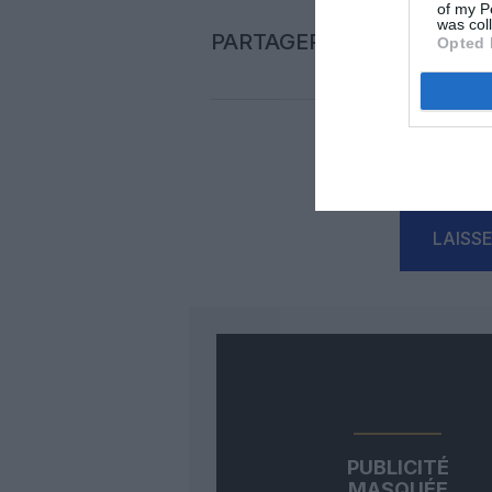
of my P
was col
PARTAGER L'ARTICLE
Opted 
Auc
LAISS
PUBLICITÉ
MASQUÉE