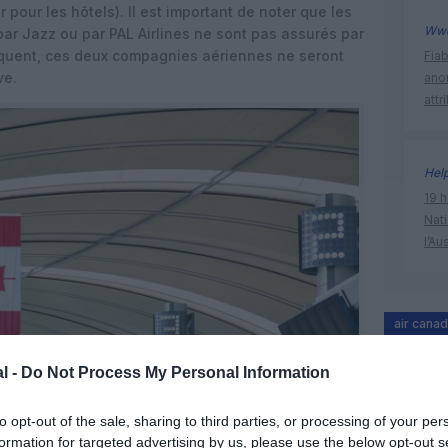
pour les hôtels). Il est important de noter que les
Ww
par Jazz ou par PAL Airlines ne sont pas assurés par
séquent, ces deux compagnies aériennes ne seront
Fia
ve.
ano
attr
Hel
19 h
Nati
l’Au
air cana
modificat
l -
Do Not Process My Personal Information
to opt-out of the sale, sharing to third parties, or processing of your per
formation for targeted advertising by us, please use the below opt-out s