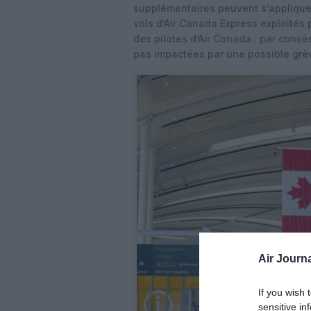
supplémentaires peuvent s’appliquer 
vols d’Air Canada Express exploités 
des pilotes d’Air Canada : par con
pas impactées par une possible grè
Air Journa
If you wish 
sensitive in