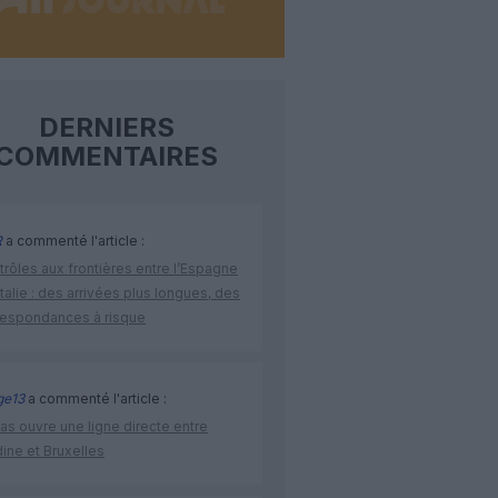
DERNIERS
COMMENTAIRES
R
a commenté l'article :
rôles aux frontières entre l’Espagne
’Italie : des arrivées plus longues, des
respondances à risque
ge13
a commenté l'article :
as ouvre une ligne directe entre
ine et Bruxelles