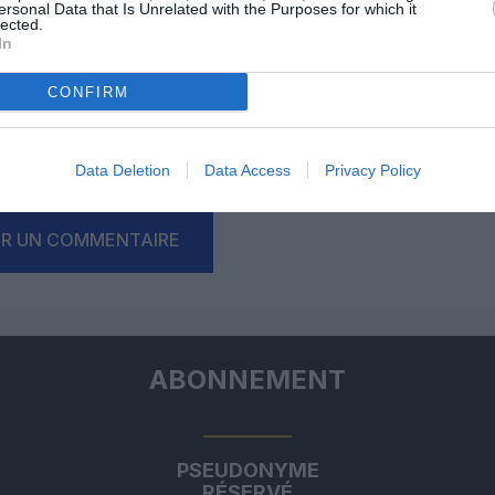
ersonal Data that Is Unrelated with the Purposes for which it
lected.
In
Facebook
Twitter
Pinterest
LinkedIn
Email
Print
CONFIRM
Data Deletion
Data Access
Privacy Policy
un commentaire !
ER UN COMMENTAIRE
ABONNEMENT
PSEUDONYME
RÉSERVÉ