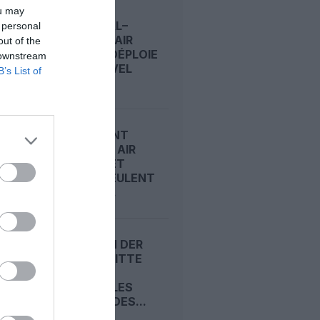
ou may
MONTRÉAL–
 personal
NANTES : AIR
out of the
CANADA DÉPLOIE
 downstream
SON NOUVEL
B’s List of
A321XLR...
CARBURANT
DURABLE : AIR
CANADA ET
AIRBUS VEULENT
FAIRE DU...
ANKO VAN DER
WERFF QUITTE
SAS POUR
PRENDRE LES
COMMANDES...