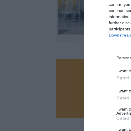
confirm you
continue se
information 
further disc
participants
Downstream 
Persona
Vous ave
I want t
Opted 
Soutenez
I want t
Opted 
N
I want 
Advertis
Opted 
I want t