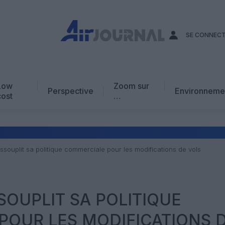
SE CONNEC
Low
Zoom sur
Perspective
Environneme
cost
…
Edito
En chiffres
Avis d’expert
souplit sa politique commerciale pour les modifications de vols
AJ Académie
Vidéo
SOUPLIT SA POLITIQUE
POUR LES MODIFICATIONS 