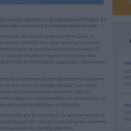
qui pourrait démarrer le 18 septembre prochaine
,
Air
mmerciale
concernant les
modifications de vols
.
merciale, les clients ayant des billets pour un
e peuvent modifier leur réservation sur n’importe
a même origine et la même destination jusqu’au 30
. Ceux qui souhaitent annuler et modifier leur
 leurs frais de modification supprimés, mais devront
ND
Cont
et l
éservations pendant la période concernée peuvent
cor
ir un avoir pour un voyage ultérieur. Les clients
ont se faire rembourser leur billet, mais Air
t des billets non remboursables ne pourront pas se
 vols devraient normalement se dérouler.
Ser
Flyn
ls exploités par Air Canada, y compris les vols de la
Méd
 Canada Rouge, des vols Air Canada Express exploités
giste Vacances Air Canada (des frais