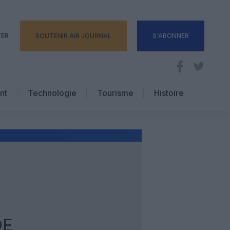
TER
SOUTENIR AIR JOURNAL
S'ABONNER
nt
Technologie
Tourisme
Histoire
Pratique
Hôtellerie
Voyages d’affaires
DE