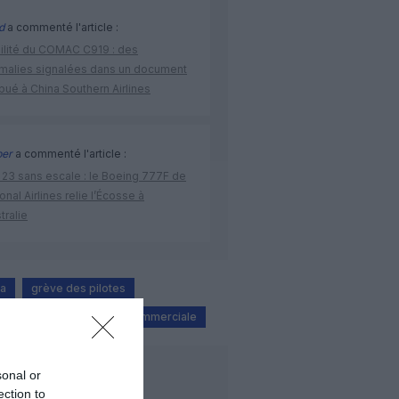
d
a commenté l'article :
bilité du COMAC C919 : des
malies signalées dans un document
ibué à China Southern Airlines
per
a commenté l'article :
 23 sans escale : le Boeing 777F de
onal Airlines relie l’Écosse à
stralie
da
grève des pilotes
ion de vol
politique commerciale
sonal or
LIRE AUSSI
ection to