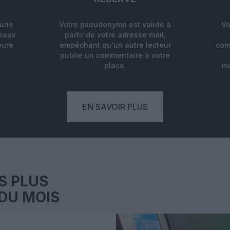
'une
Votre pseudonyme est validé à
Vo
deaux
partir de votre adresse mail,
eure
empêchant qu'un autre lecteur
com
.
publie un commentaire à votre
place.
mo
EN SAVOIR PLUS
S PLUS
DU MOIS