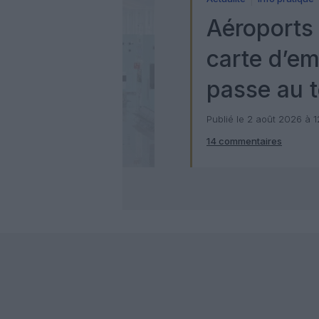
Aéroports 
carte d’e
passe au t
numérique
Publié le 2 août 2026 à 
14 commentaires
Check