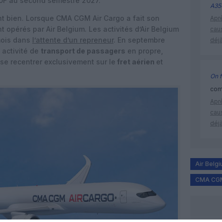
50F au second semestre 2027.
A35
 bien. Lorsque CMA CGM Air Cargo a fait son
Apr
t opérés par Air Belgium. Les activités d’Air Belgium
cau
 mois dans
l’attente d’un repreneur
. En septembre
déjà
 activité de
transport de passagers
en propre,
se recentrer exclusivement sur le
fret aérien
et
On f
comm
Apr
cau
déjà
Air Belg
CMA CGM