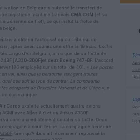
nt wallon en Belgique a autorisé le transfert de
pe logistique maritime français
CMA CGM
(et sa
e aérienne de fret), ce qui inclut la flotte de
e belge.
illais a obtenu l’autorisation du Tribunal de
s, après avoir soumis une offre le 19 mars. L’offre
tés cargo d’Air Belgium, ainsi que de sa flotte de
Djm
-243F [
A330-200F
]et
deux Boeing 747-8F
. L’accord
Apr
erver 186 employés sur un total de 401.
« Les postes
cau
t en vol, ainsi que le personnel navigant (toutes
déjà
, quel que soit le type de contrat. La compagnie
es aéroports de Bruxelles-National et de Liège »,
a
ns un communiqué
Cop
ir Cargo
exploite actuellement quatre avions
Poin
n ACMI avec Atlas Air) et un Airbus A330F.
ouvr
gium va donc immédiatement doubler sa flotte. Deux
lati
 la compagnie à court terme. La compagnie aérienne
 A350F
, bien qu’Airbus ait récemment repoussé la