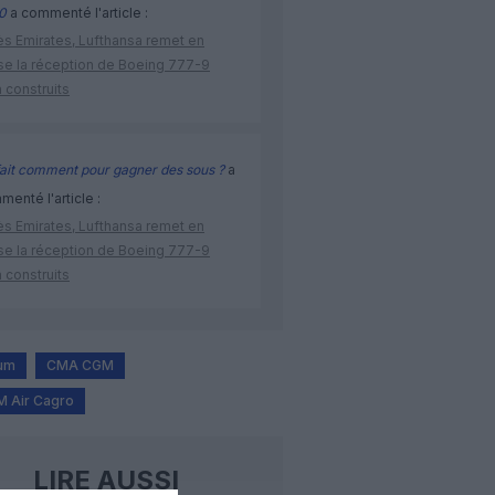
0
a commenté l'article :
ès Emirates, Lufthansa remet en
se la réception de Boeing 777-9
 construits
ait comment pour gagner des sous ?
a
enté l'article :
ès Emirates, Lufthansa remet en
se la réception de Boeing 777-9
 construits
ium
CMA CGM
 Air Cagro
LIRE AUSSI