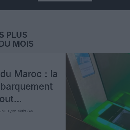
S PLUS
DU MOIS
du Maroc : la
mbarquement
out
 avec Pax
12h00
par Alain Hai