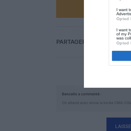
N
I want 
Advertis
Opted 
I want t
of my P
was col
PARTAGER L'ARTICLE
Opted 
COM
Bencello
a commenté :
On attend avec envie la livrée CMA CG
LAISS