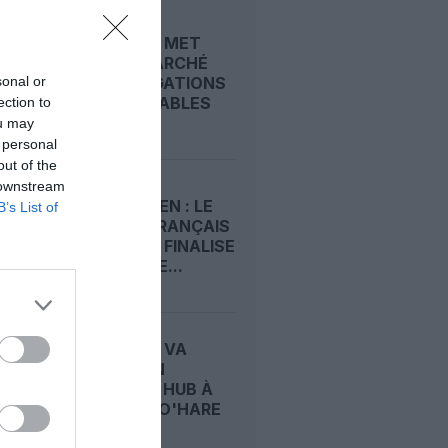
CMA CGM MET
SUR LE MARCHÉ
sonal or
DES OBLIGATIONS
ÉCHANGEABLES
ection to
CONTRE...
ou may
 personal
out of the
 downstream
FRET AÉRIEN : LE
B’s List of
GROUPE FRANÇAIS
CMA CGM FINALISE
LA REPRISE...
CMA CGM VA
OUVRIR UN
NOUVEAU HUB À
CHICAGO O'HARE
AVEC 5...