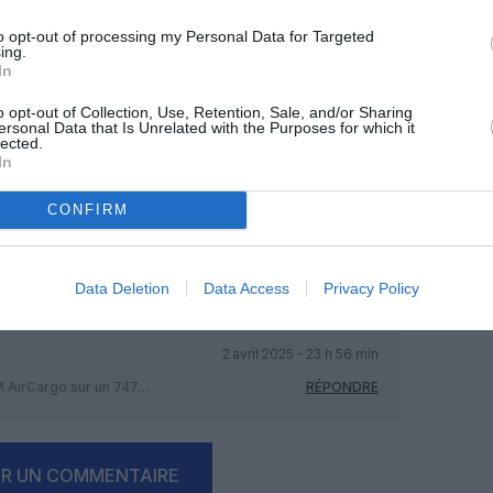
OUS SOUTENIR
to opt-out of processing my Personal Data for Targeted
ing.
In
o opt-out of Collection, Use, Retention, Sale, and/or Sharing
ersonal Data that Is Unrelated with the Purposes for which it
lected.
In
Facebook
Twitter
Pinterest
LinkedIn
Email
Print
CONFIRM
MENTAIRE(S)
Data Deletion
Data Access
Privacy Policy
2 avril 2025 - 23 h 56 min
M AirCargo sur un 747…
RÉPONDRE
ER UN COMMENTAIRE