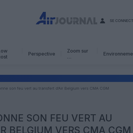
SE CONNEC
Low
Zoom sur
Perspective
Environneme
cost
…
Edito
En chiffres
Avis d’expert
donne son feu vert au transfert d’Air Belgium vers CMA CGM
AJ Académie
Vidéo
ONNE SON FEU VERT AU
IR BELGIUM VERS CMA CGM