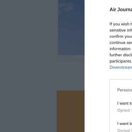
Air Journa
If you wish 
sensitive in
confirm you
continue se
information 
further disc
participants
Downstream 
Persona
Vous ave
I want t
Soutenez
Opted 
I want t
Opted 