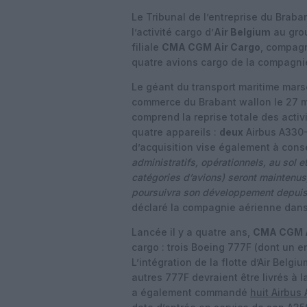
Le Tribunal de l’entreprise du Braba
l’activité cargo d’
Air Belgium
au grou
filiale
CMA CGM Air Cargo
, compagni
quatre avions cargo de la compagni
Le géant du transport maritime marse
commerce du Brabant wallon le 27 mar
comprend la reprise totale des activi
quatre appareils :
deux
Airbus A330
d’acquisition vise également à cons
administratifs, opérationnels, au sol e
catégories d’avions) seront maintenus
poursuivra son développement depuis l
déclaré la compagnie aérienne da
Lancée il y a quatre ans,
CMA CGM A
cargo : trois Boeing 777F (dont un e
L’intégration de la flotte d’Air Bel
autres 777F devraient être livrés à
a également commandé
huit Airbus