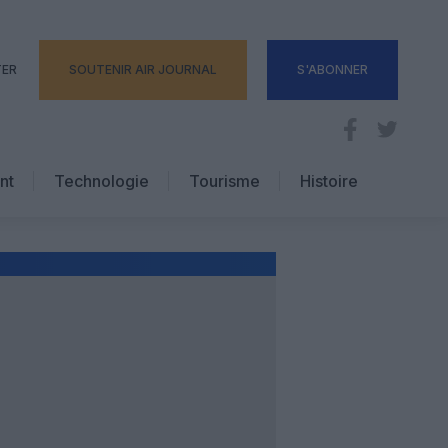
TER
SOUTENIR AIR JOURNAL
S'ABONNER
nt
Technologie
Tourisme
Histoire
Pratique
Hôtellerie
Voyages d’affaires