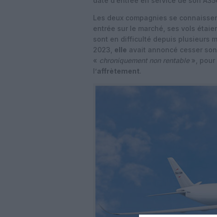
date d’entrée en service de son A3
Les deux compagnies se connaissent
entrée sur le marché, ses vols étaien
sont en difficulté depuis plusieurs
2023,
elle
avait annoncé cesser son
«
chroniquement non rentable
», pour 
l’
affrètement
.