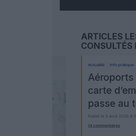
ARTICLES LE
CONSULTÉS 
Actualité
Info pratique
Aéroports 
carte d’e
passe au t
numérique
Publié le 2 août 2026 à 
14 commentaires
Check