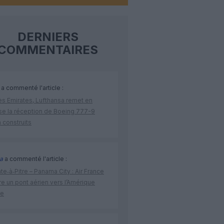
DERNIERS
COMMENTAIRES
a commenté l'article :
ès Emirates, Lufthansa remet en
se la réception de Boeing 777-9
 construits
a
a commenté l'article :
te‑à‑Pitre – Panama City : Air France
e un pont aérien vers l’Amérique
ne