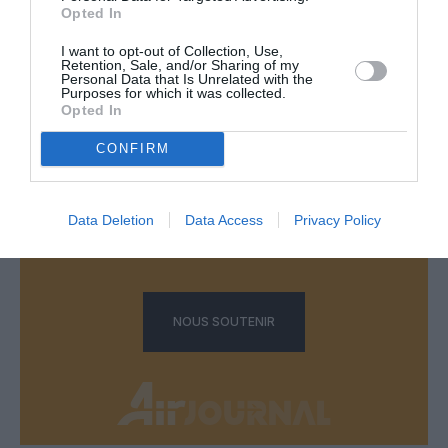
Opted In
I want to opt-out of Collection, Use,
LAISSER UN COMMENTAIRE
Retention, Sale, and/or Sharing of my
Personal Data that Is Unrelated with the
Purposes for which it was collected.
Opted In
FAIRE UN DON
CONFIRM
Appel aux lecteurs !
Data Deletion
Data Access
Privacy Policy
Soutenez Air Journal participez
à son
développement !
NOUS SOUTENIR