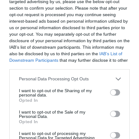
targeted advertising by us, please use the below opt-out
section to confirm your selection. Please note that after your
opt-out request is processed you may continue seeing
interest-based ads based on personal information utilized by
Facebook
Twitter
Pinterest
LinkedIn
Email
Print
us or personal information disclosed to third parties prior to
your opt-out. You may separately opt-out of the further
disclosure of your personal information by third parties on the
IAB’s list of downstream participants. This information may
COMMENTAIRE(S)
also be disclosed by us to third parties on the
IAB’s List of
Downstream Participants
that may further disclose it to other
third parties.
Jean
a commenté :
19 mai 2025 - 16 h 52 min
Personal Data Processing Opt Outs
Beaucoup de blabla et un écran de fumée de chiffres pour
noyer le poisson.
I want to opt-out of the Sharing of my
personal data.
La réalité c’est que la compagnie fait des pertes et ses
Opted In
perspectives de rentabilité structurelles sont faibles. En
outre, elle a des échéances de remboursement de dette à
I want to opt-out of the Sale of my
court terme qu’elle risque de ne pas pouvoir honorer si l’Etat
Personal Data.
Letton, actionnaire majoritaire, ne met pas la main à la poche.
Opted In
RÉPONDRE
I want to opt-out of processing my
Personal Data for Targeted Advertising.