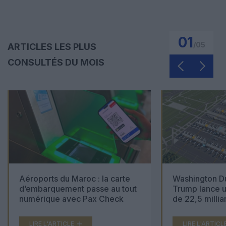
01
/
05
ARTICLES LES PLUS
CONSULTÉS DU MOIS
Aéroports du Maroc : la carte
Washington Du
d’embarquement passe au tout
Trump lance u
numérique avec Pax Check
de 22,5 millia
LIRE L'ARTICLE
LIRE L'ARTICL