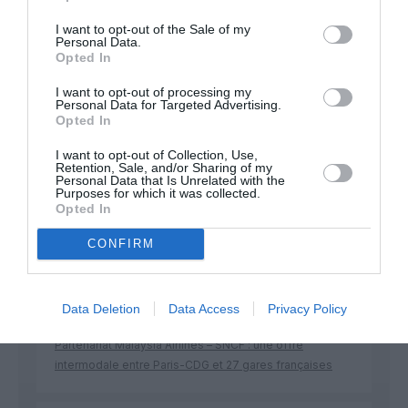
Soutenez Air Journal participez
à son
I want to opt-out of the Sale of my
développement !
Personal Data.
Opted In
I want to opt-out of processing my
NOUS SOUTENIR
Personal Data for Targeted Advertising.
Opted In
I want to opt-out of Collection, Use,
Retention, Sale, and/or Sharing of my
Personal Data that Is Unrelated with the
Purposes for which it was collected.
Opted In
CONFIRM
DERNIERS COMMENTAIRES
Data Deletion
Data Access
Privacy Policy
Aviation
a commenté l'article :
Partenariat Malaysia Airlines – SNCF : une offre
intermodale entre Paris-CDG et 27 gares françaises