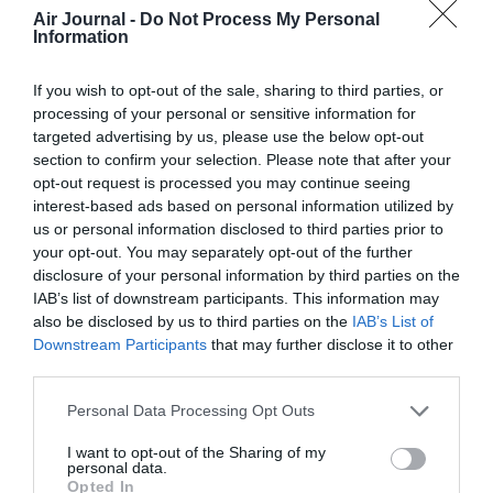
Air Journal -
Do Not Process My Personal
Information
PARTAGER L'ARTICLE
If you wish to opt-out of the sale, sharing to third parties, or
processing of your personal or sensitive information for
targeted advertising by us, please use the below opt-out
section to confirm your selection. Please note that after your
Facebook
Twitter
Pinterest
LinkedIn
Email
Print
opt-out request is processed you may continue seeing
interest-based ads based on personal information utilized by
us or personal information disclosed to third parties prior to
your opt-out. You may separately opt-out of the further
Aucun commentaire !
disclosure of your personal information by third parties on the
IAB’s list of downstream participants. This information may
also be disclosed by us to third parties on the
IAB’s List of
LAISSER UN COMMENTAIRE
Downstream Participants
that may further disclose it to other
third parties.
Personal Data Processing Opt Outs
FAIRE UN DON
I want to opt-out of the Sharing of my
personal data.
Appel aux lecteurs !
Opted In