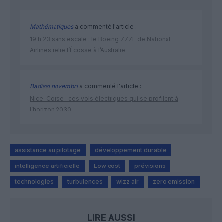
Mathématiques
a commenté l'article :
19 h 23 sans escale : le Boeing 777F de National
Airlines relie l’Écosse à l’Australie
Badissi novembri
a commenté l'article :
Nice–Corse : ces vols électriques qui se profilent à
l’horizon 2030
assistance au pilotage
développement durable
intelligence artificielle
Low cost
prévisions
technologies
turbulences
wizz air
zero emission
LIRE AUSSI