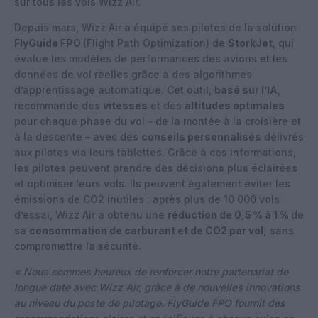
sur tous les vols Wizz Air.
Depuis mars, Wizz Air a équipé ses pilotes de la solution
FlyGuide FPO
(Flight Path Optimization) de
StorkJet
, qui
évalue les modèles de performances des avions et les
données de vol réelles grâce à des algorithmes
d’apprentissage automatique. Cet outil,
basé sur l’IA
,
recommande des
vitesses
et des
altitudes optimales
pour chaque phase du vol – de la montée à la croisière et
à la descente – avec des
conseils personnalisés
délivrés
aux pilotes via leurs tablettes. Grâce à ces informations,
les pilotes peuvent prendre des décisions plus éclairées
et optimiser leurs vols. Ils peuvent également éviter les
émissions de CO2 inutiles : après plus de 10 000 vols
d’essai, Wizz Air a obtenu une
réduction de 0,5 % à 1 %
de
sa
consommation de carburant et de CO2 par vol,
sans
compromettre la sécurité.
« Nous sommes heureux de renforcer notre partenariat de
longue date avec Wizz Air, grâce à de nouvelles innovations
au niveau du poste de pilotage. FlyGuide FPO fournit des