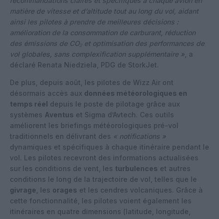
recommandations claires et spécifiques à chaque avion en
matière de vitesse et d’altitude tout au long du vol, aidant
ainsi les pilotes à prendre de meilleures décisions :
amélioration de la consommation de carburant, réduction
des émissions de CO₂ et optimisation des performances de
vol globales, sans complexification supplémentaire »
, a
déclaré Renata Niedziela, PDG de StorkJet.
De plus, depuis août, les pilotes de Wizz Air ont
désormais accès aux
données météorologiques en
temps réel
depuis le poste de pilotage grâce aux
systèmes
Aventus
et Sigma d’Avtech. Ces outils
améliorent les briefings météorologiques pré-vol
traditionnels en délivrant des
« notifications »
dynamiques et spécifiques à chaque itinéraire pendant le
vol. Les pilotes recevront des informations actualisées
sur les conditions de vent, les
turbulences
et autres
conditions le long de la trajectoire de vol, telles que le
givrage
, les
orages
et les cendres volcaniques. Grâce à
cette fonctionnalité, les pilotes voient également les
itinéraires en quatre dimensions (latitude, longitude,