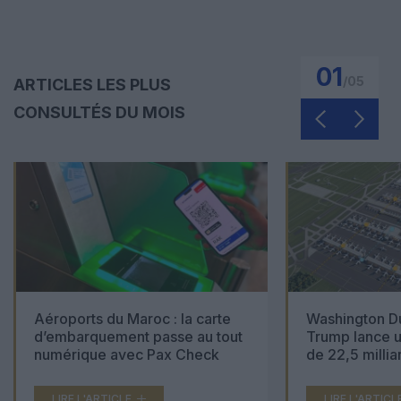
01
/
05
ARTICLES LES PLUS
CONSULTÉS DU MOIS
Aéroports du Maroc : la carte
Washington Du
d’embarquement passe au tout
Trump lance u
numérique avec Pax Check
de 22,5 millia
LIRE L'ARTICLE
LIRE L'ARTICL