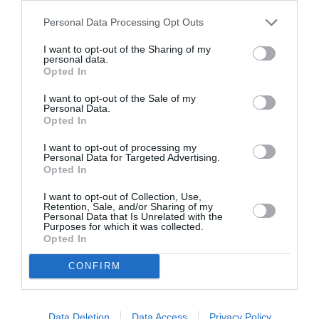
Personal Data Processing Opt Outs
PARTAGER L'ARTICLE
I want to opt-out of the Sharing of my
personal data.
Opted In
Facebook
Twitter
Pinterest
LinkedIn
Email
Print
I want to opt-out of the Sale of my
Personal Data.
Opted In
I want to opt-out of processing my
COMMENTAIRE(S)
Personal Data for Targeted Advertising.
Opted In
I want to opt-out of Collection, Use,
F-GFMD
a commenté :
12 août 2025 - 14 h 08 min
Retention, Sale, and/or Sharing of my
Personal Data that Is Unrelated with the
Un super outils. Tout ça pour économiser 10 à 15 kg de
Purposes for which it was collected.
carburant ! Relisez vous avant de publier.
Opted In
RÉPONDRE
CONFIRM
LAISSER UN COMMENTAIRE
Data Deletion
Data Access
Privacy Policy