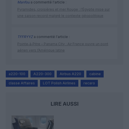
Manfou
a commenté l'article :
Pyramides, croisières et mer Rouge : l’Égypte mise sur
une saison record malgré le contexte géopolitique
TFFRYYZ
a commenté l'article :
Pointe‑à‑Pitre – Panama City : Air France ouvre un pont
aérien vers l’Amérique latine
a220-100
A220-300
Airbus A220
cabine
classe Affaires
LOT Polish Airlines
recaro
LIRE AUSSI