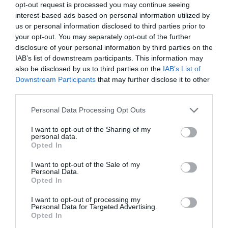
opt-out request is processed you may continue seeing
interest-based ads based on personal information utilized by
us or personal information disclosed to third parties prior to
your opt-out. You may separately opt-out of the further
PARTAGER L'ARTICLE
disclosure of your personal information by third parties on the
IAB’s list of downstream participants. This information may
also be disclosed by us to third parties on the
IAB’s List of
Downstream Participants
that may further disclose it to other
Facebook
Twitter
Pinterest
LinkedIn
Email
Print
third parties.
Personal Data Processing Opt Outs
COMMENTAIRE(S)
I want to opt-out of the Sharing of my
personal data.
Opted In
Pierre
a commenté :
1 septembre 2025 - 10 h
I want to opt-out of the Sale of my
46 min
Personal Data.
Opted In
Lot vient de mettre en service les premiers Embraer E2….
I want to opt-out of processing my
A220 et E2…..flotte abondante en court-courrier
Personal Data for Targeted Advertising.
Opted In
RÉPONDRE