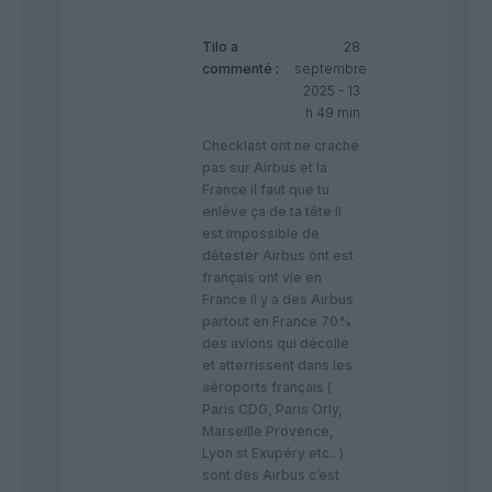
Tilo
a
28
commenté :
septembre
2025 - 13
h 49 min
Checklast ont ne crache
pas sur Airbus et la
France il faut que tu
enlève ça de ta tête il
est impossible de
détester Airbus ont est
français ont vie en
France il y a des Airbus
partout en France 70%
des avions qui décolle
et atterrissent dans les
aéroports français (
Paris CDG, Paris Orly,
Marseille Provence,
Lyon st Exupéry etc.. )
sont des Airbus c’est