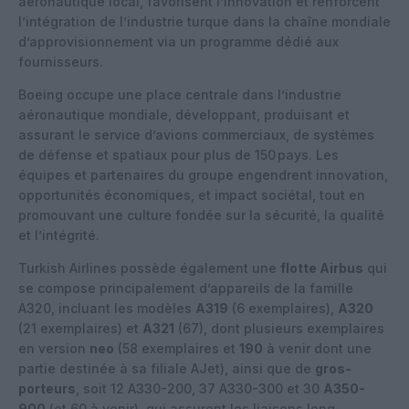
aéronautique local, favorisent l’innovation et renforcent
l’intégration de l’industrie turque dans la chaîne mondiale
d’approvisionnement via un programme dédié aux
fournisseurs.
Boeing occupe une place centrale dans l’industrie
aéronautique mondiale, développant, produisant et
assurant le service d’avions commerciaux, de systèmes
de défense et spatiaux pour plus de 150 pays. Les
équipes et partenaires du groupe engendrent innovation,
opportunités économiques, et impact sociétal, tout en
promouvant une culture fondée sur la sécurité, la qualité
et l’intégrité.
Turkish Airlines possède également une
flotte Airbus
qui
se compose principalement d’appareils de la famille
A320, incluant les modèles
A319
(6 exemplaires),
A320
(21 exemplaires) et
A321
(67), dont plusieurs exemplaires
en version
neo
(58 exemplaires et
190
à venir dont une
partie destinée à sa filiale AJet), ainsi que de
gros-
porteurs
, soit 12 A330-200, 37 A330-300 et 30
A350-
900
(et 60 à venir), qui assurent les liaisons long-