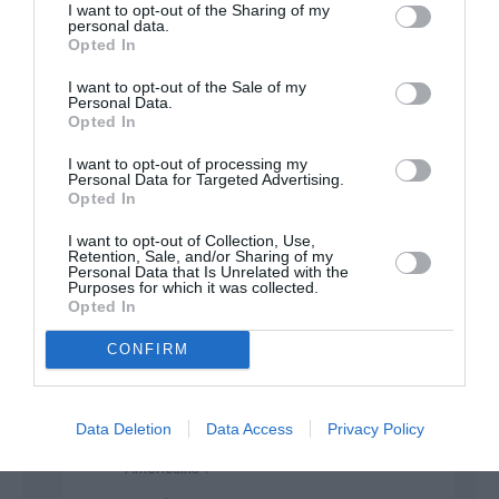
I want to opt-out of the Sharing of my
personal data.
Lchris
a commenté :
27 septembre
Opted In
2025 - 11 h 46 min
I want to opt-out of the Sale of my
tu sais que dans ton propre pays ” La
Personal Data.
France” , il y a une dictature gauchiste qui
Opted In
s’installe petit à petit ? lorsque je vois
qu’une députée LFI a interdit une fête en
I want to opt-out of processing my
Personal Data for Targeted Advertising.
Bretagne il y quelques jours en disant
Opted In
qu’en mangeant un certain types de viande
on devient faciste et islamophobe, je me
I want to opt-out of Collection, Use,
demandais si nous continuons à être en
Retention, Sale, and/or Sharing of my
démocratie dans ce pays ?? et toi même tu
Personal Data that Is Unrelated with the
Purposes for which it was collected.
m’a l’air d’être un dictateur de la pensée en
Opted In
disant que si on préfère Boeing, on est
pas français et qu’on crache sur la France à
CONFIRM
longueur de journée ?? dis moi que tu
plaisantes …..et les Américains passionnés
par Airbus et je sais qu’il y en a beaucoup
lorsque je lis les forums des sites
Data Deletion
Data Access
Privacy Policy
d’aviation anglophones, ne restent ils pas
Américains ?