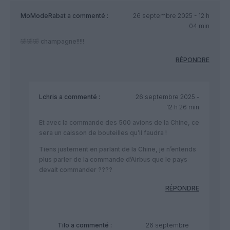
MoModeRabat
a commenté :
26 septembre 2025 - 12 h
04 min
🤣🤣🤣 champagne!!!!!
RÉPONDRE
Lchris
a commenté :
26 septembre 2025 -
12 h 26 min
Et avec la commande des 500 avions de la Chine, ce
sera un caisson de bouteilles qu’il faudra !
Tiens justement en parlant de la Chine, je n’entends
plus parler de la commande d’Airbus que le pays
devait commander ????
RÉPONDRE
Tilo
a commenté :
26 septembre