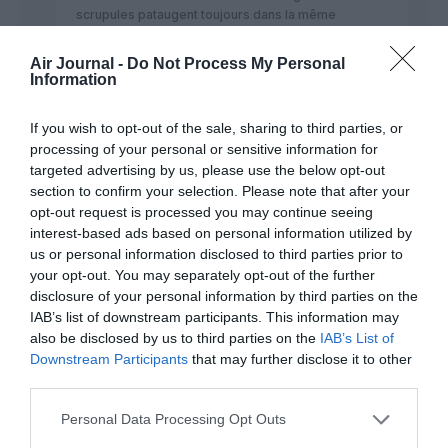
scrupules pataugent toujours dans la même
porcherie
Air Journal -
Do Not Process My Personal
RÉPONDRE
Information
If you wish to opt-out of the sale, sharing to third parties, or
Tilo
a commenté :
27 septembre
processing of your personal or sensitive information for
2025 - 11 h 00 min
targeted advertising by us, please use the below opt-out
section to confirm your selection. Please note that after your
Arrête de nous emmerdés avec ton
opt-out request is processed you may continue seeing
patriotisme à outrance l’aéronautique c’est
interest-based ads based on personal information utilized by
aussi du business tu peux appeler ça du
chantage ou tout ce que tu veux mais il n’y
us or personal information disclosed to third parties prior to
a rien d’illégal dans ce que fait Trump il ne
your opt-out. You may separately opt-out of the further
fait négocié ( j’accepte de retirer ou de
disclosure of your personal information by third parties on the
diminuer les taxes chez toi mais en
IAB’s list of downstream participants. This information may
échange tu achète des Boeing), il ne force
also be disclosed by us to third parties on the
IAB’s List of
pas soit tu accepte ses conditions soit tu
Downstream Participants
that may further disclose it to other
refuse mais tu assume les conséquences .
third parties.
RÉPONDRE
Personal Data Processing Opt Outs