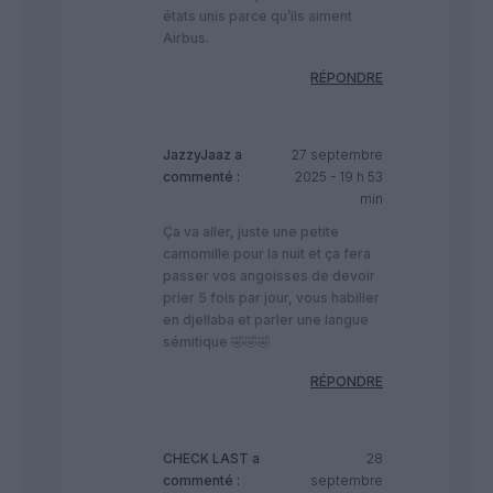
états unis parce qu’ils aiment
Airbus.
RÉPONDRE
JazzyJaaz
a
27 septembre
commenté :
2025 - 19 h 53
min
Ça va aller, juste une petite
camomille pour la nuit et ça fera
passer vos angoisses de devoir
prier 5 fois par jour, vous habiller
en djellaba et parler une langue
sémitique 🤣🤣🤣
RÉPONDRE
CHECK LAST
a
28
commenté :
septembre