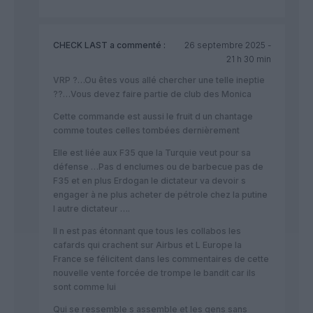
CHECK LAST
a commenté :
26 septembre 2025 -
21 h 30 min
VRP ?…Ou êtes vous allé chercher une telle ineptie
??…Vous devez faire partie de club des Monica
Cette commande est aussi le fruit d un chantage
comme toutes celles tombées dernièrement
Elle est liée aux F35 que la Turquie veut pour sa
défense …Pas d enclumes ou de barbecue pas de
F35 et en plus Erdogan le dictateur va devoir s
engager à ne plus acheter de pétrole chez la putine
l autre dictateur ….
Il n est pas étonnant que tous les collabos les
cafards qui crachent sur Airbus et L Europe la
France se félicitent dans les commentaires de cette
nouvelle vente forcée de trompe le bandit car ils
sont comme lui
Qui se ressemble s assemble et les gens sans