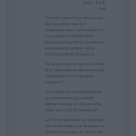
2025 - 4 h 41
min
Tartuffe hypocrite je ne suis pas
plus gauchiste que pro
amerloque mais contrairement à
toi je pense à l intérêt de la
France sur laquelle tu craches en
permanence comme l autre
XXXX [modéré] de maurice
Tu roules pour comac et la Chine
et tu viens donner des leçons de
démocratie XXXX [propos
modéré] ?
Tu roules pour trompe boing et
les amerloques qui veulent
détruire Airbus et l Europe et tu
viens ouvrir XXXX [modéré]?
La France paie pour les voyages
dont tu te vantes tout le temps vu
que tu bosses pas et t en es fier