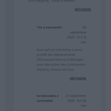
Joe a négocié, Trump a finalisé !
RÉPONDRE
Tilo
a commenté :
26
septembre
2025 - 21 h 15
min
Quoi qu’il en soit Airbus à aussi
profité des déplacements
d’Emmanuel Macron à l’étranger
pour décrocher des commandes
d’avions, chacun son tour.
RÉPONDRE
tarasboulaba
a
27 septembre
commenté :
2025 - 8 h 28
min