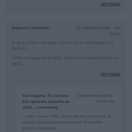
RÉPONDRE
Dugland
a commenté :
26 septembre 2025 - 15 h
23 min
En gros, Airbus + Boeing = 625 avions en commande pour
Turkish !
Flotte : 65 appareils en 2005, 664 en 2025 et plus de 800 en
2033…
RÉPONDRE
Non Dugland, TK c’est pas
29 septembre 2025 -
600 appareils exploités en
8 h 03 min
2025…
a commenté :
…mais « seule » 200, ce qui est déjà beaucoup, et
en tout cas suffisant pour faire de TK une très
grosse compagnie…