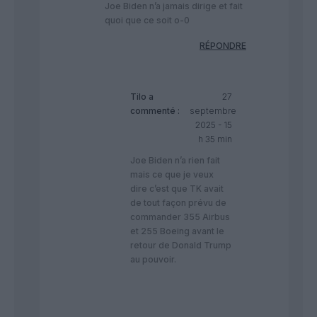
Joe Biden n’a jamais dirige et fait
quoi que ce soit o-0
RÉPONDRE
Tilo
a
27
commenté :
septembre
2025 - 15
h 35 min
Joe Biden n’a rien fait
mais ce que je veux
dire c’est que TK avait
de tout façon prévu de
commander 355 Airbus
et 255 Boeing avant le
retour de Donald Trump
au pouvoir.