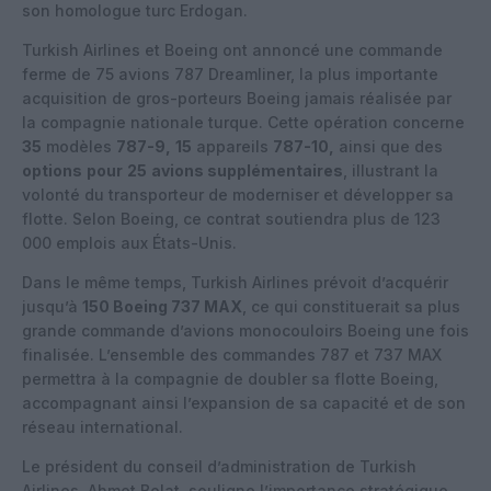
son homologue turc Erdogan.
Turkish Airlines et Boeing ont annoncé une commande
ferme de 75 avions 787 Dreamliner, la plus importante
acquisition de gros-porteurs Boeing jamais réalisée par
la compagnie nationale turque. Cette opération concerne
35
modèles
787-9,
15
appareils
787-10,
ainsi que des
options
pour
25
avions supplémentaires
, illustrant la
volonté du transporteur de moderniser et développer sa
flotte. Selon Boeing, ce contrat soutiendra plus de 123
000 emplois aux États-Unis.
Dans le même temps, Turkish Airlines prévoit d’acquérir
jusqu’à
150 Boeing 737 MAX
, ce qui constituerait sa plus
grande commande d’avions monocouloirs Boeing une fois
finalisée. L’ensemble des commandes 787 et 737 MAX
permettra à la compagnie de doubler sa flotte Boeing,
accompagnant ainsi l’expansion de sa capacité et de son
réseau international.
Le président du conseil d’administration de Turkish
Airlines, Ahmet Bolat, souligne l’importance stratégique