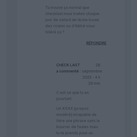
Tu trouve ça normal que
checklast nous traites chaque
jour de cafard de lèche boule
des ricains ou d’illétré vous
toléré ça ?
RÉPONDRE
CHECK LAST
28
a commenté :
septembre
2025 - 4 h
29 min
C est ce que tu es
pourtant
Un XXXX [propos
modéré] incapable de
faire une phrase sans la
bourrer de fautes mais
tu te prends pour un