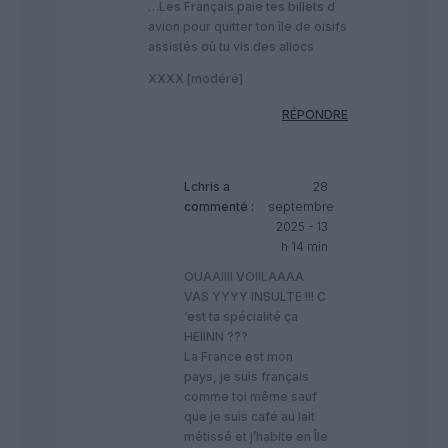
…Les Français paie tes billets d
avion pour quitter ton île de oisifs
assistés où tu vis des allocs
XXXX [modéré]
RÉPONDRE
Lchris
a
28
commenté :
septembre
2025 - 13
h 14 min
OUAAIIII VOIILAAAA
VAS YYYY INSULTE !!! C
‘est ta spécialité ça
HEIINN ???
La France est mon
pays, je suis français
comme toi même sauf
que je suis café au lait
métissé et j’habite en Île