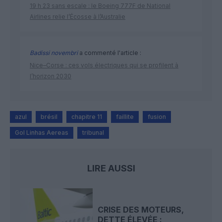
19 h 23 sans escale : le Boeing 777F de National
Airlines relie l’Écosse à l’Australie
Badissi novembri
a commenté l'article :
Nice–Corse : ces vols électriques qui se profilent à
l’horizon 2030
azul
brésil
chapitre 11
faillite
fusion
Gol Linhas Aereas
tribunal
LIRE AUSSI
CRISE DES MOTEURS,
DETTE ÉLEVÉE :