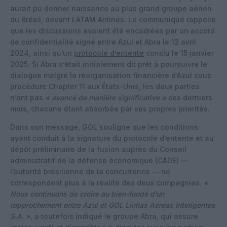
aurait pu donner naissance au plus grand groupe aérien
du Brésil, devant
LATAM Airlines
. Le communiqué rappelle
que les discussions avaient été encadrées par un accord
de confidentialité signé entre Azul et Abra le 12 avril
2024, ainsi qu’un
protocole d’entente
conclu le 15 janvier
2025. Si Abra s’était initialement dit prêt à poursuivre le
dialogue malgré la réorganisation financière d’Azul sous
procédure
Chapter 11
aux États-Unis, les deux parties
n’ont pas
« avancé de manière significative »
ces derniers
mois, chacune étant absorbée par ses propres priorités.
Dans son message, GOL souligne que les conditions
ayant conduit à la signature du protocole d’entente et au
dépôt préliminaire de la fusion auprès du
Conseil
administratif de la défense économique (CADE)
—
l’autorité brésilienne de la concurrence — ne
correspondent plus à la réalité des deux compagnies.
«
Nous continuons de croire au bien-fondé d’un
rapprochement entre Azul et GOL Linhas Aéreas Inteligentes
S.A. »
, a toutefois indiqué le groupe Abra, qui assure