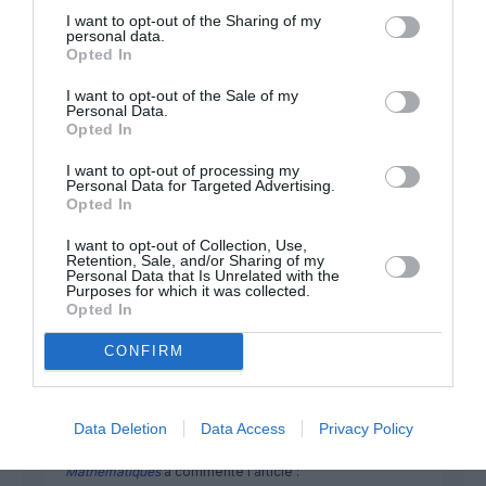
FAIRE UN DON
I want to opt-out of the Sharing of my
personal data.
Opted In
Appel aux lecteurs !
I want to opt-out of the Sale of my
Soutenez Air Journal participez
à son
Personal Data.
développement !
Opted In
I want to opt-out of processing my
Personal Data for Targeted Advertising.
Opted In
NOUS SOUTENIR
I want to opt-out of Collection, Use,
Retention, Sale, and/or Sharing of my
Personal Data that Is Unrelated with the
Purposes for which it was collected.
Opted In
CONFIRM
DERNIERS COMMENTAIRES
Data Deletion
Data Access
Privacy Policy
Mathématiques
a commenté l'article :