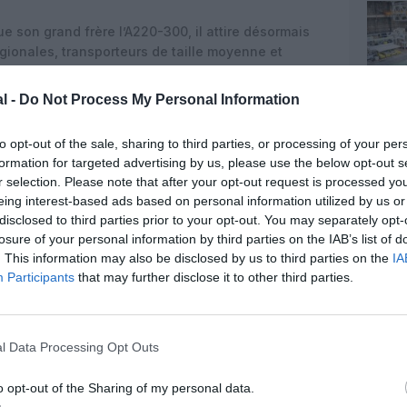
e son grand frère l’A220-300, il attire désormais
gionales, transporteurs de taille moyenne et
plémentaire pour diversifier leur flotte. Croatia
 devenant pionnière en Europe du Sud-Est avec ce
l -
Do Not Process My Personal Information
 connectivité croate au moment où le pays connaît
 dopé par le tourisme.
to opt-out of the sale, sharing to third parties, or processing of your per
formation for targeted advertising by us, please use the below opt-out s
ste modeste comparé au -300, l’A220-100 conserve
r selection. Please note that after your opt-out request is processed y
inue à le proposer, notamment auprès des
eing interest-based ads based on personal information utilized by us or
orteurs nationaux de petite taille qui cherchent un
disclosed to third parties prior to your opt-out. You may separately opt-
is des jets régionaux (CRJ900, Embraer 190) et des
losure of your personal information by third parties on the IAB’s list of
 capacité (A318, 737-500/600).
. This information may also be disclosed by us to third parties on the
IA
Participants
that may further disclose it to other third parties.
l Data Processing Opt Outs
o opt-out of the Sharing of my personal data.