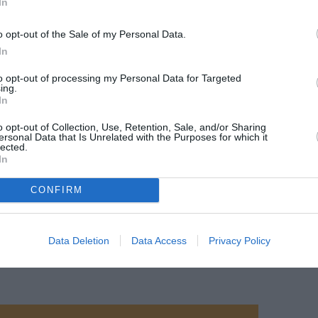
In
o opt-out of the Sale of my Personal Data.
In
to opt-out of processing my Personal Data for Targeted
ing.
In
o opt-out of Collection, Use, Retention, Sale, and/or Sharing
ersonal Data that Is Unrelated with the Purposes for which it
lected.
In
CONFIRM
©Airbus
Data Deletion
Data Access
Privacy Policy