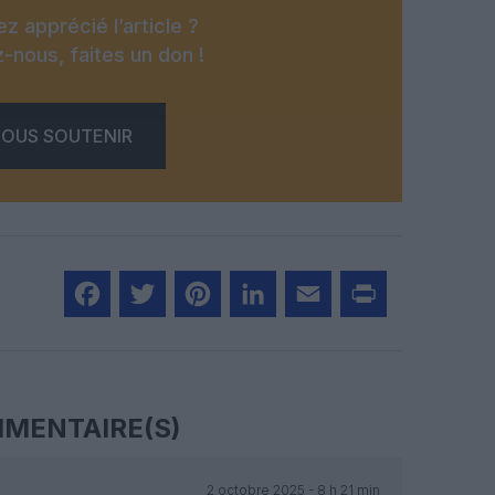
z apprécié l’article ?
-nous, faites un don !
OUS SOUTENIR
Facebook
Twitter
Pinterest
LinkedIn
Email
Print
MENTAIRE(S)
2 octobre 2025 - 8 h 21 min