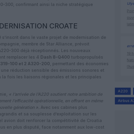
Uly
0-300, confirmant ainsi la niche stratégique
Poin
ouvr
ODERNISATION CROATE
lati
 s’inscrit dans le vaste projet de modernisation de
 compagnie, membre de Star Alliance, prévoit
erre
x A220-300 déjà réceptionnés. Les nouveaux
19 h
nt remplacer les 4
Dash 8-Q400
turbopropulsés
Nati
A319-100 et 2 A320-200
, permettant des économies
l’Au
, une réduction sensible des émissions sonores et
a fois les liaisons régionales et les principales
A220
nie,
« l’arrivée de l’A220 soutient notre ambition de
tement l’efficacité opérationnelle, en offrant en même
Airbus 
velle génération ».
Avec ses cabines plus
grandis et sa souplesse d’exploitation sur les
el avion doit renforcer la compétitivité de Croatia
plus en plus disputé, face notamment aux low-cost