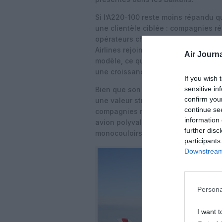
Si l’A220-100 reste moins répandu qu
une clientèle ciblée : compagnies ré
opérateurs cherchant un appareil com
Airlines rejoint cette dynamique en
Air Journa
modèle, ce qui pourrait renforcer la
une croissance de son trafic aérien,
If you wish 
sensitive in
Bien que son succès commercial re
confirm you
une valeur stratégique. Airbus cont
continue se
compagnies régionales et des transp
information 
avion polyvalent remplaçant à la fo
further disc
monocouloirs plus anciens de petite
participants
Downstream 
Persona
I want t