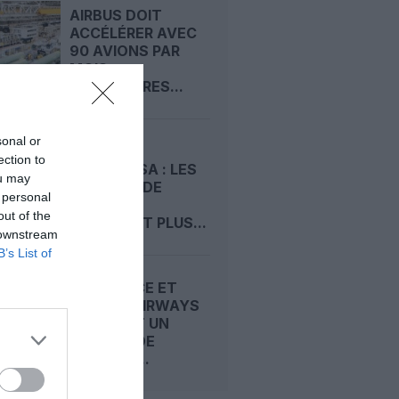
AIRBUS DOIT
ACCÉLÉRER AVEC
90 AVIONS PAR
MOIS
NÉCESSAIRES...
sonal or
GROUPE
ection to
LUFTHANSA : LES
ou may
A220-100 DE
 personal
SWISS NE
out of the
DEVRAIENT PLUS...
 downstream
B’s List of
AIR FRANCE ET
CYPRUS AIRWAYS
SCELLENT UN
ACCORD DE
PARTAGE...