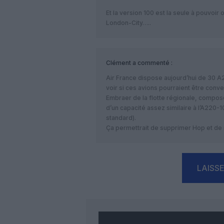
Et la version 100 est la seule à pouvoi
London-City…..
Clément
a commenté :
Air France dispose aujourd’hui de 30 A2
voir si ces avions pourraient être conv
Embraer de la flotte régionale, composé
d’un capacité assez similaire à l’A220-1
standard).
Ça permettrait de supprimer Hop et de ra
LAISS