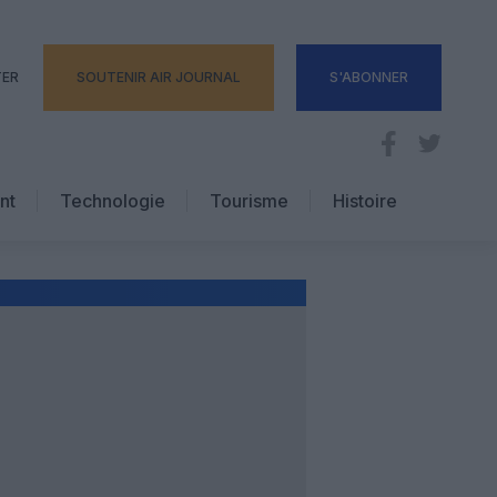
TER
SOUTENIR AIR JOURNAL
S'ABONNER
nt
Technologie
Tourisme
Histoire
Pratique
Hôtellerie
Voyages d’affaires