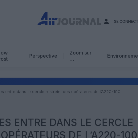
SE CONNEC
Low
Zoom sur
Perspective
Environneme
cost
…
Edito
En chiffres
Avis d’expert
nes entre dans le cercle restreint des opérateurs de l’A220-100
AJ Académie
Vidéo
NES ENTRE DANS LE CERCLE
 OPÉRATEURS DE L’A220-100