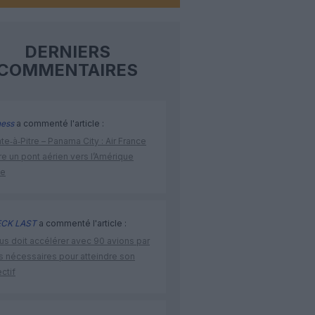
DERNIERS
COMMENTAIRES
ness
a commenté l'article :
te‑à‑Pitre – Panama City : Air France
e un pont aérien vers l’Amérique
ne
CK LAST
a commenté l'article :
us doit accélérer avec 90 avions par
s nécessaires pour atteindre son
ctif