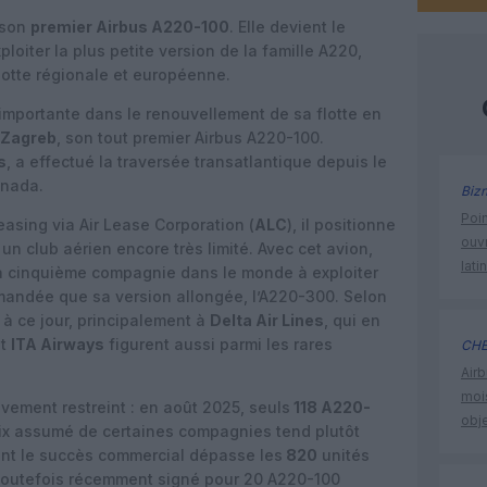
 son
premier Airbus A220-100
. Elle devient le
loiter la plus petite version de la famille A220,
otte régionale et européenne.
 importante dans le renouvellement de sa flotte en
Zagreb
, son tout premier Airbus A220-100.
s
, a effectué la traversée transatlantique depuis le
anada.
Biz
Poin
easing via Air Lease Corporation (
ALC
), il positionne
ouvr
n club aérien encore très limité. Avec cet avion,
lati
la cinquième compagnie dans le monde à exploiter
mandée que sa version allongée, l’A220-300. Selon
 à ce jour, principalement à
Delta Air Lines
, qui en
t
ITA Airways
figurent aussi parmi les rares
CHE
Airb
moi
vement restreint : en août 2025, seuls
118 A220-
obje
x assumé de certaines compagnies tend plutôt
dont le succès commercial dépasse les
820
unités
toutefois récemment signé pour 20 A220-100