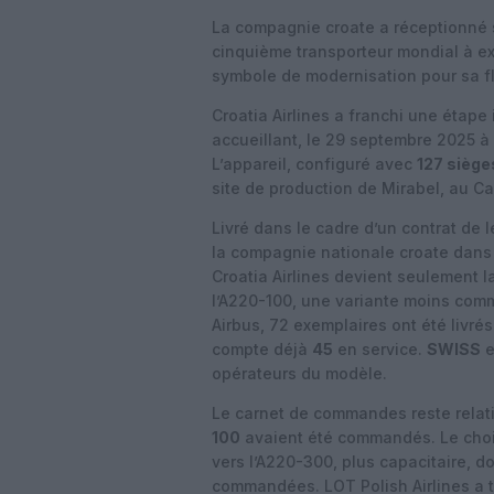
La compagnie croate a réceptionné
cinquième transporteur mondial à exp
symbole de modernisation pour sa fl
Croatia Airlines a franchi une étape
accueillant, le 29 septembre 2025 à
L’appareil, configuré avec
127 siège
site de production de Mirabel, au C
Livré dans le cadre d’un contrat de l
la compagnie nationale croate dans u
Croatia Airlines devient seulement 
l’A220-100, une variante moins com
Airbus, 72 exemplaires ont été livrés
compte déjà
45
en service.
SWISS
e
opérateurs du modèle.
Le carnet de commandes reste relati
100
avaient été commandés. Le choi
vers l’A220-300, plus capacitaire, 
commandées. LOT Polish Airlines a 