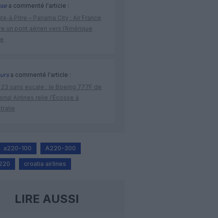
sse
a commenté l'article :
te‑à‑Pitre – Panama City : Air France
e un pont aérien vers l’Amérique
ne
urs
a commenté l'article :
 23 sans escale : le Boeing 777F de
onal Airlines relie l’Écosse à
stralie
a220-100
A220-300
A220
croatia airlines
LIRE AUSSI