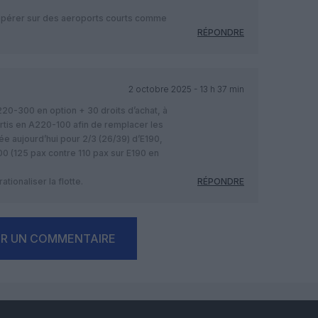
r opérer sur des aeroports courts comme
RÉPONDRE
2 octobre 2025 - 13 h 37 min
20-300 en option + 30 droits d’achat, à
ertis en A220-100 afin de remplacer les
e aujourd’hui pour 2/3 (26/39) d’E190,
00 (125 pax contre 110 pax sur E190 en
tionaliser la flotte.
RÉPONDRE
ER UN COMMENTAIRE