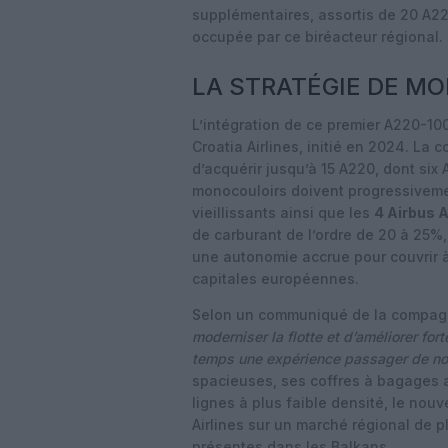
supplémentaires, assortis de 20 A22
occupée par ce biréacteur régional.
LA STRATÉGIE DE M
L’intégration de ce premier A220-100
Croatia Airlines, initié en 2024. La
d’acquérir jusqu’à 15 A220, dont si
monocouloirs doivent progressiveme
vieillissants ainsi que les
4 Airbus 
de carburant de l’ordre de 20 à 25%
une autonomie accrue pour couvrir à l
capitales européennes.
Selon un communiqué de la compag
moderniser la flotte et d’améliorer for
temps une expérience passager de nou
spacieuses, ses coffres à bagages a
lignes à plus faible densité, le nouv
Airlines sur un marché régional de 
présentes dans les Balkans.