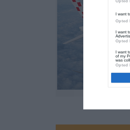
Opted 
I want t
Opted 
I want 
Advertis
Opted 
I want t
of my P
was col
Opted 