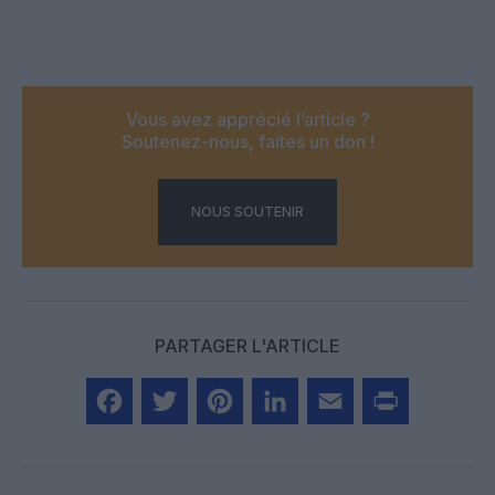
Vous avez apprécié l’article ?
Soutenez-nous, faites un don !
NOUS SOUTENIR
PARTAGER L'ARTICLE
Facebook
Twitter
Pinterest
LinkedIn
Email
Print