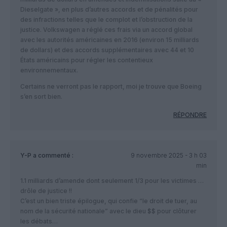
Dieselgate », en plus d’autres accords et de pénalités pour
des infractions telles que le complot et l’obstruction de la
justice. Volkswagen a réglé ces frais via un accord global
avec les autorités américaines en 2016 (environ 15 milliards
de dollars) et des accords supplémentaires avec 44 et 10
États américains pour régler les contentieux
environnementaux.
Certains ne verront pas le rapport, moi je trouve que Boeing
s’en sort bien.
RÉPONDRE
Y-P
a commenté :
9 novembre 2025 - 3 h 03
min
1.1 milliards d’amende dont seulement 1/3 pour les victimes …
drôle de justice !!
C’est un bien triste épilogue, qui confie “le droit de tuer, au
nom de la sécurité nationale” avec le dieu $$ pour clôturer
les débats…