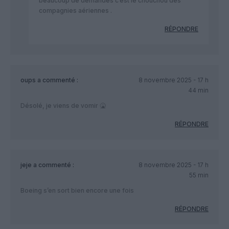
beaucoup de demandes c’est le chouchou des
compagnies aériennes .
RÉPONDRE
oups
a commenté :
8 novembre 2025 - 17 h
44 min
Désolé, je viens de vomir 🤮
RÉPONDRE
jeje
a commenté :
8 novembre 2025 - 17 h
55 min
Boeing s’en sort bien encore une fois
RÉPONDRE