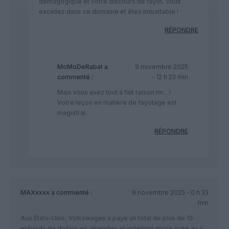
démagogique et votre discours de fayot. Vous
excellez dans ce domaine et êtes imbattable !
RÉPONDRE
MoMoDeRabat
a
9 novembre 2025
commenté :
- 12 h 23 min
Mais vous avez tout à fait raison mr…!
Votre leçon en matière de fayotage est
magistral.
RÉPONDRE
MAXxxxx
a commenté :
9 novembre 2025 - 0 h 33
min
Aux États-Unis, Volkswagen a payé un total de plus de 15
milliards de dollars en amendes et indemnisations suite au «