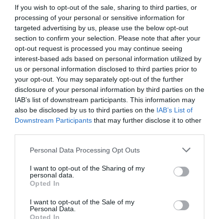
If you wish to opt-out of the sale, sharing to third parties, or
processing of your personal or sensitive information for
targeted advertising by us, please use the below opt-out
section to confirm your selection. Please note that after your
MEA
a commenté :
8 novembre 2025 - 19 h
52 min
opt-out request is processed you may continue seeing
interest-based ads based on personal information utilized by
C’est honteux envers 346 familles (environ) 346 personnes
us or personal information disclosed to third parties prior to
qui ont mouru à cause de l’argent. Le dreamliner est le seul
your opt-out. You may separately opt-out of the further
avion encore buvable chez boeing.
disclosure of your personal information by third parties on the
IAB’s list of downstream participants. This information may
RÉPONDRE
also be disclosed by us to third parties on the
IAB’s List of
Downstream Participants
that may further disclose it to other
third parties.
Manfou
a commenté :
8 novembre 2025 - 20 h
57 min
Personal Data Processing Opt Outs
Honte à bing bing 👎👎👎
I want to opt-out of the Sharing of my
personal data.
RÉPONDRE
Opted In
I want to opt-out of the Sale of my
Personal Data.
Opted In