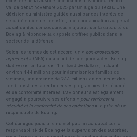
ministère de la Justice américain et l’avionneur en mai,
validé début novembre 2025 par un juge du Texas. Une
décision du ministère guidée aussi par des intérêts de
sécurité nationale : en effet, une condamnation au pénal
aurait eu des conséquences majeures sur la capacité de
Boeing à répondre aux appels d’offres publics dans le
secteur de la défense.​
Selon les termes de cet accord, un «
non-prosecution
agreement
» (NPA) ou accord de non-poursuites, Boeing
doit verser un total de 1,1 milliard de dollars, incluant
environ 444 millions pour indemniser les familles de
victimes, une amende de 244 millions de dollars et des
fonds destinés à renforcer ses programmes de sécurité
et de conformité internes. L’avionneur s’est également
engagé à poursuivre ses efforts «
pour renforcer la
sécurité et la conformité de ses opérations
», a précisé un
responsable de Boeing.​
Cet épilogue judiciaire ne met pas fin au débat sur la
responsabilité de Boeing et la supervision des autorités,
mais il marque un tournant dans la gestion des suites des