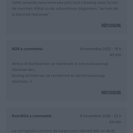
Cette amende sera reversée plus tard a Boeing sous forme
de marchés d’état ou de subventions déguisées “au nom de
la Sécurité Nationale”…
RÉPONDRE
NDR
a commenté :
9 novembre 2025 - 16 h
43 min
Airbus et Bombardier se marièrent et ont eu beaucoup
d’emmerdes ;
Boeing et Embraer se remariront et auront beaucoup
d’enfants 🎉
RÉPONDRE
Rom1824
a commenté :
9 novembre 2025 - 22 h
44 min
La corruption a encore de beaux jours devant elle on dirait.