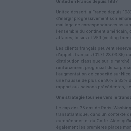
United en France depuis 1987
United dessert la France depuis 1987
d’élargir progressivement son emprei
maillage de correspondances assuré
l’ensemble du continent américain, 
affaires, loisirs et VFR (visiting frie
Les clients français peuvent réserver 
d’appels français (01.71.23.03.35) 
distribution classique sur le marché
renforcement progressif de sa présen
l’augmentation de capacité sur Nice
une hausse de plus de 30% à 33% des
rapport aux saisons précédentes, s
Une stratégie tournée vers le trans
Le cap des 35 ans de Paris–Washingto
transatlantique, dans un contexte d
européennes et du Golfe. Alors qu’Am
également les premières places mon