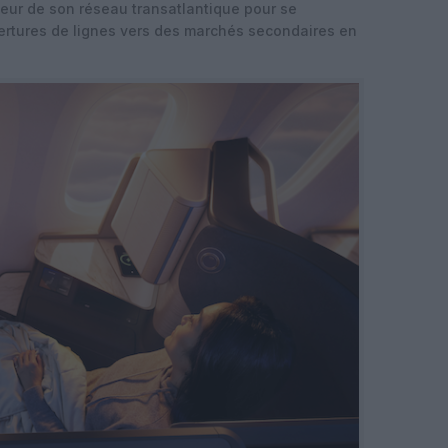
deur de son réseau transatlantique pour se
ertures de lignes vers des marchés secondaires en