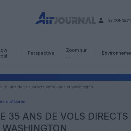
SE CONNEC
Low
Zoom sur
Perspective
Environneme
cost
…
Edito
En chiffres
Avis d’expert
e 35 ans de vols directs entre Paris et Washington
AJ Académie
s d’affaires
Vidéo
E 35 ANS DE VOLS DIRECTS
T WASHINGTON