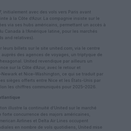
, initialement avec des vols vers Paris avant
nte à la Côte d’Azur. La compagnie insiste sur le
es via ses hubs américains, permettant un accès à
du Canada à l’Amérique latine, pour les marchés
nds and relatives).
leurs billets sur le site united.com, via le centre
ou auprès des agences de voyages, un triptyque de
 hexagonal. United revendique par ailleurs un
ce sur la Côte d’Azur, avec le retour et
–Newark et Nice–Washington, ce qui se traduit par
 sièges offerts entre Nice et les États-Unis par
elon les chiffres communiqués pour 2025–2026.
atlantique
n illustre la continuité d’United sur le marché
e forte concurrence des majors américaines,
erican Airlines et Delta Air Lines occupent
diales en nombre de vols quotidiens, United mise