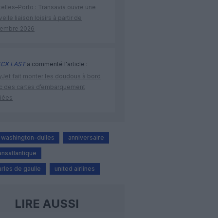
elles–Porto : Transavia ouvre une
elle liaison loisirs à partir de
embre 2026
CK LAST
a commenté l'article :
yJet fait monter les doudous à bord
c des cartes d’embarquement
iées
 washington-dulles
anniversaire
ransatlantique
rles de gaulle
united airlines
LIRE AUSSI