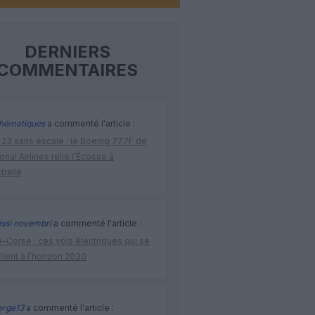
DERNIERS
COMMENTAIRES
hématiques
a commenté l'article :
 23 sans escale : le Boeing 777F de
onal Airlines relie l’Écosse à
stralie
issi novembri
a commenté l'article :
–Corse : ces vols électriques qui se
ilent à l’horizon 2030
rge13
a commenté l'article :