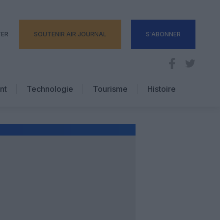
TER
SOUTENIR AIR JOURNAL
S'ABONNER
nt
Technologie
Tourisme
Histoire
Pratique
Hôtellerie
Voyages d’affaires