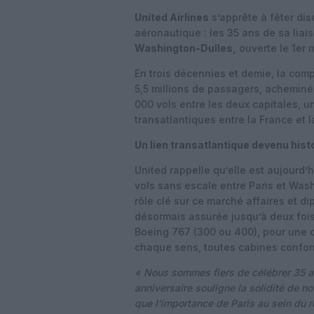
United Airlines
s’apprête à fêter dis
aéronautique : les 35 ans de sa lia
Washington-Dulles,
ouverte le 1er m
En trois décennies et demie, la com
5,5 millions de passagers, acheminé
000 vols entre les deux capitales, u
transatlantiques entre la France et 
Un lien transatlantique devenu hist
United rappelle qu’elle est aujourd
vols sans escale entre Paris et Wash
rôle clé sur ce marché affaires et d
désormais assurée jusqu’à deux fois
Boeing 767 (300 ou 400), pour une 
chaque sens, toutes cabines confo
« Nous sommes fiers de célébrer 35 an
anniversaire souligne la solidité de n
que l’importance de Paris au sein du 