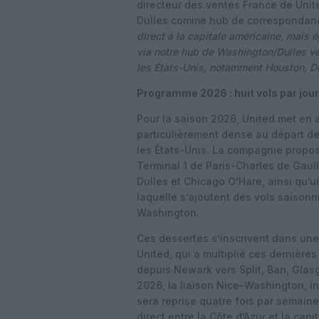
directeur des ventes France de United
Dulles comme hub de correspondan
direct à la capitale américaine, mais 
via notre hub de Washington/Dulles ve
les États-Unis, notamment Houston, De
Programme 2026 : huit vols par jour
Pour la saison 2026, United met en
particulièrement dense au départ de 
les États-Unis. La compagnie propos
Terminal 1 de Paris-Charles de Gau
Dulles et Chicago O’Hare, ainsi qu’
laquelle s’ajoutent des vols saisonn
Washington.
Ces dessertes s’inscrivent dans une
United, qui a multiplié ces dernière
depuis Newark vers Split, Bari, Gla
2026, la liaison Nice–Washington, 
sera reprise quatre fois par semaine,
direct entre la Côte d’Azur et la capi