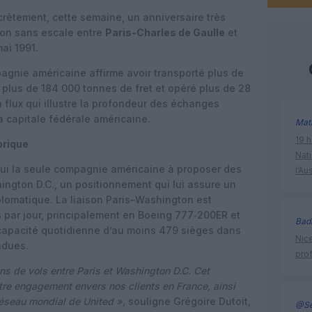
crètement, cette semaine, un anniversaire très
ison sans escale entre
Paris-Charles de Gaulle
et
ai 1991.
pagnie américaine affirme avoir transporté plus de
 plus de 184 000 tonnes de fret et opéré plus de 28
n flux qui illustre la profondeur des échanges
la capitale fédérale américaine.
Mat
19 h
orique
Nati
’hui la seule compagnie américaine à proposer des
l’Au
ington D.C., un positionnement qui lui assure un
iplomatique. La liaison Paris–Washington est
 par jour, principalement en Boeing 777‑200ER et
Bad
capacité quotidienne d’au moins 479 sièges dans
Nice
ndues.
prof
s de vols entre Paris et Washington D.C. Cet
otre engagement envers nos clients en France, ainsi
réseau mondial de United »,
souligne Grégoire Dutoit,
@Se