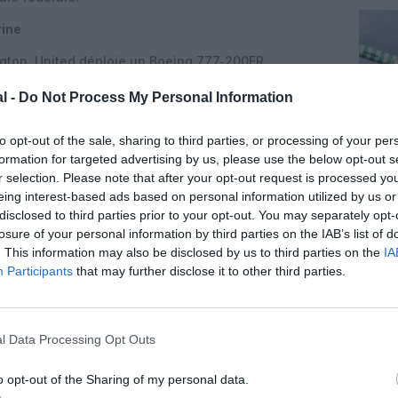
rine
ngton, United déploie un Boeing 777‑200ER
ris en classe affaires
, toutes avec accès direct à
l -
Do Not Process My Personal Information
lus, 46 sièges United Economy Plus et 156 sièges en
nce saisonnière est assurée en Boeing 767‑300 (30
 Economy Plus et 117 Economy) ou en Boeing
to opt-out of the sale, sharing to third parties, or processing of your per
ium Plus, 48 Economy Plus et 125 Economy).
formation for targeted advertising by us, please use the below opt-out s
r selection. Please note that after your opt-out request is processed y
tée comme un produit orienté vers le repos, avec
eing interest-based ads based on personal information utilized by us or
arure de lit Saks Fifth Avenue, trousses de confort
disclosed to third parties prior to your opt-out. You may separately opt-
n améliorée sur les vols long-courriers. La
losure of your personal information by third parties on the IAB’s list of
itionne en premium economy avec un siège plus
. This information may also be disclosed by us to third parties on the
IA
jambes et les épaules, une inclinaison supérieure à
Participants
that may further disclose it to other third parties.
 qu’une trousse de confort, couverture Saks Fifth
gers bénéficient d’un pas plus généreux et d’une
l Data Processing Opt Outs
Economy, facilitant le débarquement, cette
ensemble des vols transatlantiques. En Economy,
o opt-out of the Sharing of my personal data.