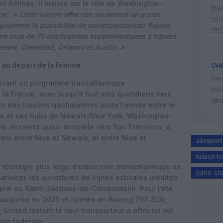
 Airlines. Il insiste sur le rôle de Washington-
Brux
ce :
« Cette liaison offre non seulement un accès
nouv
également la possibilité de correspondances fluides
déc
rs plus de 75 destinations supplémentaires à travers
nver, Cleveland, Orlando et Austin. »
 au départ de la France
CHE
Eas
 avant un programme transatlantique
ave
la France, avec jusqu’à huit vols quotidiens vers
déd
e des liaisons quotidiennes toute l’année entre le
lle et ses hubs de Newark/New York, Washington-
une desserte quasi annuelle vers San Francisco, à
iers entre Nice et Newark, et entre Nice et
aéroport
liaison t
 stratégie plus large d’expansion transatlantique de
paris-cha
s années les ouvertures de lignes estivales inédites
sgow ou Saint-Jacques-de-Compostelle. Pour l’été
inaugurée en 2025 et opérée en Boeing 767‑300,
 United restant le seul transporteur à offrir un vol
tale fédérale.