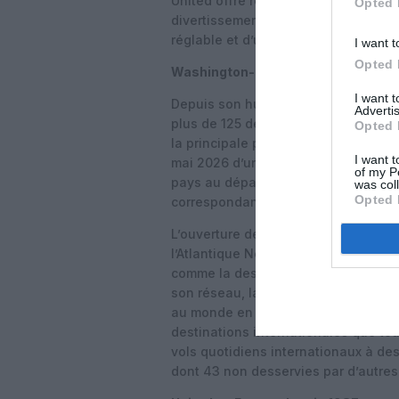
United offre repas, boissons non alco
Opted 
divertissement à la demande, la plu
réglable et d’un écran individuel.
I want t
Opted 
Washington-Dulles, porte d’entrée
I want 
Depuis son hub de Washington-Dulle
Advertis
plus de 125 destinations aux États-U
Opted 
la principale porte d’entrée internat
I want t
mai 2026 d’une liaison vers Reykjavi
of my P
pays au départ de Dulles, renforçant
was col
Opted 
correspondance depuis Paris ou Nic
L’ouverture de Reykjavik s’inscrit d
l’Atlantique Nord, qui comprend égale
comme la desserte Chicago–Reykjavik
son réseau, la compagnie met en av
au monde en sièges‑kilomètres offert
destinations internationales que to
vols quotidiens internationaux à des
dont 43 non desservies par d’autres