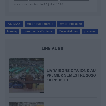
vols commerciaux le 23 juillet 2026
737 MAX
Amérique centrale
Amérique latine
boeing
commande d'avions
Copa Airlines
panama
LIRE AUSSI
LIVRAISONS D’AVIONS AU
PREMIER SEMESTRE 2026
: AIRBUS ET...