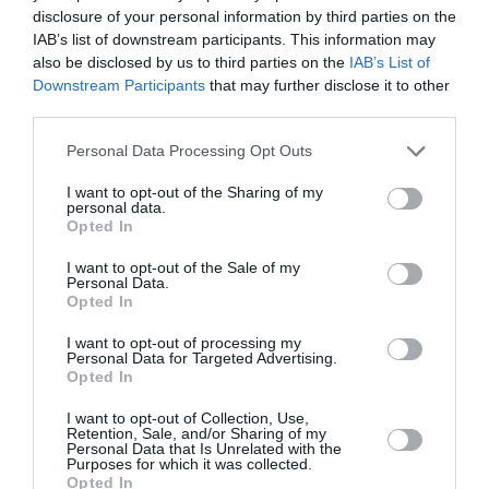
disclosure of your personal information by third parties on the
IAB’s list of downstream participants. This information may
also be disclosed by us to third parties on the
IAB’s List of
youpitof
a commenté :
29 avril 2026 - 13
Downstream Participants
that may further disclose it to other
h 35 min
third parties.
par pitié arrêtez de répondre aux trolls qui
pourrissent ce site, ils sont
Personal Data Processing Opt Outs
malheureusement a la manœuvre dans
I want to opt-out of the Sharing of my
100% des news sur A ou B et répètent
personal data.
depuis plusieurs années les mêmes
Opted In
idioties. Entre le troll de rabat qui adule
Boeing et le check truck qui insulte tout le
I want to opt-out of the Sale of my
monde ce site est pollué
Personal Data.
Opted In
systématiquement. Quand sera-t-il enfin
possible de bloquer ces nuisibles ?
I want to opt-out of processing my
Personal Data for Targeted Advertising.
RÉPONDRE
Opted In
I want to opt-out of Collection, Use,
Retention, Sale, and/or Sharing of my
Personal Data that Is Unrelated with the
Tilo
a commenté :
29 avril 2026 - 22 h 42
Purposes for which it was collected.
Opted In
min