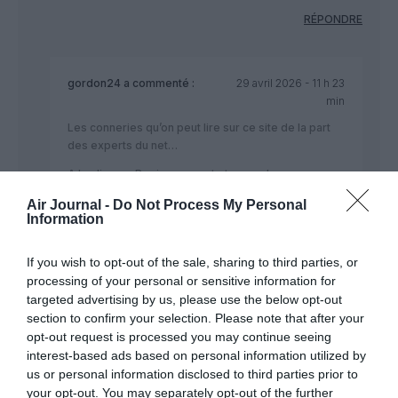
RÉPONDRE
gordon24
a commenté :
29 avril 2026 - 11 h 23
min
Les conneries qu’on peut lire sur ce site de la part
des experts du net…
A les lire, un Boeing ne peut etre vendu que parce
que la compagnie cliente a un flingue sur la tempe.
Air Journal -
Do Not Process My Personal
Sinon, bien sur qu’ils auraient choisi un Airbus.
Information
Comment pourrait il en etre autrement, n’est ce pas?
Copa Airlines est un client de Boeing pour le 737
If you wish to opt-out of the sale, sharing to third parties, or
depuis des décennies. La compagnie ambitionne de
processing of your personal or sensitive information for
se developper donc il est plus que normal qu’elle se
targeted advertising by us, please use the below opt-out
tourne vers son fournisseur historique. Tout comme
section to confirm your selection. Please note that after your
tout le monde trouverait normal que Iberia ou
opt-out request is processed you may continue seeing
Jetblue achète des Airbus A320 supplémentaires
interest-based ads based on personal information utilized by
plutôt que des Boeing 737.
us or personal information disclosed to third parties prior to
your opt-out. You may separately opt-out of the further
RÉPONDRE