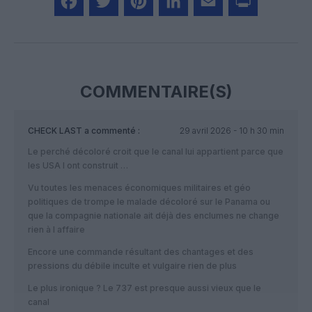
Facebook
Twitter
Pinterest
LinkedIn
Email
Print
COMMENTAIRE(S)
CHECK LAST
a commenté :
29 avril 2026 - 10 h 30 min
Le perché décoloré croit que le canal lui appartient parce que
les USA l ont construit …
Vu toutes les menaces économiques militaires et géo
politiques de trompe le malade décoloré sur le Panama ou
que la compagnie nationale ait déjà des enclumes ne change
rien à l affaire
Encore une commande résultant des chantages et des
pressions du débile inculte et vulgaire rien de plus
Le plus ironique ? Le 737 est presque aussi vieux que le
canal