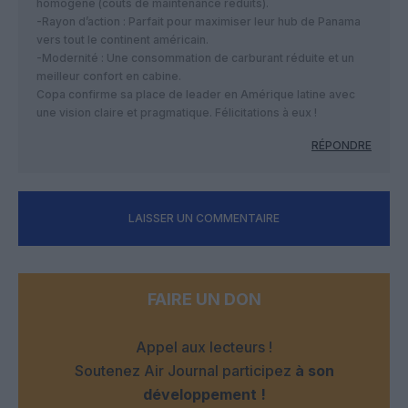
homogène (coûts de maintenance réduits).
​-Rayon d’action : Parfait pour maximiser leur hub de Panama
vers tout le continent américain.
​-Modernité : Une consommation de carburant réduite et un
meilleur confort en cabine.
​Copa confirme sa place de leader en Amérique latine avec
une vision claire et pragmatique. Félicitations à eux !
RÉPONDRE
LAISSER UN COMMENTAIRE
FAIRE UN DON
Appel aux lecteurs !
Soutenez Air Journal participez
à son
développement !