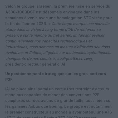
Selon le groupe israélien, la première mise en service du
A330‑300BDSF
est désormais envisagée dans les
semaines à venir, avec une homologation STC visée pour
la fin de l’année 2026.
« Cette étape marque une nouvelle
étape dans la vision à long terme d’IAI de renforcer sa
présence sur le marché du fret aérien. En faisant évoluer
continuellement nos capacités technologiques et
industrielles, nous sommes en mesure d’offrir des solutions
évolutives et fiables, alignées sur les besoins opérationnels
changeants de nos clients »,
souligne
Boaz Levy
,
président‑directeur général d’IAI
Un positionnement stratégique sur les gros-porteurs
P2F
IAI
se place ainsi parmi un cercle très restreint d’acteurs
mondiaux capables de mener des conversions P2F
complexes sur des avions de grande taille, aussi bien sur
les gammes Airbus que Boeing. Le groupe est notamment
le premier constructeur au monde à avoir obtenu une ATS
(STC) de conversion Boeing 777‑300ER passager →