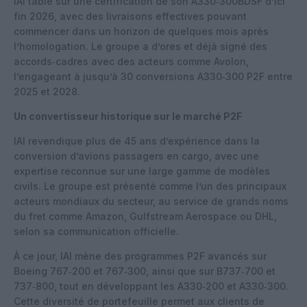
IAI table sur une certification de son A330‑300BDSF d’ici
fin 2026, avec des livraisons effectives pouvant
commencer dans un horizon de quelques mois après
l’homologation. Le groupe a d’ores et déjà signé des
accords‑cadres avec des acteurs comme Avolon,
l’engageant à jusqu’à 30 conversions A330‑300 P2F entre
2025 et 2028.
Un convertisseur historique sur le marché P2F
IAI revendique plus de 45 ans d’expérience dans la
conversion d’avions passagers en cargo, avec une
expertise reconnue sur une large gamme de modèles
civils. Le groupe est présenté comme l’un des principaux
acteurs mondiaux du secteur, au service de grands noms
du fret comme Amazon, Gulfstream Aerospace ou DHL,
selon sa communication officielle.
À ce jour, IAI mène des programmes P2F avancés sur
Boeing 767‑200 et 767‑300, ainsi que sur B737‑700 et
737‑800, tout en développant les A330‑200 et A330‑300.
Cette diversité de portefeuille permet aux clients de