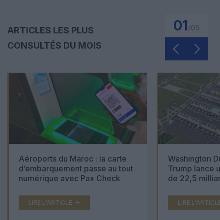
01
/
05
ARTICLES LES PLUS
CONSULTÉS DU MOIS
Aéroports du Maroc : la carte
Washington Du
d’embarquement passe au tout
Trump lance u
numérique avec Pax Check
de 22,5 millia
LIRE L'ARTICLE
LIRE L'ARTICL