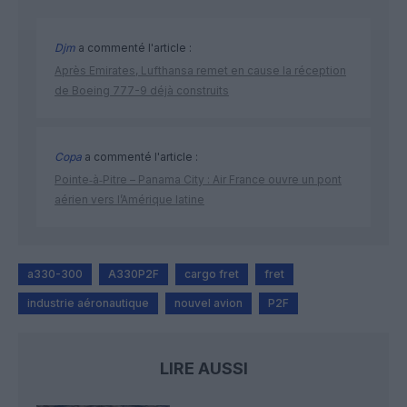
Djm
a commenté l'article :
Après Emirates, Lufthansa remet en cause la réception
de Boeing 777-9 déjà construits
Copa
a commenté l'article :
Pointe‑à‑Pitre – Panama City : Air France ouvre un pont
aérien vers l’Amérique latine
a330-300
A330P2F
cargo fret
fret
industrie aéronautique
nouvel avion
P2F
LIRE AUSSI