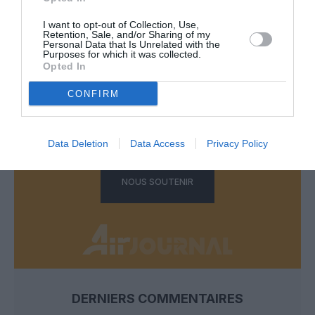
I want to opt-out of Collection, Use,
Retention, Sale, and/or Sharing of my
Personal Data that Is Unrelated with the
Purposes for which it was collected.
FAIRE UN DON
Opted In
Appel aux lecteurs !
CONFIRM
Soutenez Air Journal participez
à son
développement !
Data Deletion
Data Access
Privacy Policy
NOUS SOUTENIR
DERNIERS COMMENTAIRES