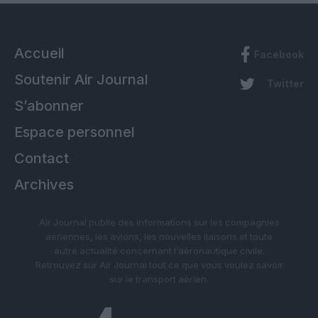
Accueil
Facebook
Soutenir Air Journal
Twitter
S’abonner
Espace personnel
Contact
Archives
Air Journal publie des informations sur les compagnies
aériennes, les avions, les nouvelles liaisons et toute
autre actualité concernant l’aéronautique civile.
Retrouvez sur Air Journal tout ce que vous voulez savoir
sur le transport aérien.