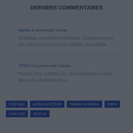
DERNIERS COMMENTAIRES
Manfou
a commenté l'article :
Pyramides, croisières et mer Rouge : l’Égypte mise sur
une saison record malgré le contexte géopolitique
TFFRYYZ
a commenté l'article :
Pointe‑à‑Pitre – Panama City : Air France ouvre un pont
aérien vers l’Amérique latine
A321neo
Airbus A321XLR
famille A320neo
flotte
Low cost
wizz air