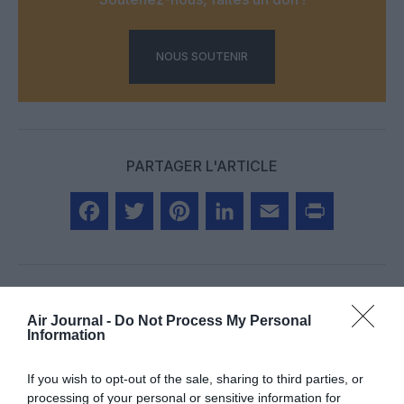
NOUS SOUTENIR
PARTAGER L'ARTICLE
Facebook
Twitter
Pinterest
LinkedIn
Email
Print
Air Journal -
Do Not Process My Personal
COMMENTAIRE(S)
Information
If you wish to opt-out of the sale, sharing to third parties, or
grosjako
a commenté :
14 mai 2026 - 12 h 47 min
processing of your personal or sensitive information for