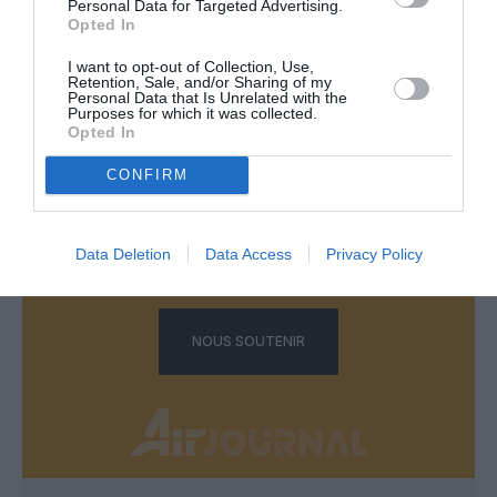
Personal Data for Targeted Advertising.
Opted In
LAISSER UN COMMENTAIRE
I want to opt-out of Collection, Use,
Retention, Sale, and/or Sharing of my
Personal Data that Is Unrelated with the
Purposes for which it was collected.
Opted In
FAIRE UN DON
CONFIRM
Appel aux lecteurs !
Soutenez Air Journal participez
à son
Data Deletion
Data Access
Privacy Policy
développement !
NOUS SOUTENIR