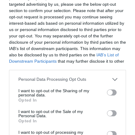
Sur 200 , combien sont stockés à cause des problèmes des
targeted advertising by us, please use the below opt-out
reavteirs PW 1100??
section to confirm your selection. Please note that after your
opt-out request is processed you may continue seeing
RÉPONDRE
interest-based ads based on personal information utilized by
us or personal information disclosed to third parties prior to
your opt-out. You may separately opt-out of the further
Vincent
a commenté :
14 mai 2026 - 14 h 47 min
disclosure of your personal information by third parties on the
IAB’s list of downstream participants. This information may
J’espère qu’elle a plus de toilettes que sur les a321xlr d’Iberia
also be disclosed by us to third parties on the
IAB’s List of
car c’est une vrai cata!
Downstream Participants
that may further disclose it to other
third parties.
RÉPONDRE
Personal Data Processing Opt Outs
I want to opt-out of the Sharing of my
Pierre
a commenté :
14 mai 2026 - 16 h 54 min
personal data.
Opted In
A voir comment Wizz air passera le cap de l’augmentation
des prix carburants de la guerre d’Iran….
I want to opt-out of the Sale of my
Le modele reste fragile …
Personal Data.
Opted In
RÉPONDRE
I want to opt-out of processing my