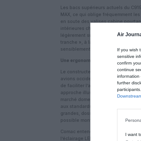
Les bacs supérieurs actuels du C91
MAX, ce qui oblige fréquemment les
en soute des valises cabine pourtant
intérieures chinoises à forte densité
Air Journa
légèrement supérieure du fuselage p
tranche », à la manière d’un rayonna
sensiblement la capacité sans alour
If you wish 
sensitive in
Une ergonomie adaptée au marché 
confirm you
continue se
Le constructeur souhaite toutefois 
information 
avions occidentaux, afin de les adap
further disc
de faciliter l’accès aux commandes i
participants
approche illustre la volonté de Co
Downstream 
marché domestique, tout en cherchan
aux standards internationaux.
D’autr
grandes, dossiers de sièges plus é
possible montée en gamme des équi
Persona
Comac entend conserver certains at
I want t
l’éclairage LED d’ambiance permett