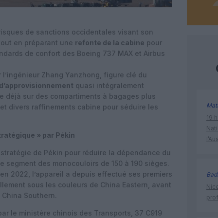
 risques de sanctions occidentales visant son
 tout en préparant une
refonte de la cabine
pour
ndards de confort des Boeing 737 MAX et Airbus
 l’ingénieur Zhang Yanzhong, figure clé du
 d’approvisionnement
quasi intégralement
e déjà sur des compartiments à bagages plus
Mat
et divers raffinements cabine pour séduire les
19 h
Nati
ratégique » par Pékin
l’Au
a stratégie de Pékin pour réduire la dépendance du
le segment des monocouloirs de 150 à 190 sièges.
se en 2022, l’appareil a depuis effectué ses premiers
Bad
llement sous les couleurs de China Eastern, avant
Nice
et China Southern.
prof
 le ministère chinois des Transports, 37 C919