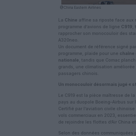
@China Eastern Airlines
La
Chine
affine sa riposte face aux
programme d’avions de ligne
C919
,
rapprocher son monocouloir des sta
A320neo.
Un document de référence signé par
programme, plaide pour une
chaîne
nationale
, tandis que Comac planch
grands, une climatisation améliorée 
passagers chinois.
Un monocouloir désormais jugé « st
Le C919 est la pièce maîtresse de l
pays au duopole Boeing–Airbus sur 
Certifié par l’aviation civile chinoi
vols commerciaux en 2023, essentie
de rejoindre les flottes d’Air China 
Selon des données communiquées par