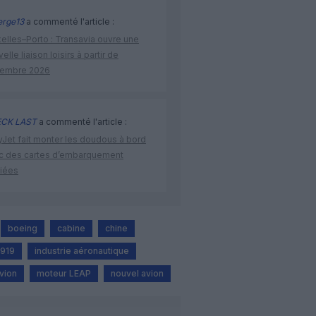
rge13
a commenté l'article :
elles–Porto : Transavia ouvre une
elle liaison loisirs à partir de
embre 2026
CK LAST
a commenté l'article :
yJet fait monter les doudous à bord
c des cartes d’embarquement
iées
boeing
cabine
chine
919
industrie aéronautique
vion
moteur LEAP
nouvel avion