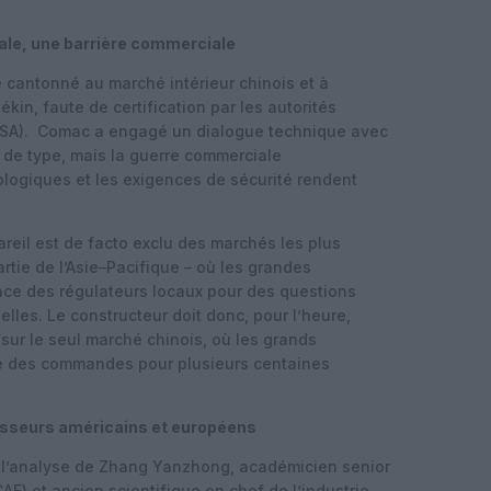
tale, une barrière commerciale
e cantonné au marché intérieur chinois et à
ékin, faute de certification par les autorités
SA).
Comac a engagé un dialogue technique avec
 de type, mais la guerre commerciale
ologiques et les exigences de sécurité rendent
areil est de facto exclu des marchés les plus
artie de l’Asie–Pacifique – où les grandes
ce des régulateurs locaux pour des questions
elles.
Le constructeur doit donc, pour l’heure,
 sur le seul marché chinois, où les grands
sé des commandes pour plusieurs centaines
isseurs américains et européens
t l’analyse de Zhang Yanzhong, académicien senior
AE) et ancien scientifique en chef de l’industrie