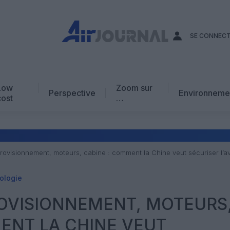
SE CONNEC
Low
Zoom sur
Perspective
Environneme
cost
…
Edito
En chiffres
Avis d’expert
rovisionnement, moteurs, cabine : comment la Chine veut sécuriser l’a
AJ Académie
ologie
Vidéo
ROVISIONNEMENT, MOTEURS
ENT LA CHINE VEUT