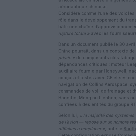
aéronautique chinoise.
Considéré comme l’une des voix les 
rôle dans le développement du transp
bâtir une chaîne d’approvisionnemen
rupture totale »
avec les fournisseur
Dans un document publié le 30 avril
Chine pourrait, dans un contexte de
privée »
de composants clés fabriqués
dépendances critiques : moteur Leap
auxiliaire fournie par Honeywell, n
conçus et testés avec GE et ses co
navigation de Collins Aerospace, sy
commandes de vol, de freinage et d
Hannifin, Moog ou Liebherr, sans oubl
confiées à des entités du groupe RT
Selon lui,
« la majorité des systèmes 
de l’avion — repose sur un nombre res
difficiles à remplacer »,
note le
South
Cette configuration expose Comac 