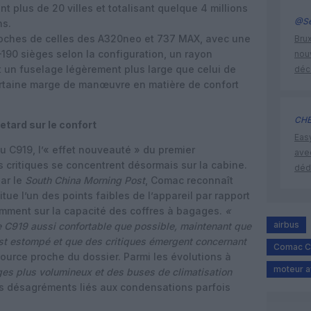
nt plus de 20 villes et totalisant quelque 4 millions
@Se
ns.
oches de celles des A320neo et 737 MAX, avec une
Brux
–190 sièges selon la configuration, un rayon
nouv
t un fuselage légèrement plus large que celui de
déc
certaine marge de manœuvre en matière de confort
CHE
etard sur le confort
Eas
du C919, l’« effet nouveauté » du premier
ave
s critiques se concentrent désormais sur la cabine.
déd
ar le
South China Morning Post
, Comac reconnaît
tue l’un des points faibles de l’appareil par rapport
mment sur la capacité des coffres à bagages.
«
airbus
e C919 aussi confortable que possible, maintenant que
’est estompé et que des critiques émergent concernant
Comac C
source proche du dossier. Parmi les évolutions à
moteur a
ges plus volumineux et des buses de climatisation
es désagréments liés aux condensations parfois