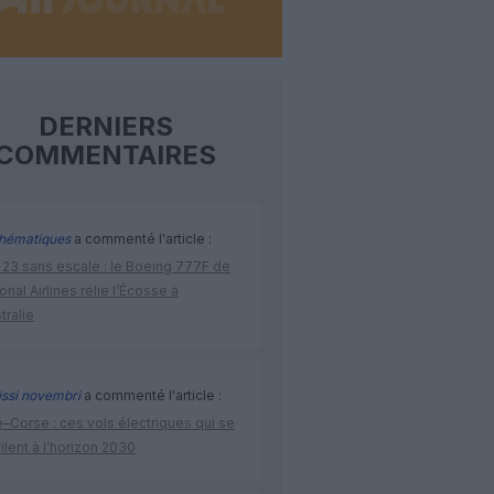
DERNIERS
COMMENTAIRES
hématiques
a commenté l'article :
 23 sans escale : le Boeing 777F de
onal Airlines relie l’Écosse à
stralie
issi novembri
a commenté l'article :
–Corse : ces vols électriques qui se
ilent à l’horizon 2030