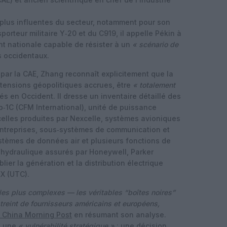
plus influentes du secteur, notamment pour son
orteur militaire Y‑20 et du C919, il appelle Pékin à
t nationale capable de résister à un
« scénario de
s occidentaux.
 par la CAE, Zhang reconnaît explicitement que la
 tensions géopolitiques accrues, être
« totalement
 en Occident. Il dresse un inventaire détaillé des
‑1C (CFM International), unité de puissance
acelles produites par Nexcelle, systèmes avioniques
entreprises, sous‑systèmes de communication et
stèmes de données air et plusieurs fonctions de
’hydraulique assurés par Honeywell, Parker
ier la génération et la distribution électrique
X (UTC).
les plus complexes — les véritables “boîtes noires”
treint de fournisseurs américains et européens,
 China Morning Post
en résumant son analyse.
à une
« vulnérabilité stratégique »
: une décision