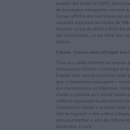
avaient été livrés fin 2025, desserva
de passagers transportés en trois a
Comac affiche des performances pr
capacité maximale de l’ordre de 168
d’action voisin de 4000 à 5500 km e
ses concurrents, ce qui offre une 
cabine.
Cabine : Comac veut rattraper son r
Trois ans après l’entrée en service 
monocouloir chinois s’estompe et le
D’après une source anonyme citée p
que
« l’expérience passagers »
consti
aux monocouloirs occidentaux, nota
Comac a compris qu’il devait rendre l
l’effet de nouveauté du jet national s
l’expérience cabine »
, indique cette 
l’étude figurent
« des coffres à baga
anti-gouttelettes »,
afin de réduire l
observées à bord.