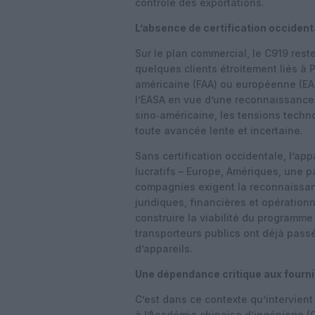
contrôle des exportations.
L’absence de certification occiden
Sur le plan commercial, le C919 rest
quelques clients étroitement liés à P
américaine (FAA) ou européenne (EA
l’EASA en vue d’une reconnaissance
sino‑américaine, les tensions techn
toute avancée lente et incertaine.
Sans certification occidentale, l’app
lucratifs – Europe, Amériques, une p
compagnies exigent la reconnaissan
juridiques, financières et opérationn
construire la viabilité du programme
transporteurs publics ont déjà pas
d’appareils.
Une dépendance critique aux fourn
C’est dans ce contexte qu’intervien
à l’Académie chinoise d’ingénierie (C