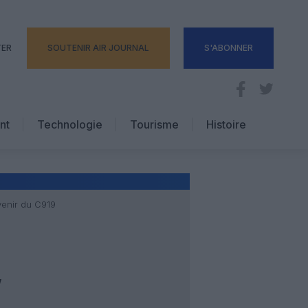
TER
SOUTENIR AIR JOURNAL
S'ABONNER
nt
Technologie
Tourisme
Histoire
Pratique
Hôtellerie
Voyages d’affaires
venir du C919
,