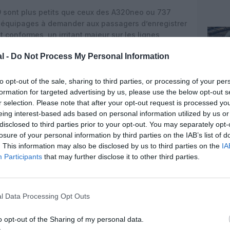
9 sont plus petits que ceux des A320neo ou 737
 équipages à demander aux passagers d’enregistrer
 conformes, un irritant majeur sur les lignes
.
Comac envisage de tirer parti de la largeur
l -
Do Not Process My Personal Information
our permettre un rangement des valises « sur la
ge de livres, plutôt qu’à plat, ce qui augmenterait
dir excessivement la structure.
to opt-out of the sale, sharing to third parties, or processing of your per
formation for targeted advertising by us, please use the below opt-out s
chinois
r selection. Please note that after your opt-out request is processed y
eing interest-based ads based on personal information utilized by us or
conserver des coffres placés plus bas que sur les
disclosed to third parties prior to your opt-out. You may separately opt-
ter à la taille moyenne de la clientèle chinoise et
losure of your personal information by third parties on the IAB’s list of
ndividuelles – liseuse, réglage de ventilation. Cette
. This information may also be disclosed by us to third parties on the
IA
mac de développer une ergonomie spécifique à son
Participants
that may further disclose it to other third parties.
t à offrir un niveau de confort perçu comparable
es améliorations sont évoquées : tablettes plus
pais et davantage ergonomiques, ainsi qu’une
pements de confort.
l Data Processing Opt Outs
outs déjà appréciés, comme les grands hublots,
o opt-out of the Sharing of my personal data.
ant des dégradés colorés, des espaces légèrement