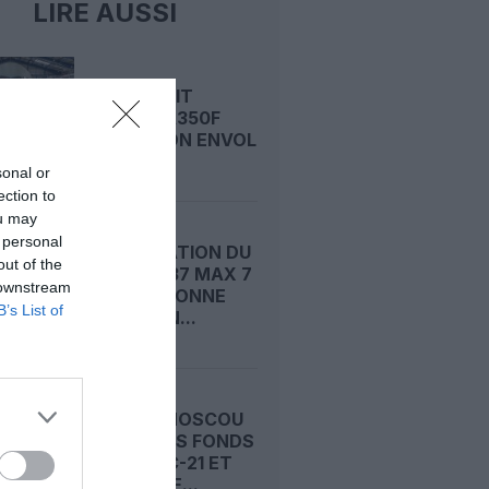
LIRE AUSSI
AIRBUS FAIT
VIBRER L’A350F
AVANT SON ENVOL
sonal or
ection to
ou may
 personal
CERTIFICATION DU
out of the
BOEING 737 MAX 7
 downstream
: LA FAA DONNE
B’s List of
ENFIN SON...
RUSSIE : MOSCOU
REMET DES FONDS
SUR LE MC-21 ET
POUSSE LE...