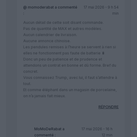
@ momoderabat
a commenté
17 mai 2026 - 9 h 54
:
min
Aucun détail de cette soit disant commande.
Pas de quantité de MAX et autres modèles.
Aucun calendrier de livraison.
Aucune annonce chinoise.
Les pendules remises à l’heure se servent à rien si
elles ne fonctionnent pas faute de batterie 🔋
Donc un peu de patience et de prudence et
attendons un contrat en bonne et dû forme. Bref du
concret.
Vous connaissez Trump, avec lui, il faut s’attendre à
tout.
Et comme éléphant dans un magasin de porcelaine,
on n’a jamais fait mieux.
RÉPONDRE
MoMoDeRabat
a
17 mai 2026 - 16 h
commenté :
12 min