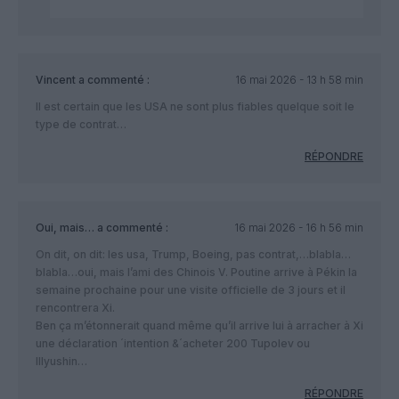
Vincent
a commenté :
16 mai 2026 - 13 h 58 min
Il est certain que les USA ne sont plus fiables quelque soit le
type de contrat…
RÉPONDRE
Oui, mais…
a commenté :
16 mai 2026 - 16 h 56 min
On dit, on dit: les usa, Trump, Boeing, pas contrat,…blabla…
blabla…oui, mais l’ami des Chinois V. Poutine arrive à Pékin la
semaine prochaine pour une visite officielle de 3 jours et il
rencontrera Xi.
Ben ça m’étonnerait quand même qu’il arrive lui à arracher à Xi
une déclaration ´intention &´acheter 200 Tupolev ou
Illyushin…
RÉPONDRE