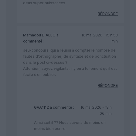
deux super puissances.
RÉPONDRE
Mamadou DIALLO
a
16 mai 2026 - 15 h 58
commenté :
min
Jeu-concours: qui a réussi à compter le nombre de
fautes d’orthographe, de syntaxe et de ponctuation
dans le post ci-dessus ?
Attention, soyez vigilants, il y en a tellement qu’il est
facile d’en oublier.
RÉPONDRE
GVA1112
a commenté :
16 mai 2026 - 18 h
06 min
Ainsi soit il ?? Nous savons de moins en
moins bien écrire.