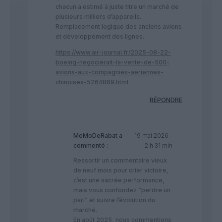
chacun a estimé à juste titre un marché de
plusieurs milliers d’appareils.
Remplacement logique des anciens avions
et développement des lignes.
https://www.air-journal.fr/2025-08-22-
boeing-negocierait-la-vente-de-500-
avions-aux-compagnies-aeriennes-
chinoises-5264869.html
RÉPONDRE
MoMoDeRabat
a
19 mai 2026 -
commenté :
2 h 31 min
Ressortir un commentaire vieux
de neuf mois pour crier victoire,
c’est une sacrée performance,
mais vous confondez “perdre un
pari” et suivre l’évolution du
marché.
En août 2025, nous commentions