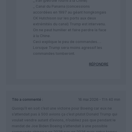
_ Iran (pétrole fourni à la Chine)
_ Canal du Panama (concessions
accordées en 1997 au géant hongkongais
CK Hutchison sur les ports aux deux
extrémités du canal) Trump est intervenu.
On ne peut humilier et faire perdre la face
à la Chine.
Ceci explique le peu de commandes….
Lorsque Trump sera moins agressif les
commandes tomberont.
RÉPONDRE
Tilo
a commenté :
16 mai 2026 - 11 h 40 min
Quoiqu’il en soit c’est une victoire pour Boeing car eux ne
s’attendait pas à 500 avions ça c’est plutot Donald Trump qui
voulait vendre autant d’avions, n’oubliez pas que pendant le
mandat de Joe Biden Boeing s’attendait à une possible
commande chinoise en 2028 pas en 2026 mais entre temps