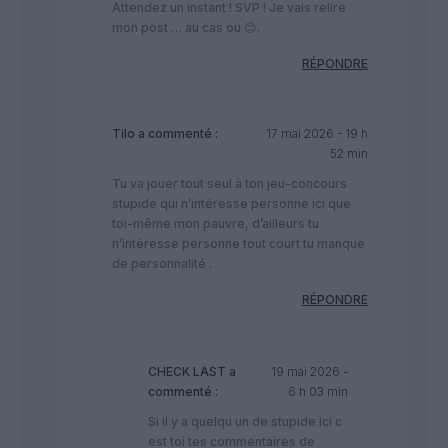
Attendez un instant ! SVP ! Je vais relire
mon post … au cas ou 😊.
RÉPONDRE
Tilo
a commenté :
17 mai 2026 - 19 h
52 min
Tu va jouer tout seul à ton jeu-concours
stupide qui n’intéresse personne ici que
toi-même mon pauvre, d’ailleurs tu
n’intéresse personne tout court tu manque
de personnalité .
RÉPONDRE
CHECK LAST
a
19 mai 2026 -
commenté :
6 h 03 min
Si il y a quelqu un de stupide ici c
est toi tes commentaires de