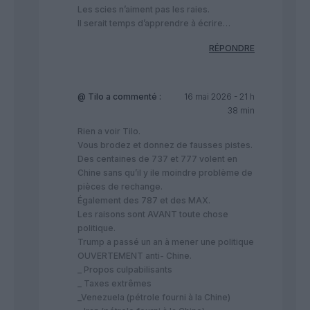
Les scies n’aiment pas les raies.
Il serait temps d’apprendre à écrire…
RÉPONDRE
@ Tilo
a commenté :
16 mai 2026 - 21 h
38 min
Rien a voir Tilo.
Vous brodez et donnez de fausses pistes.
Des centaines de 737 et 777 volent en
Chine sans qu’il y ile moindre problème de
pièces de rechange.
Également des 787 et des MAX.
Les raisons sont AVANT toute chose
politique.
Trump a passé un an à mener une politique
OUVERTEMENT anti- Chine.
_ Propos culpabilisants
_ Taxes extrêmes
_Venezuela (pétrole fourni à la Chine)