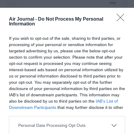
min
Tout à fait d’accord avec cette analyse très lucide.
C’est Trump qui a fait monter la sauce avec ses
Air Journal -
Do Not Process My Personal
Information
effets d’annonce habituels, mais pour Boeing,
obtenir 200 avions dès 2026 au lieu de 2028, c’est
une vraie victoire sur le calendrier.
If you wish to opt-out of the sale, sharing to third parties, or
​Tu as totalement raison de rappeler la différence de
processing of your personal or sensitive information for
traitement entre les deux constructeurs. Airbus joue
targeted advertising by us, please use the below opt-out
à domicile en Chine avec la FAL de Tianjin, ce qui en
section to confirm your selection. Please note that after your
fait un partenaire “local” et épargné par les
opt-out request is processed you may continue seeing
tensions. Boeing, à l’inverse, sert de thermomètre
interest-based ads based on personal information utilized by
diplomatique entre Washington et Pékin depuis des
us or personal information disclosed to third parties prior to
années.
your opt-out. You may separately opt-out of the further
​Le simple fait que la Chine valide ce premier lot de
disclosure of your personal information by third parties on the
200 appareils prouve qu’elle veut maintenir le
IAB’s list of downstream participants. This information may
dialogue économique et qu’elle a cruellement
also be disclosed by us to third parties on the
IAB’s List of
besoin de ces avions pour sa propre croissance,
Downstream Participants
that may further disclose it to other
malgré les postures politiques. C’est un retour au
third parties.
pragmatisme qui fait du bien à Boeing.
RÉPONDRE
Personal Data Processing Opt Outs