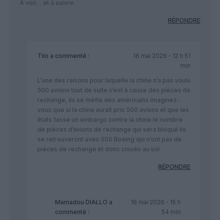
A voir… et à suivre.
RÉPONDRE
Tilo
a commenté :
16 mai 2026 - 12 h 51
min
L’une des raisons pour laquelle la chine n’a pas voulu
500 avions tout de suite c’est à cause des pièces de
rechange, ils se méfie des américains imaginez-
vous que si la chine aurait pris 500 avions et que les
états fasse un embargo contre la chine le nombre
de pièces d’avions de rechange qui sera bloqué ils
se retrouveront avec 500 Boeing qui n’ont pas de
pièces de rechange et donc cloués au sol.
RÉPONDRE
Mamadou DIALLO
a
16 mai 2026 - 15 h
commenté :
54 min