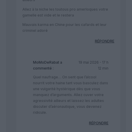
Allez à la niche les toutous pro amerloques votre
gamelle est vide et le restera
Mauvais karma en Chine pour les cafards et leur
criminel adoré
RÉPONDRE
MoMoDeRabat
a
19 mai 2026 - 17 h
commenté :
12 min
Quel naufrage… On sent que l’alcool
nourrit votre haine tant vous basculez dans
une vulgarité hystérique dès que vous
manquez d’arguments. Allez cuver votre
agressivité ailleurs et laissez les adultes
discuter d’aéronautique, vous devenez
ridicule.
RÉPONDRE