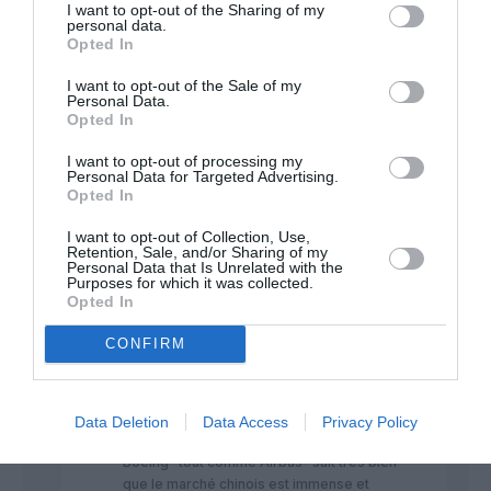
I want to opt-out of the Sharing of my
personal data.
Opted In
@ momoderabat
a
18 mai 2026 - 20 h
commenté :
33 min
I want to opt-out of the Sale of my
Vous retournez votre veste ou mythomane
Personal Data.
Opted In
?
Voici ce que vous avez écrit le 22 août
I want to opt-out of processing my
2025 :
Personal Data for Targeted Advertising.
Momoderabat :
Opted In
“Je parierais sur 300 737 et 200 787
véritable combo gagnant. Si la Chine
I want to opt-out of Collection, Use,
Retention, Sale, and/or Sharing of my
choisit Boeing c’est tout simplement parce
Personal Data that Is Unrelated with the
qu’ils sont les mieux adaptés à son
Purposes for which it was collected.
marché.”
Opted In
Les 500 avions étaient bel et bien une
CONFIRM
négo entamée Boeing-Chine sans rapport
avec Trump.
Certains ont perdu des neurones
depuis….et ont donc oublié…
Data Deletion
Data Access
Privacy Policy
Et vous avez perdu votre pari 🤣😂😅
Boeing -tout comme Airbus- sait très bien
que le marché chinois est immense et