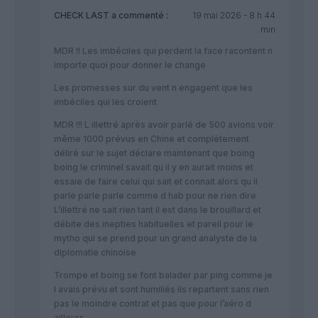
CHECK LAST
a commenté :
19 mai 2026 - 8 h 44
min
MDR !! Les imbéciles qui perdent la face racontent n
importe quoi pour donner le change
Les promesses sur du vent n engagent que les
imbéciles qui les croient
MDR !!! L illettré après avoir parlé de 500 avions voir
même 1000 prévus en Chine et complètement
déliré sur le sujet déclare maintenant que boing
boing le criminel savait qu il y en aurait moins et
essaie de faire celui qui sait et connait alors qu il
parle parle parle comme d hab pour ne rien dire
L’illettré ne sait rien tant il est dans le brouillard et
débite des inepties habituelles et pareil pour le
mytho qui se prend pour un grand analyste de la
diplomatie chinoise
Trompe et boing se font balader par ping comme je
l avais prévu et sont humiliés ils repartent sans rien
pas le moindre contrat et pas que pour l’aéro d
ailleurs