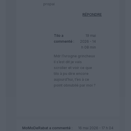
propai
RÉPONDRE
Tilo
a
19 mai
commenté :
2026 - 14
h 08 min
Mdr l’ivrogne grincheux
il s’est dit je vais
scroller et voir ce que
tilo à pu dire encore
aujourd’hui, t’es à ce
point obnubilé par moi ?
MoMoDeRabat
a commenté :
16 mai 2026 - 17 h 04