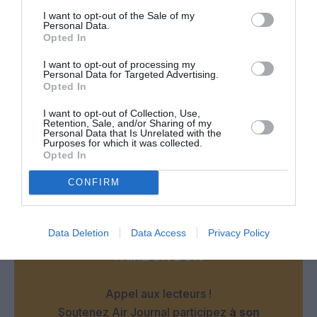
un avion emblématique en outil pédagogique et culturel, tout
I want to opt-out of the Sale of my
Personal Data.
en valorisant l’histoire de l’aviation commerciale. La
Opted In
conservation partielle du Boeing 747-400 permet aussi de
rendre cette mémoire plus accessible au public. Pensez-
I want to opt-out of processing my
vous que ce type de reconversion d’objets industriels en
Personal Data for Targeted Advertising.
espaces éducatifs pourrait se développer davantage dans
Opted In
d’autres secteurs ?<a
href="
https://bit.telkomuniversity.ac.id/category/data/
I want to opt-out of Collection, Use,
Retention, Sale, and/or Sharing of my
Personal Data that Is Unrelated with the
RÉPONDRE
Purposes for which it was collected.
Opted In
CONFIRM
LAISSER UN COMMENTAIRE
Data Deletion
Data Access
Privacy Policy
FAIRE UN DON
Appel aux lecteurs !
Soutenez Air Journal participez
à son