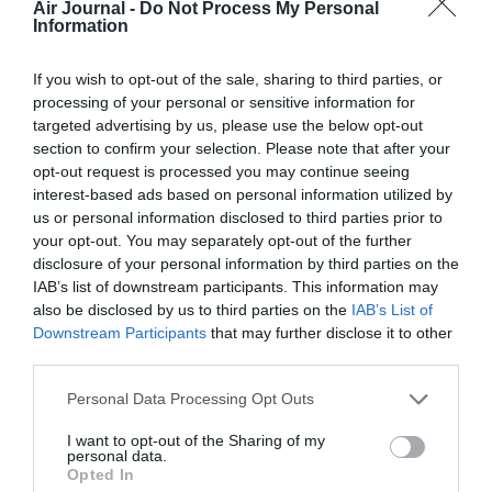
Air Journal -
Do Not Process My Personal
PARTAGER L'ARTICLE
Information
If you wish to opt-out of the sale, sharing to third parties, or
processing of your personal or sensitive information for
Facebook
Twitter
Pinterest
LinkedIn
Email
Print
targeted advertising by us, please use the below opt-out
section to confirm your selection. Please note that after your
opt-out request is processed you may continue seeing
interest-based ads based on personal information utilized by
COMMENTAIRE(S)
us or personal information disclosed to third parties prior to
your opt-out. You may separately opt-out of the further
disclosure of your personal information by third parties on the
Tilo
a commenté :
19 mai 2026 - 8 h 00 min
IAB’s list of downstream participants. This information may
Singapor Airlines expose un Airbus a380 à Marseille t’es sûr
also be disclosed by us to third parties on the
IAB’s List of
qu’il aurais 18 commentaires .
Downstream Participants
that may further disclose it to other
third parties.
RÉPONDRE
Personal Data Processing Opt Outs
I want to opt-out of the Sharing of my
personal data.
dataverse
a commenté :
21 mai 2026 - 7 h 45 min
Opted In
L’initiative de Korean Air est intéressante, car elle transforme