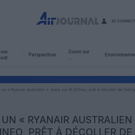
SE CONNEC
Low
Zoom sur
Perspective
Environneme
cost
…
Edito
En chiffres
Avis d’expert
 : un « Ryanair australien », basé sur l’A321neo, prêt à décoller de l’aé
AJ Académie
Vidéo
: UN « RYANAIR AUSTRALIEN 
21NEO, PRÊT À DÉCOLLER DE