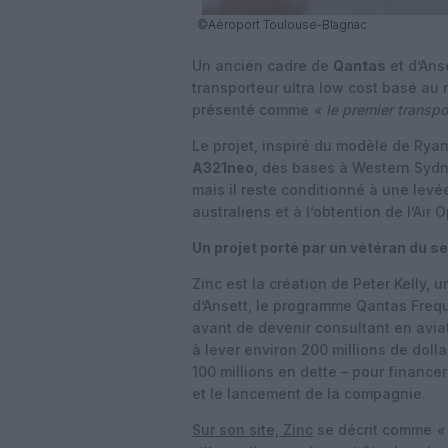
©Aéroport Toulouse-Blagnac
Un ancien cadre de
Qantas
et d’Ans
transporteur ultra low cost basé au
présenté comme
« le premier transpo
Le projet, inspiré du modèle de Rya
A321neo
, des bases à Western Syd
mais il reste conditionné à une levé
australiens et à l’obtention de l’Air 
Un projet porté par un vétéran du s
Zinc est la création de Peter Kelly, 
d’Ansett, le programme Qantas Freque
avant de devenir consultant en avia
à lever environ 200 millions de dolla
100 millions en dette – pour finance
et le lancement de la compagnie.
Sur son site, Zinc
se décrit comme
«