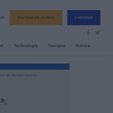
TER
SOUTENIR AIR JOURNAL
S'ABONNER
nt
Technologie
Tourisme
Histoire
Pratique
Hôtellerie
Voyages d’affaires
roport de Western Sydney
»,