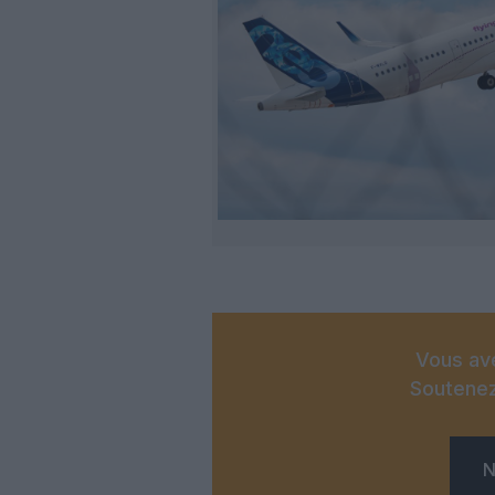
Vous ave
Soutenez
N