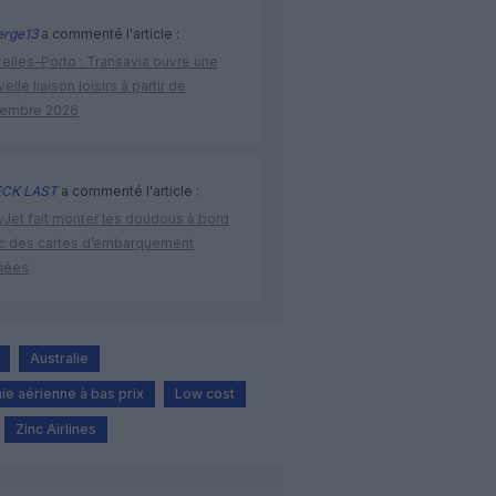
rge13
a commenté l'article :
elles–Porto : Transavia ouvre une
elle liaison loisirs à partir de
embre 2026
CK LAST
a commenté l'article :
yJet fait monter les doudous à bord
c des cartes d’embarquement
iées
Australie
e aérienne à bas prix
Low cost
Zinc Airlines