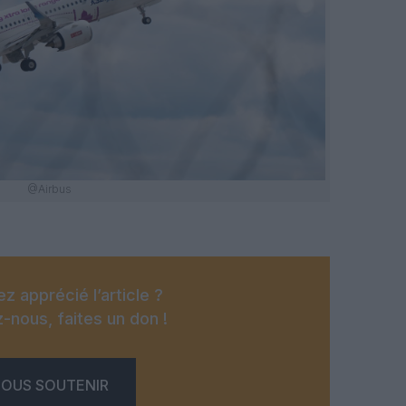
@Airbus
z apprécié l’article ?
-nous, faites un don !
OUS SOUTENIR