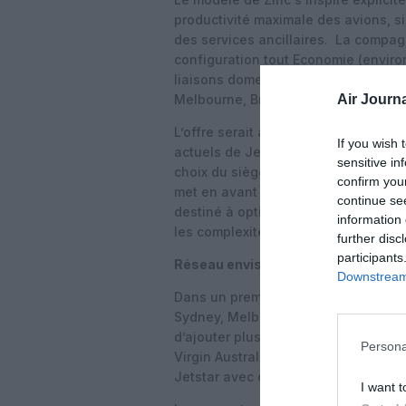
productivité maximale des avions, si
des services ancillaires.
La compagni
configuration tout Economie (enviro
liaisons domestiques à forte densi
Air Journa
Melbourne, Brisbane et Adelaide, av
L’offre serait articulée autour de t
If you wish 
actuels de Jetstar, avec la facturat
sensitive in
choix du siège, restauration et boisso
confirm you
met en avant un modèle d’affectatio
continue se
destiné à optimiser la productivité 
information 
les complexités opérationnelles liée
further disc
participants
Réseau envisagé et positionnement
Downstream 
Dans un premier temps, Zinc viserait
Sydney, Melbourne, Brisbane – avec 
d’ajouter plus tard la Gold Coast.
L’o
Persona
Virgin Australia sur le marché intéri
Jetstar avec des tarifs inférieurs à 
I want t