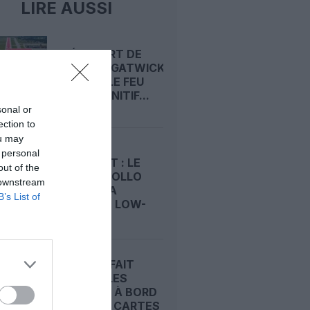
LIRE AUSSI
L’AÉROPORT DE
LONDRES‑GATWICK
OBTIENT LE FEU
VERT DÉFINITIF...
sonal or
ection to
ou may
RACHAT
 personal
D’EASYJET : LE
out of the
FONDS APOLLO
 downstream
S’OFFRE LA
B’s List of
DEUXIÈME LOW-
COST...
EASYJET FAIT
MONTER LES
DOUDOUS À BORD
AVEC DES CARTES