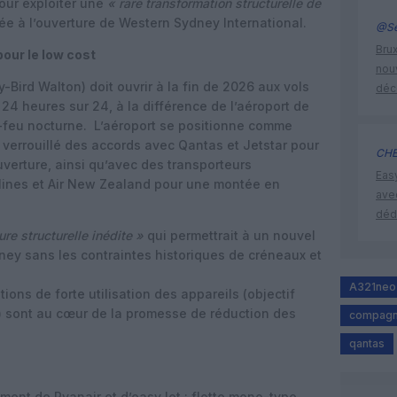
our exploiter une
« rare transformation structurelle de
iée à l’ouverture de Western Sydney International.
@Se
Brux
our le low cost
nouv
Bird Walton) doit ouvrir à la fin de 2026 aux vols
déc
4 heures sur 24, à la différence de l’aéroport de
-feu nocturne.
L’aéroport se positionne comme
à verrouillé des accords avec Qantas et Jetstar pour
CHE
verture, ainsi qu’avec des transporteurs
Eas
lines et Air New Zealand pour une montée en
ave
déd
ure structurelle inédite »
qui permettrait à un nouvel
ey sans les contraintes historiques de créneaux et
A321neo
ions de forte utilisation des appareils (objectif
r) sont au cœur de la promesse de réduction des
compagni
qantas
ement de Ryanair et d’easyJet : flotte mono-type,