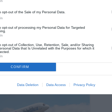
In
 que, pour la première fois, un nouveau
ccéder au marché de Sydney sans les contraintes de
ongtemps freiné les entrants.
o opt-out of the Sale of my Personal Data.
In
les low cost
to opt-out of processing my Personal Data for Targeted
as prix est attractive pour des voyageurs confrontés
ing.
In
mestique australien a déjà vu plusieurs tentatives
, par exemple, a disparu après des années de
o opt-out of Collection, Use, Retention, Sale, and/or Sharing
xploitation élevés, malgré un modèle apparenté.
ersonal Data that Is Unrelated with the Purposes for which it
lected.
 compagnies comme Compass Airlines ou
plus
In
ntexte australien – longues distances, coûts
mentaires et dépendance à des volumes suffisants –
CONFIRM
d’un modèle ultra low cost.
Data Deletion
Data Access
Privacy Policy