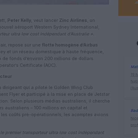
ett,
Peter Kelly
, veut lancer
Zinc Airlines
, un
 nouvel aéroport Western Sydney International,
rteur ultra low cost indépendant d’Australie ».
nair, repose sur une
flotte homogène d’Airbus
ney et un réseau domestique à haute fréquence,
e de fonds d’environ 200 millions de dollars
Operator’s Certificate (AOC).
Mat
19 h
ecteur
Nati
un dirigeant qui a piloté le Golden Wing Club
l’Au
nt Flyer et participé à la mise en place de Jetstar
tion.
Selon plusieurs médias australiens, il cherche
rs australiens – 100 millions en capital et
Bad
r les coûts pré-opérationnels, les acomptes avions
Nice
prof
 le premier transporteur ultra low cost indépendant