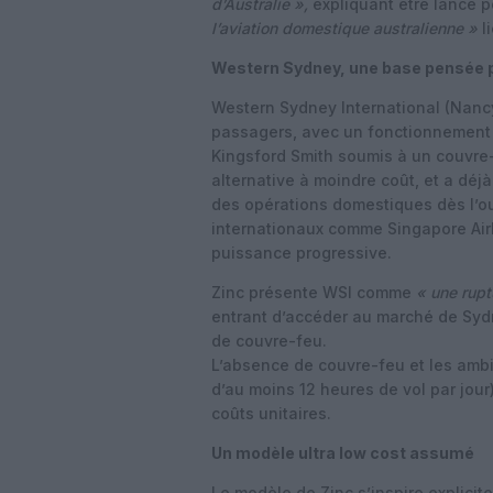
d’Australie »,
expliquant être lancé p
l’aviation domestique australienne »
l
Western Sydney, une base pensée p
Western Sydney International (Nancy-
passagers, avec un fonctionnement 2
Kingsford Smith soumis à un couvre
alternative à moindre coût, et a déj
des opérations domestiques dès l’ou
internationaux comme Singapore Air
puissance progressive.
Zinc présente WSI comme
« une rupt
entrant d’accéder au marché de Sydn
de couvre-feu.
L’absence de couvre-feu et les ambit
d’au moins 12 heures de vol par jou
coûts unitaires.
Un modèle ultra low cost assumé
Le modèle de Zinc s’inspire explicit