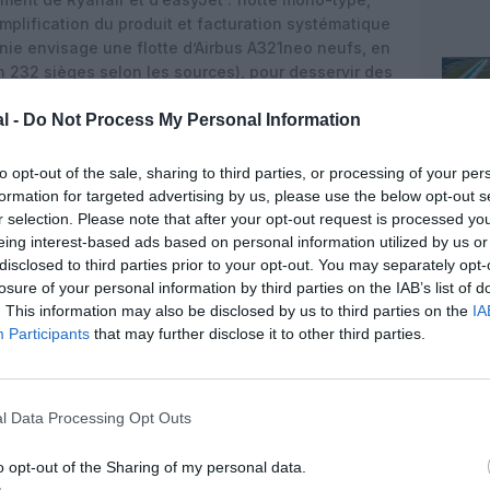
mplification du produit et facturation systématique
e envisage une flotte d’Airbus A321neo neufs, en
n 232 sièges selon les sources), pour desservir des
té depuis Western Sydney – notamment vers
l -
Do Not Process My Personal Information
ec un possible ajout ultérieur du Gold Coast.
arifs de base très bas, en-dessous des niveaux
to opt-out of the sale, sharing to third parties, or processing of your per
ion de tous les suppléments : bagage en soute,
formation for targeted advertising by us, please use the below opt-out s
ns, flexibilité et autres options.
Sur son site, Zinc
r selection. Please note that after your opt-out request is processed y
n des bases présenté comme inédit en Australie,
eing interest-based ads based on personal information utilized by us or
des avions, réduire les coûts équipage et supprimer
disclosed to third parties prior to your opt-out. You may separately opt-
s aux nuitées.
losure of your personal information by third parties on the IAB’s list of
. This information may also be disclosed by us to third parties on the
IA
 concurrentiel
Participants
that may further disclose it to other third parties.
 le
« triangle »
domestique de la côte Est – Western
Adelaide comme quatrième pilier et la possibilité
bjectif affiché est de casser le duopole Qantas–
l Data Processing Opt Outs
eur, en s’attaquant directement à Qantas, Virgin et
ceux des trois acteurs.
o opt-out of the Sharing of my personal data.