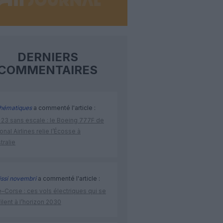
DERNIERS
COMMENTAIRES
hématiques
a commenté l'article :
 23 sans escale : le Boeing 777F de
onal Airlines relie l’Écosse à
stralie
issi novembri
a commenté l'article :
–Corse : ces vols électriques qui se
ilent à l’horizon 2030