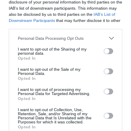
disclosure of your personal information by third parties on the
IAB’s list of downstream participants. This information may
Aéroport néerlandais saturé
a commenté l'article :
also be disclosed by us to third parties on the
IAB’s List of
Bruxelles–Porto : Transavia ouvre une nouvelle liaison
Downstream Participants
that may further disclose it to other
loisirs à partir de décembre 2026
third parties.
Personal Data Processing Opt Outs
I want to opt-out of the Sharing of my
personal data.
LIRE AUSSI
Opted In
I want to opt-out of the Sale of my
Personal Data.
Opted In
CARNET DE VOYAGE : LA
CLASSE ECONOMIE
I want to opt-out of processing my
Personal Data for Targeted Advertising.
PREMIUM D’EMIRATES...
Opted In
I want to opt-out of Collection, Use,
Retention, Sale, and/or Sharing of my
Personal Data that Is Unrelated with the
Purposes for which it was collected.
Opted In