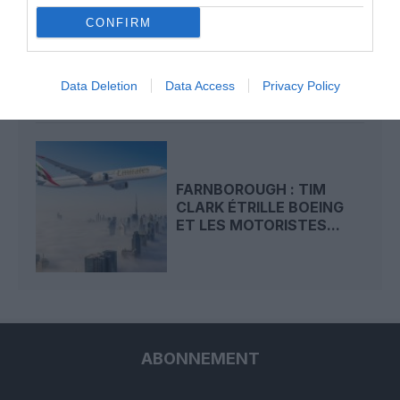
FARNBOROUGH 2026 :
CONFIRM
BOEING DEVANCE
AIRBUS, LES
MOTORISTES...
Data Deletion
Data Access
Privacy Policy
FARNBOROUGH : TIM
CLARK ÉTRILLE BOEING
ET LES MOTORISTES...
ABONNEMENT