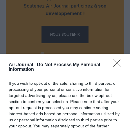
Soutenez Air Journal participez
à son
développement !
NOUS SOUTENIR
Air Journal -
Do Not Process My Personal
Information
DERNIERS COMMENTAIRES
If you wish to opt-out of the sale, sharing to third parties, or
processing of your personal or sensitive information for
targeted advertising by us, please use the below opt-out
section to confirm your selection. Please note that after your
Autre ligne espérée :
a commenté l'article :
opt-out request is processed you may continue seeing
Bruxelles–Porto : Transavia ouvre une nouvelle liaison
interest-based ads based on personal information utilized by
loisirs à partir de décembre 2026
us or personal information disclosed to third parties prior to
your opt-out. You may separately opt-out of the further