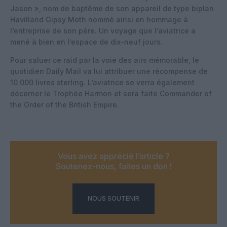
Jason », nom de baptême de son appareil de type biplan
Havilland Gipsy Moth nommé ainsi en hommage à
l’entreprise de son père. Un voyage que l’aviatrice a
mené à bien en l’espace de dix-neuf jours.
Pour saluer ce raid par la voie des airs mémorable, le
quotidien Daily Mail va lui attribuer une récompense de
10 000 livres sterling. L’aviatrice se verra également
décerner le Trophée Harmon et sera faite Commander of
the Order of the British Empire.
Vous avez apprécié l’article ?
Soutenez-nous, faites un don !
NOUS SOUTENIR