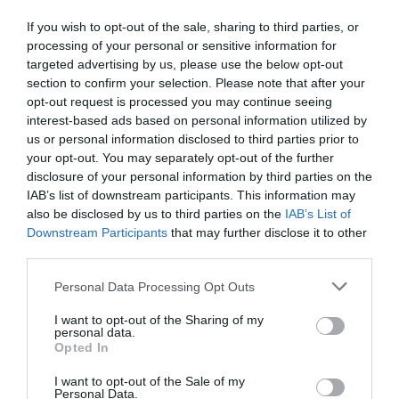
plus de preuves d’ailleurs.
If you wish to opt-out of the sale, sharing to third parties, or
RÉPONDRE
processing of your personal or sensitive information for
targeted advertising by us, please use the below opt-out
section to confirm your selection. Please note that after your
opt-out request is processed you may continue seeing
interest-based ads based on personal information utilized by
us or personal information disclosed to third parties prior to
your opt-out. You may separately opt-out of the further
CecildeMille
a commenté :
31 mai 2026 - 8 h 54 min
disclosure of your personal information by third parties on the
Cet état de fait signe simplement l’échec complet de la
IAB’s list of downstream participants. This information may
stratégie de l’OTAN d’isolement de la Russie. Elle n’a abouti
also be disclosed by us to third parties on the
IAB’s List of
qu’à isoler la Russie des 32 pays adhérents de l’OTAN. Et
Downstream Participants
that may further disclose it to other
réciproquement avec les problèmes économiques que cela a
third parties.
engendré chez les états membres de l’UE.
Personal Data Processing Opt Outs
RÉPONDRE
I want to opt-out of the Sharing of my
personal data.
Opted In
Vodka
a commenté :
2 juin 2026 - 1 h 06
min
I want to opt-out of the Sale of my
Personal Data.
Enfin faut relativiser.