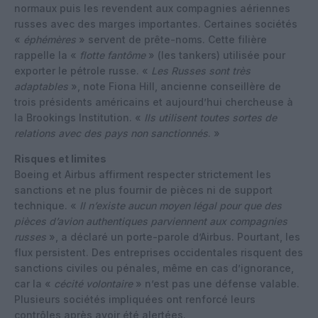
normaux puis les revendent aux compagnies aériennes
russes avec des marges importantes. Certaines sociétés
«
éphémères
» servent de prête-noms. Cette filière
rappelle la «
flotte fantôme
» (les tankers) utilisée pour
exporter le pétrole russe. «
Les Russes sont très
adaptables
», note Fiona Hill, ancienne conseillère de
trois présidents américains et aujourd’hui chercheuse à
la Brookings Institution. «
Ils utilisent toutes sortes de
relations avec des pays non sanctionnés
. »
Risques et limites
Boeing et Airbus affirment respecter strictement les
sanctions et ne plus fournir de pièces ni de support
technique. «
Il n’existe aucun moyen légal pour que des
pièces d’avion authentiques parviennent aux compagnies
russes
», a déclaré un porte-parole d’Airbus. Pourtant, les
flux persistent. Des entreprises occidentales risquent des
sanctions civiles ou pénales, même en cas d’ignorance,
car la «
cécité volontaire
» n’est pas une défense valable.
Plusieurs sociétés impliquées ont renforcé leurs
contrôles après avoir été alertées.