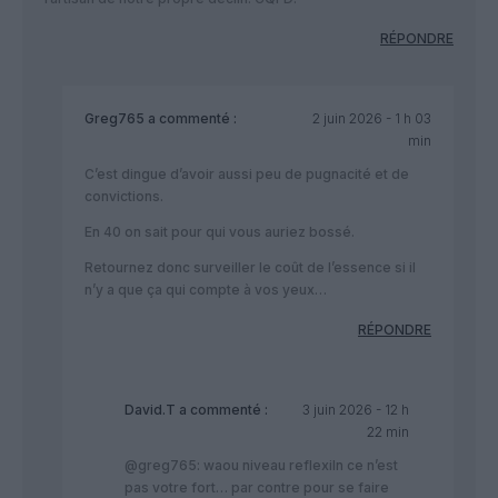
RÉPONDRE
Greg765
a commenté :
2 juin 2026 - 1 h 03
min
C’est dingue d’avoir aussi peu de pugnacité et de
convictions.
En 40 on sait pour qui vous auriez bossé.
Retournez donc surveiller le coût de l’essence si il
n’y a que ça qui compte à vos yeux…
RÉPONDRE
David.T
a commenté :
3 juin 2026 - 12 h
22 min
@greg765: waou niveau reflexiln ce n’est
pas votre fort… par contre pour se faire