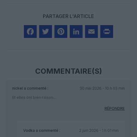
PARTAGER L'ARTICLE
Facebook
Twitter
Pinterest
LinkedIn
Email
Print
COMMENTAIRE(S)
nickel
a commenté :
30 mai 2026 - 10 h 03 min
Et elles ont bien raison…
RÉPONDRE
Vodka
a commenté :
2 juin 2026 - 1 h 01 min