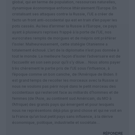
global, qui en terme de population, ressources naturelles,
dynamique économique enfonce littéralement l’Europe. En
cristalisant ses attaques contre la Russie, l’UE a créer de
facto un front anti-occidental qui est en train d’en payer les
pots cassés. Au lieu d’arrimer la Russie à l’Europe, ce pays
ayant à plusieurs reprises frappé à la porte de l’UE, nos
eurocrates remplis de morgues et de mépris ont préférer
l’isoler. Malheureusement, cette statégie Otanienne a
totalement échoué. L’art de la diplomatie n’est pas donnée à
tout le monde. La meilleure façon d’isoler l’adversaire est de
l’accueillir en son sein pour qu’il s’y dilue… Nous allons payer
très chèrement le partie pris de l’UE sous l’influence, à
l’époque comme un bon caniche, de l’Amérique de Biden. Il
est grand temps de recoller les morceaux avec la Russie si
nous ne voulons pas périr noyé dans le petit morceau des
occidentaux qui resteront face au milliards d’hommes et de
femmes (de l’Asie, au continent sud Américain, du MO à
l’Afrique) des grands pays qui émergent et pour lesquels
nous ne représentons déjà plus grand chose et qui ne voit en
la France qu’un tout petit pays sans influence, à la dérive
économique, politique, industrielle et sociétale…
RÉPONDRE