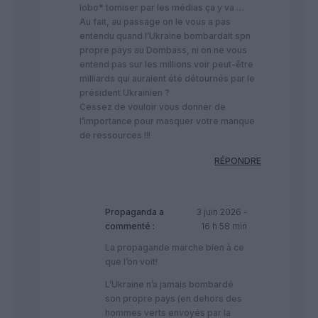
lobo* tomiser par les médias ça y va …
Au fait, au passage on le vous a pas
entendu quand l’Ukraine bombardait spn
propre pays au Dombass, ni on ne vous
entend pas sur les millions voir peut-être
milliards qui auraient été détournés par le
président Ukrainien ?
Cessez de vouloir vous donner de
l’importance pour masquer votre manque
de ressources !!!
RÉPONDRE
Propaganda
a
3 juin 2026 -
commenté :
16 h 58 min
La propagande marche bien à ce
que l’on voit!
L’Ukraine n’a jamais bombardé
son propre pays (en dehors des
hommes verts envoyés par la