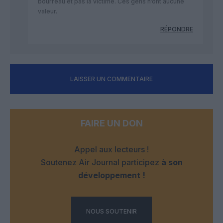
bourreau et pas la victime. Ces gens n’ont aucune
valeur.
RÉPONDRE
LAISSER UN COMMENTAIRE
FAIRE UN DON
Appel aux lecteurs !
Soutenez Air Journal participez
à son
développement !
NOUS SOUTENIR