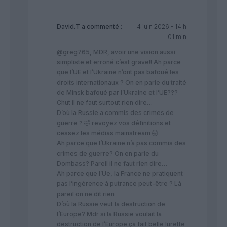
David.T
a commenté :
4 juin 2026 - 14 h
01 min
@greg765, MDR, avoir une vision aussi
simpliste et erroné c’est grave!! Ah parce
que l’UE et l’Ukraine n’ont pas bafoué les
droits internationaux ? On en parle du traité
de Minsk bafoué par l’Ukraine et l’UE???
Chut il ne faut surtout rien dire…
D’où la Russie a commis des crimes de
guerre ? 🤣 revoyez vos définitions et
cessez les médias mainstream 🤯
Ah parce que l’Ukraine n’a pas commis des
crimes de guerre? On en parle du
Dombass? Pareil il ne faut rien dire…
Ah parce que l’Ue, la France ne pratiquent
pas l’ingérence à putrance peut-être ? Là
pareil on ne dit rien
D’où la Russie veut la destruction de
l’Europe? Mdr si la Russie voulait la
destruction de l’Europe ça fait belle lurette