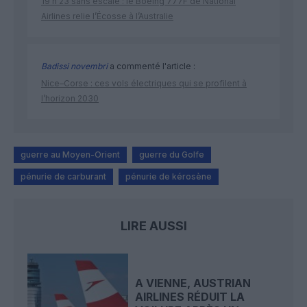
19 h 23 sans escale : le Boeing 777F de National
Airlines relie l’Écosse à l’Australie
Badissi novembri
a commenté l'article :
Nice–Corse : ces vols électriques qui se profilent à
l’horizon 2030
guerre au Moyen-Orient
guerre du Golfe
pénurie de carburant
pénurie de kérosène
LIRE AUSSI
A VIENNE, AUSTRIAN
AIRLINES RÉDUIT LA