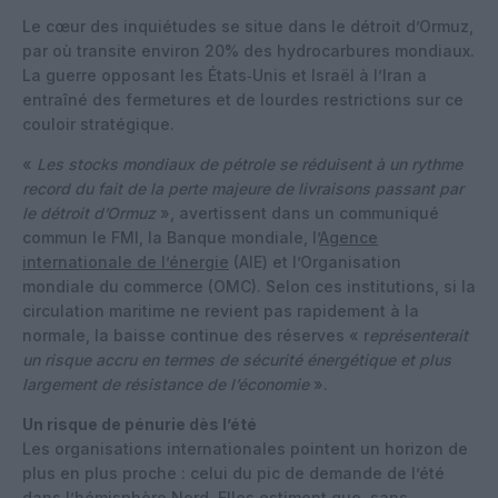
Le cœur des inquiétudes se situe dans le détroit d’Ormuz,
par où transite environ 20% des hydrocarbures mondiaux.
La guerre opposant les États‑Unis et Israël à l’Iran a
entraîné des fermetures et de lourdes restrictions sur ce
couloir stratégique.
«
Les stocks mondiaux de pétrole se réduisent à un rythme
record du fait de la perte majeure de livraisons passant par
le détroit d’Ormuz
», avertissent dans un communiqué
commun le FMI, la Banque mondiale, l’
Agence
internationale de l’énergie
(AIE) et l’Organisation
mondiale du commerce (OMC). Selon ces institutions, si la
circulation maritime ne revient pas rapidement à la
normale, la baisse continue des réserves « r
eprésenterait
un risque accru en termes de sécurité énergétique et plus
largement de résistance de l’économie
».
Un risque de pénurie dès l’été
Les organisations internationales pointent un horizon de
plus en plus proche : celui du pic de demande de l’été
dans l’hémisphère Nord. Elles estiment que, sans