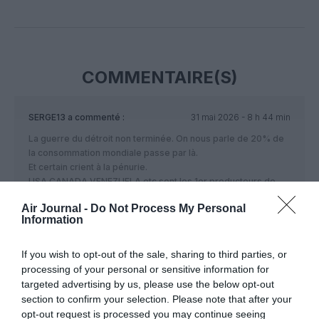
Facebook
Twitter
Pinterest
LinkedIn
Email
Print
COMMENTAIRE(S)
SERGE13
a commenté :
31 mai 2026 - 8 h 44 min
La guerre du détroit non terminée. On nous parle de 20% de
la consommation mondiale passe par là.
Et certain crient à la pénurie.
USA CANADA VENEZUELA etc sont les 1er producteurs de
pétrole.
Air Journal -
Do Not Process My Personal
D’où cette pénurie viendrait elle?
Information
Pourquoi d’abord les avions???
RÉPONDRE
If you wish to opt-out of the sale, sharing to third parties, or
processing of your personal or sensitive information for
targeted advertising by us, please use the below opt-out
section to confirm your selection. Please note that after your
Pas que du pétrole dans le
31 mai 2026 - 10 h 58
opt-out request is processed you may continue seeing
détroit!
a commenté :
min