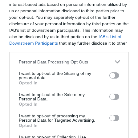
interest-based ads based on personal information utilized by
Il n’y a pas que du pétrole à peine sorti de terre qui
us or personal information disclosed to third parties prior to
passe par ce détroit. Il y a surtout beaucoup
your opt-out. You may separately opt-out of the further
beaucoup de produits sortis du raffinage du pétrole
disclosure of your personal information by third parties on the
qui s’effectue dans les pays limitrophes mais
IAB’s list of downstream participants. This information may
nécessitent de sortir par ce détroit: vous savez
also be disclosed by us to third parties on the
IAB’s List of
bien, ces usines de raffinage dont nous ne voulions
Downstream Participants
that may further disclose it to other
plus dans nos pays parcequ’elles polluaient, ou
third parties.
simplement faisaient tache dans nos belles
contrées!
Personal Data Processing Opt Outs
On était bien content que ces pays se construisent
une industrie du raffinage: à eux les pollutions –
I want to opt-out of the Sharing of my
dans les zones désertiques , peu de manifestations
personal data.
d’opposants locaux, surtout dans des pays aux
Opted In
régimes politiques que l’on sait!-, et à nous les
produits raffinés arrivant de là-bas tout clean, tout
I want to opt-out of the Sale of my
Personal Data.
raffinés …
Opted In
Et aujourd’hui, 80% du kérosène avion consommé
en Europe ( au sens large) viennent de ces régions
I want to opt-out of processing my
et ce kérosène doit sortir par ce détroit…de même
Personal Data for Targeted Advertising.
que 75% du diesel et 70+% des plastiques en tout
Opted In
genre utilisés comme matière première de la
plasturgie européenne.
I want to opt-out of Collection, Use,