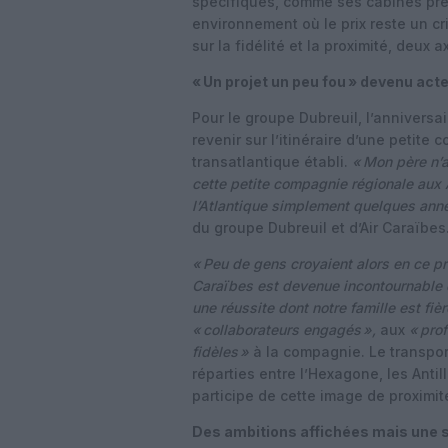
spécifiques, comme ses cabines pre
environnement où le prix reste un cr
sur la fidélité et la proximité, deux
« Un projet un peu fou » devenu act
Pour le groupe Dubreuil, l’anniversa
revenir sur l’itinéraire d’une petit
transatlantique établi.
«
Mon père n’a
cette petite compagnie régionale aux Ant
l’Atlantique simplement quelques ann
du groupe Dubreuil et d’Air Caraïbes
«
Peu de gens croyaient alors en ce pr
Caraïbes est devenue incontournable d
une réussite dont notre famille est fiè
«
collaborateurs engagés
»,
aux
«
pro
fidèles
»
à la compagnie. Le transpor
réparties entre l’Hexagone, les Anti
participe de cette image de proximi
Des ambitions affichées mais une s