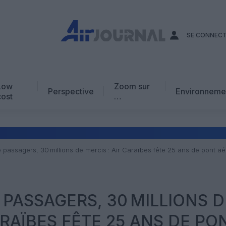
SE CONNEC
Low
Zoom sur
Perspective
Environneme
cost
…
Edito
En chiffres
Avis d’expert
e passagers, 30 millions de mercis : Air Caraïbes fête 25 ans de pont aé
AJ Académie
Vidéo
 PASSAGERS, 30 MILLIONS D
ARAÏBES FÊTE 25 ANS DE PO