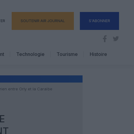
TER
SOUTENIR AIR JOURNAL
S'ABONNER
nt
Technologie
Tourisme
Histoire
Pratique
Hôtellerie
Voyages d’affaires
rien entre Orly et la Caraïbe
E
NT