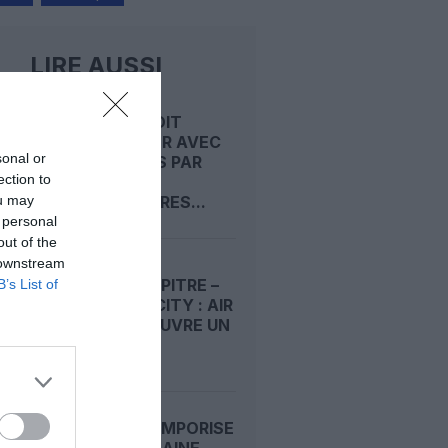
LIRE AUSSI
AIRBUS DOIT
ACCÉLÉRER AVEC
sonal or
90 AVIONS PAR
ection to
MOIS
ou may
NÉCESSAIRES...
 personal
out of the
 downstream
POINTE‑À‑PITRE –
B’s List of
PANAMA CITY : AIR
FRANCE OUVRE UN
PONT...
INDIGO TEMPORISE
SA PROCHAINE