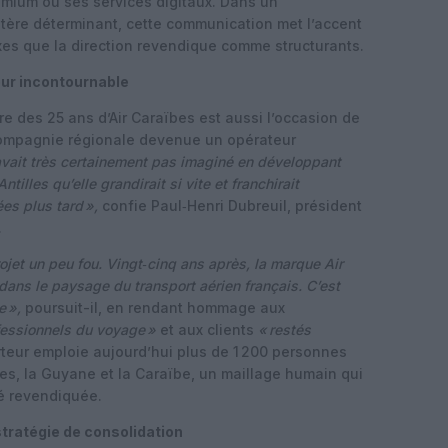
mium ou ses services digitaux. Dans un
itère déterminant, cette communication met l’accent
 axes que la direction revendique comme structurants.
eur incontournable
ire des 25 ans d’Air Caraïbes est aussi l’occasion de
e compagnie régionale devenue un opérateur
vait très certainement pas imaginé en développant
illes qu’elle grandirait si vite et franchirait
ées plus tard
»,
confie Paul‑Henri Dubreuil, président
.
ojet un peu fou. Vingt‑cinq ans après, la marque Air
ans le paysage du transport aérien français. C’est
re
»,
poursuit-il, en rendant hommage aux
fessionnels du voyage
»
et aux clients
«
restés
teur emploie aujourd’hui plus de 1 200 personnes
lles, la Guyane et la Caraïbe, un maillage humain qui
té revendiquée.
tratégie de consolidation