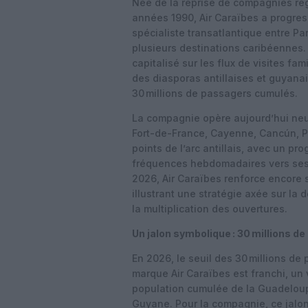
Née de la reprise de compagnies régi
années 1990, Air Caraïbes a progress
spécialiste transatlantique entre Pa
plusieurs destinations caribéennes. 
capitalisé sur les flux de visites fam
des diasporas antillaises et guyanai
30 millions de passagers cumulés.
La compagnie opère aujourd’hui neuf 
Fort-de-France, Cayenne, Cancún, P
points de l’arc antillais, avec un p
fréquences hebdomadaires vers ses r
2026, Air Caraïbes renforce encore
illustrant une stratégie axée sur la
la multiplication des ouvertures.
Un jalon symbolique : 30 millions d
En 2026, le seuil des 30 millions de
marque Air Caraïbes est franchi, un 
population cumulée de la Guadeloupe
Guyane. Pour la compagnie, ce jalo