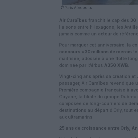
@Paris Aéroports
Air Caraïbes
franchit le cap des
30 
liaisons entre l’Hexagone, les Antill
jamais comme un acteur de référen
Pour marquer cet anniversaire, la c
concours « 30 millions de mercis ! »
maîtrisée, adossée à une flotte lon
dominée par l’Airbus
A350 XWB
.
Vingt-cinq ans après sa création et 
passager, Air Caraïbes revendique un
Première compagnie française à avoir
Guyane, la filiale du groupe Dubreui
composée de long-courriers de dern
destinations au départ d’Orly, tout
aux ultramarins.
25 ans de croissance entre Orly, An