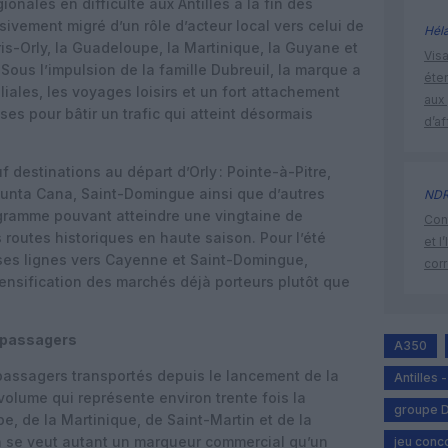
onales en difficulté aux Antilles à la fin des
ivement migré d’un rôle d’acteur local vers celui de
Hél
ris-Orly, la Guadeloupe, la Martinique, la Guyane et
Visa
Sous l’impulsion de la famille Dubreuil, la marque a
éte
iliales, les voyages loisirs et un fort attachement
aux 
ses pour bâtir un trafic qui atteint désormais
d’af
destinations au départ d’Orly : Pointe-à-Pitre,
unta Cana, Saint-Domingue ainsi que d’autres
ND
rogramme pouvant atteindre une vingtaine de
Cont
outes historiques en haute saison. Pour l’été
et l
 ses lignes vers Cayenne et Saint-Domingue,
cor
 densification des marchés déjà porteurs plutôt que
e passagers
A350
 passagers transportés depuis le lancement de la
Antilles 
volume qui représente environ trente fois la
groupe D
, de la Martinique, de Saint-Martin et de la
n se veut autant un marqueur commercial qu’un
jeu conc