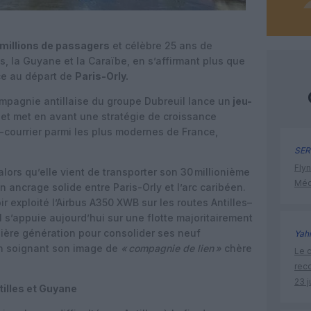
millions de passagers
et célèbre 25 ans de
es, la Guyane et la Caraïbe, en s’affirmant plus que
ce au départ de
Paris-Orly.
ompagnie antillaise du groupe Dubreuil lance un
jeu-
et met en avant une stratégie de croissance
g-courrier parmi les plus modernes de France,
SER
Flyn
alors qu’elle vient de transporter son 30 millionième
Méd
 ancrage solide entre Paris-Orly et l’arc caribéen.
 exploité l’Airbus A350 XWB sur les routes Antilles–
l s’appuie aujourd’hui sur une flotte majoritairement
ière génération pour consolider ses neuf
Yah
 en soignant son image de
«
compagnie de lien
»
chère
Le c
rec
23 j
tilles et Guyane