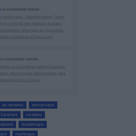
as
a commenté l'article :
s américains : l’administration Trump
nd le contrôle des réseaux sociaux
journalistes étrangers et voyageurs
faires canadiens et mexicains
R
a commenté l'article :
rôles aux frontières entre l’Espagne
’Italie : des arrivées plus longues, des
respondances à risque
air caraibes
anniversaire
- Caraïbes
caraibes
ubreuil
Guadeloupe
ours
martinique