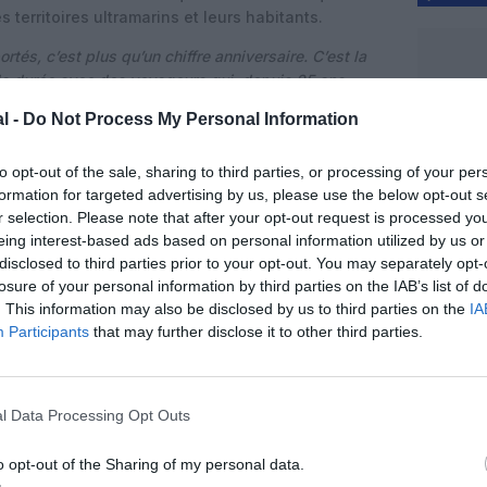
s territoires ultramarins et leurs habitants.
tés, c’est plus qu’un chiffre anniversaire. C’est la
 la durée avec des voyageurs qui, depuis 25 ans,
evenir, se retrouver et rester connectés à leurs
l -
Do Not Process My Personal Information
 cap intervient dans un contexte de recomposition
organise entre Air France, Corsair, Air Caraïbes et
to opt-out of the sale, sharing to third parties, or processing of your per
ensible à la qualité de service, aux tarifs et à la
formation for targeted advertising by us, please use the below opt-out s
r selection. Please note that after your opt-out request is processed y
B
eing interest-based ads based on personal information utilized by us or
disclosed to third parties prior to your opt-out. You may separately opt-
bes s’est accompagnée d’une modernisation
losure of your personal information by third parties on the IAB’s list of
trage progressif sur l’Airbus A350 XWB pour les
. This information may also be disclosed by us to third parties on the
IA
nie a été la première en France à commander puis
Participants
that may further disclose it to other third parties.
les et la Guyane, avant de l’étendre à d’autres
ana et Saint-Domingue.
r repose sur des A350-900 et A350-1000 complétés
l Data Processing Opt Outs
régional est assuré par des ATR 72-600 entre
int-Martin. Ces avions de nouvelle génération, plus
o opt-out of the Sharing of my personal data.
ne cabine en trois classes – Madras (affaires),