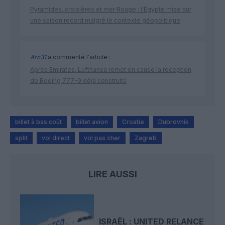
Pyramides, croisières et mer Rouge : l’Égypte mise sur
une saison record malgré le contexte géopolitique
Arn31
a commenté l'article :
Après Emirates, Lufthansa remet en cause la réception
de Boeing 777-9 déjà construits
billet à bas coût
billet avion
Croatie
Dubrovnik
split
vol direct
vol pas cher
Zagreb
LIRE AUSSI
ISRAËL : UNITED RELANCE