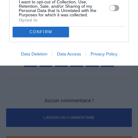
I want to opt-out of Collection, Use,
Retention, Sale, and/or Sharing of my
NOUS SOUTENIR
Personal Data that Is Unrelated with the
Purposes for which it was collected.
Opted In
CONFIRM
PARTAGER L'ARTICLE
Data Deletion
Data Access
Privacy Policy
Facebook
Twitter
Pinterest
LinkedIn
Email
Print
Aucun commentaire !
LAISSER UN COMMENTAIRE