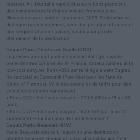
réserver. Air Journal a repéré plusieurs bons plans sur
des
comparateurs tarifaires comme Promovols
ou
Skyscanner pour août et septembre 2026. Septembre se
distingue particulièrement, avec des prix plus attractifs et
une fréquentation en baisse, idéale pour profiter
pleinement de la destination.
Depuis Paris-Charles de Gaulle (CDG)
Le premier aéroport parisien dessert Split (principale
porte d’entrée côtière) via Air France, Croatia Airlines et la
low-cost easyJet. Paris-CDG est relié également Zagreb
(la capitale) et Dubrovnik (Port-Réal pour les fans de
Game of Thrones). Voici des exemples de tarifs pour des
vols directs opérés par easyJet :
• Paris CDG – Split avec easyJet : 200 € A/R (du 18 au 26
août)
• Paris CDG – Split avec easyJet : 80 € A/R (du 15 au 22
septembre) — Le bon plan de l’arrière-saison !
Depuis Paris-Beauvais (BVA)
Paris-Beauvais ajoute à l’équation une destination
réputée pour son charme et jugée plus calme que Split :