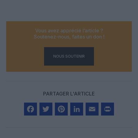
Vous avez apprécié l’article ?
Soutenez-nous, faites un don !
NOUS SOUTENIR
PARTAGER L'ARTICLE
Facebook
Twitter
Pinterest
LinkedIn
Email
Print