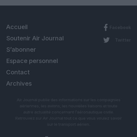
Accueil
Facebook
Soutenir Air Journal
Twitter
S’abonner
Espace personnel
Contact
Archives
Air Journal publie des informations sur les compagnies
aériennes, les avions, les nouvelles liaisons et toute
autre actualité concernant l’aéronautique civile.
Retrouvez sur Air Journal tout ce que vous voulez savoir
sur le transport aérien.