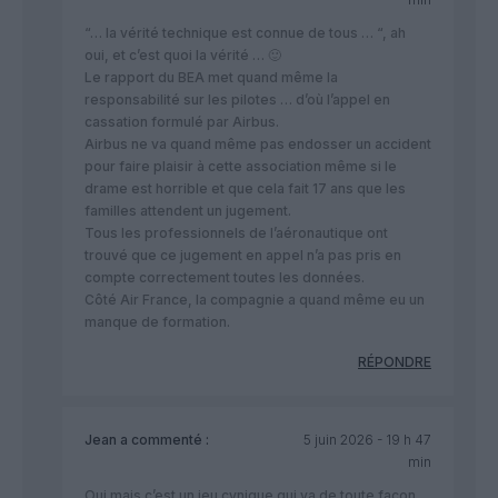
“… la vérité technique est connue de tous … “, ah
oui, et c’est quoi la vérité … 🙂
Le rapport du BEA met quand même la
responsabilité sur les pilotes … d’où l’appel en
cassation formulé par Airbus.
Airbus ne va quand même pas endosser un accident
pour faire plaisir à cette association même si le
drame est horrible et que cela fait 17 ans que les
familles attendent un jugement.
Tous les professionnels de l’aéronautique ont
trouvé que ce jugement en appel n’a pas pris en
compte correctement toutes les données.
Côté Air France, la compagnie a quand même eu un
manque de formation.
RÉPONDRE
Jean
a commenté :
5 juin 2026 - 19 h 47
min
Oui mais c’est un jeu cynique qui va de toute façon