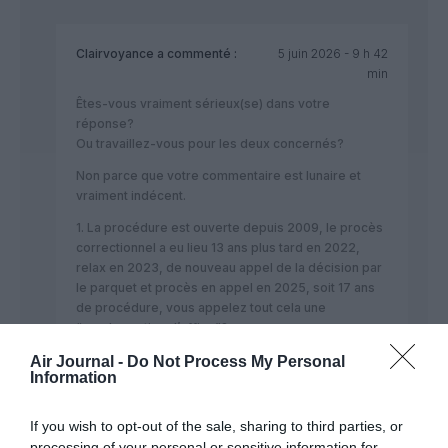
Clairvoyance
a commenté :
5 juin 2026 - 9 h 42
min
Êtes-vous vraiment sérieux(se) dans votre
réponse?
Ou travaillez-vous pour les deux concernés?
Non parce que votre commentaire est lunaire et
vraiment indécent.
1. La procédure est ouverte depuis 2009, le procès
correctionnel a eu lieu 13 ans plus tard en 2022,
relax en 2023, de nouveau appel de la décision par
le parquet et procès en appel en 2025, soit 17 ans
de procédure, vous appelez tout cela une
“condamnation d’office”?
2. Pourquoi sous-entendez-vous qu’elle ne laisse
Air Journal -
Do Not Process My Personal
pas travailler la justice? Juste avec cette lettre?
Information
Mais vous qui seriez le père ou la mère d’une
victime, vous feriez quoi après tout ce temps?
If you wish to opt-out of the sale, sharing to third parties, or
3. Dossier en béton? Mais connaissez-vous
processing of your personal or sensitive information for
vraiment ce dossier?