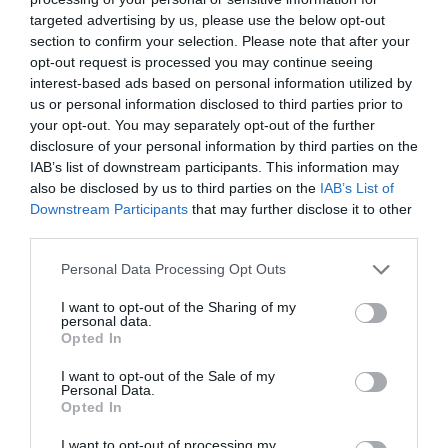
targeted advertising by us, please use the below opt-out
4. Franchement il y a de quoi se plaindre de ce
pourvoi, pour 225K chacun, ils font encore tout pour
section to confirm your selection. Please note that after your
se sortir de l’accusation. Mais les défaillances
opt-out request is processed you may continue seeing
systémiques sont bien le coeur du dossier. Il faut
interest-based ads based on personal information utilized by
être honnête avec soi-même, respecter son
us or personal information disclosed to third parties prior to
entreprise, ses erreurs, ses collaborateurs
your opt-out. You may separately opt-out of the further
présents et victimes, toutes les familles des
disclosure of your personal information by third parties on the
victimes et enfin se soumettre à la décision.
IAB’s list of downstream participants. This information may
5. Votre indécence à vous, est de vous plaindre
also be disclosed by us to third parties on the
IAB’s List of
d’une personne qui a perdu une victime, qui est la
Downstream Participants
that may further disclose it to other
représentante de ces dernières et la porte-parole.
third parties.
Et vous, qui êtes-vous donc pour la juger ainsi
ouvertement et à charge? C’est pas l’avocate ou une
Personal Data Processing Opt Outs
personne X, on parle ici de quelqu’un qui se bat
pour le bien de sa vie et celle des autres.
I want to opt-out of the Sharing of my
Franchement, c’est plus que louable dans le monde
personal data.
Opted In
dans lequel on vit.
6. Le summun de votre mépris c’est votre dernière
I want to opt-out of the Sale of my
phrase, c’est quoi le rapport? Cette femme est la
Personal Data.
représentante de toute une communauté de de
Opted In
familles de victimes, en quel nom pensez-vous
qu’elle agit pour elle? Le rapport avec les vies
I want to opt-out of processing my