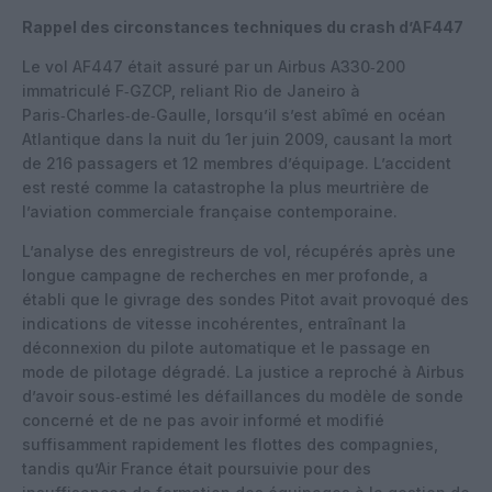
Rappel des circonstances techniques du crash d’AF447
Le vol AF447 était assuré par un Airbus A330‑200
immatriculé F‑GZCP, reliant Rio de Janeiro à
Paris‑Charles‑de‑Gaulle, lorsqu’il s’est abîmé en océan
Atlantique dans la nuit du 1er juin 2009, causant la mort
de 216 passagers et 12 membres d’équipage. L’accident
est resté comme la catastrophe la plus meurtrière de
l’aviation commerciale française contemporaine.
L’analyse des enregistreurs de vol, récupérés après une
longue campagne de recherches en mer profonde, a
établi que le givrage des sondes Pitot avait provoqué des
indications de vitesse incohérentes, entraînant la
déconnexion du pilote automatique et le passage en
mode de pilotage dégradé. La justice a reproché à Airbus
d’avoir sous‑estimé les défaillances du modèle de sonde
concerné et de ne pas avoir informé et modifié
suffisamment rapidement les flottes des compagnies,
tandis qu’Air France était poursuivie pour des