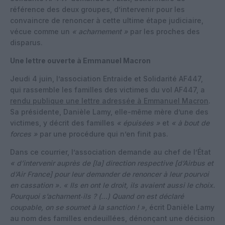
référence des deux groupes, d’intervenir pour les
convaincre de renoncer à cette ultime étape judiciaire,
vécue comme un
« acharnement »
par les proches des
disparus.
Une lettre ouverte à Emmanuel Macron
Jeudi 4 juin, l’association Entraide et Solidarité AF447,
qui rassemble les familles des victimes du vol AF447, a
rendu publique une lettre adressée à Emmanuel Macron
.
Sa présidente, Danièle Lamy, elle-même mère d’une des
victimes, y décrit des familles
« épuisées »
et
« à bout de
forces »
par une procédure qui n’en finit pas.
Dans ce courrier, l’association demande au chef de l’État
« d’intervenir auprès de [la] direction respective [d’Airbus et
d’Air France] pour leur demander de renoncer à leur pourvoi
en cassation ». « Ils en ont le droit, ils avaient aussi le choix.
Pourquoi s’acharnent‑ils ? (…) Quand on est déclaré
coupable, on se soumet à la sanction ! »,
écrit Danièle Lamy
au nom des familles endeuillées, dénonçant une décision