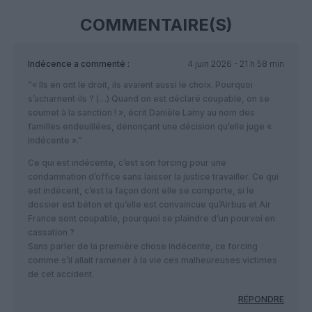
COMMENTAIRE(S)
Indécence
a commenté :
4 juin 2026 - 21 h 58 min
“« Ils en ont le droit, ils avaient aussi le choix. Pourquoi
s’acharnent‑ils ? (…) Quand on est déclaré coupable, on se
soumet à la sanction ! », écrit Danièle Lamy au nom des
familles endeuillées, dénonçant une décision qu’elle juge «
indécente ».”
Ce qui est indécente, c’est son forcing pour une
condamnation d’office sans laisser la justice travailler. Ce qui
est indécent, c’est la façon dont elle se comporte, si le
dossier est béton et qu’elle est convaincue qu’Airbus et Air
France sont coupable, pourquoi se plaindre d’un pourvoi en
cassation ?
Sans parler de la première chose indécente, ce forcing
comme s’il allait ramener à la vie ces malheureuses victimes
de cet accident.
RÉPONDRE