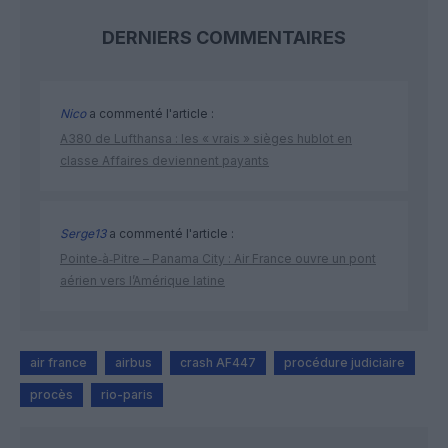
DERNIERS COMMENTAIRES
Nico
a commenté l'article :
A380 de Lufthansa : les « vrais » sièges hublot en
classe Affaires deviennent payants
Serge13
a commenté l'article :
Pointe‑à‑Pitre – Panama City : Air France ouvre un pont
aérien vers l’Amérique latine
air france
airbus
crash AF447
procédure judiciaire
procès
rio-paris