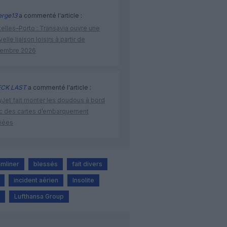
rge13
a commenté l'article :
elles–Porto : Transavia ouvre une
elle liaison loisirs à partir de
embre 2026
CK LAST
a commenté l'article :
yJet fait monter les doudous à bord
c des cartes d’embarquement
iées
mliner
blessés
fait divers
incident aérien
Insolite
Lufthansa Group