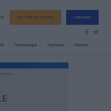
TER
SOUTENIR AIR JOURNAL
S'ABONNER
nt
Technologie
Tourisme
Histoire
Pratique
Hôtellerie
Voyages d’affaires
e ouverte
LE