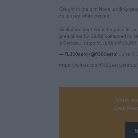
Caught in the act: Nose landing ge
collapses while parked.
Similar incident From the past: In J
Dreamliner (G-ZBJB) collapsed its 
a Certain…
https://t.co/Ujh4PJSuWf
— FL360aero (@fl360aero)
June 4,
https://twitter.com/fl360aero/sta
Vous ave
Soutenez
N