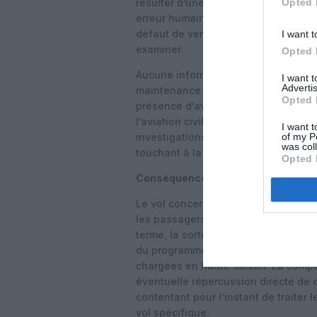
Opted 
résulter d’une défaillance mécanique
erreur humaine lors des opérations
défaut de verrouillage ou de calage
I want t
examiner.
Opted 
Aucune information n’a pour l’insta
I want 
Advertis
maintenance réalisées récemment sur
Opted 
présence d’avertissements techniqu
l’aviation civile, ainsi que Boeing e
I want t
of my P
investigations, compte tenu de la jeu
was col
touchant à la sécurité des trains d’a
Opted 
Conséquences opérationnelles pou
Le vol concerné vers Los Angeles a
les passagers sur d’autres rotations
terme, la sortie temporaire de flotte
du programme long‑courrier de Luftha
chargées en haute saison. La comp
éventuelle répercussion directe de c
contentant pour l’instant de traiter 
vol spécifique.