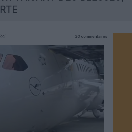
ERTE
cci
20 commentaires