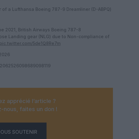
ar of a Lufthansa Boeing 787-9 Dreamliner (D-ABPQ)
une 2021, British Airways Boeing 787-8
Nose Landing gear (NLG) due to Non-compliance of
pic.twitter.com/5de1Q8Re7m
 2026
tus/2062526098689098119
z apprécié l’article ?
-nous, faites un don !
OUS SOUTENIR