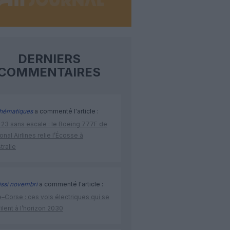
DERNIERS
COMMENTAIRES
hématiques
a commenté l'article :
 23 sans escale : le Boeing 777F de
onal Airlines relie l’Écosse à
stralie
issi novembri
a commenté l'article :
–Corse : ces vols électriques qui se
ilent à l’horizon 2030