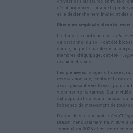
d’éviter des blessures parmi la client
d’embarquement lorsque la jambe ava
et le déclenchement immédiat des op
Plusieurs employés blessés, mais
Lufthansa a confirmé que
« plusieu
du personnel au sol – ont été blessé
soirée, un porte‑parole de la compa
membres d’équipage, ont été
« légè
examen et soins.
Les premières images diffusées, nota
réseaux sociaux, montrent le nez du 
avant glissant vers l’avant puis s’ef
vient heurter le tarmac. Sur la vidéo
échappe de très peu à l’impact du ne
l’absence de mouvement de roulage
D’après le site spécialisé
AeroTelegr
Dreamliner quasiment neuf, livré à L
fabriqué en 2025 et est entré en serv