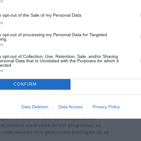
In
 ou hydraulique du train d’atterrissage, d’une
 de maintenance ou de manutention, voire d’un
, autant d’hypothèses que l’enquête devra
o opt-out of the Sale of my Personal Data.
In
nt été communiquée sur d’éventuelles opérations de
to opt-out of processing my Personal Data for Targeted
ing.
 la jambe de train avant de ce 787‑9, ni sur la
In
es préalables. Les autorités allemandes de
n tant que constructeur, devraient être associées aux
o opt-out of Collection, Use, Retention, Sale, and/or Sharing
ersonal Data that Is Unrelated with the Purposes for which it
nesse de l’appareil et de la sensibilité des sujets
lected.
tterrissage.
In
r Lufthansa
CONFIRM
 été annulé, contraignant Lufthansa à reprogrammer
 ou à proposer des solutions de report. Sur le court
 d’un 787‑9 supplémentaire pèsera sur la flexibilité
Data Deletion
Data Access
Privacy Policy
nsa, surtout sur les liaisons transatlantiques très
agnie n’a toutefois pas communiqué sur une
et incident sur le reste de son programme, se
le volet sécurité et la gestion des passagers de ce