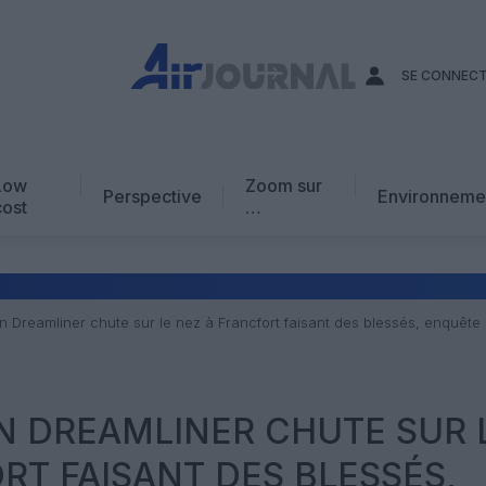
SE CONNEC
Low
Zoom sur
Perspective
Environneme
cost
…
Edito
En chiffres
Avis d’expert
un Dreamliner chute sur le nez à Francfort faisant des blessés, enquêt
AJ Académie
Vidéo
N DREAMLINER CHUTE SUR 
RT FAISANT DES BLESSÉS,