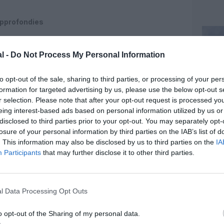
approfondies
faissement du train d’atterrissage avant sont
« en
sa, précisant que
« des experts sont actuellement sur
l -
Do Not Process My Personal Information
rdination avec les autorités compétentes. Le
 a également confirmé l’ouverture d’investigations
to opt-out of the sale, sharing to third parties, or processing of your per
avoir indiqué que les détails étaient encore en cours
formation for targeted advertising by us, please use the below opt-out s
 suivi.
r selection. Please note that after your opt-out request is processed y
eing interest-based ads based on personal information utilized by us or
 doit être déplacé dans un hangar pour des
disclosed to third parties prior to your opt-out. You may separately opt-
t que l’appareil ne soit réparé ».
Ce déplacement,
losure of your personal information by third parties on the IAB’s list of
ossibles au niveau du nez et de la structure
. This information may also be disclosed by us to third parties on the
IA
in d’atterrissage, du puits de train et de la jonction
Participants
that may further disclose it to other third parties.
rocédures de sécurité et de certification applicables
l Data Processing Opt Outs
vion de ligne alors qu’il est en stationnement reste
o opt-out of the Sharing of my personal data.
dans l’aviation commerciale. Ce type d’incident peut