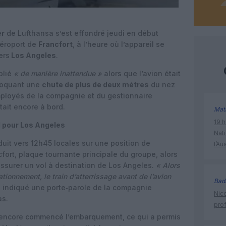
er
de Lufthansa s’est effondré jeudi en début
’aéroport de
Francfort
, à l’heure où l’appareil se
ers
Los Angeles
.
eplié
« de manière inattendue »
alors que l’avion était
ovoquant une
chute de plus de deux mètres
du nez
mployés de la compagnie et du gestionnaire
tait encore à bord.
Mat
19 h
l pour Los Angeles
Nati
roduit vers 12h45 locales sur une position de
l’Au
fort, plaque tournante principale du groupe, alors
assurer un vol à destination de Los Angeles.
« Alors
ationnement, le train d’atterrissage avant de l’avion
Bad
 indiqué une porte‑parole de la compagnie
Nice
as.
prof
 encore commencé l’embarquement, ce qui a permis