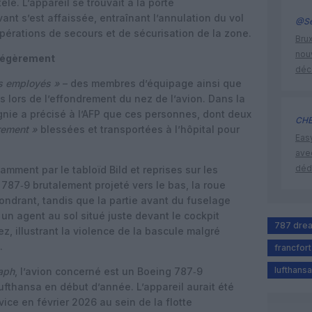
èle. L’appareil se trouvait à la porte
nt s’est affaissée, entraînant l’annulation du vol
@Se
érations de secours et de sécurisation de la zone.
Brux
nouv
 légèrement
déc
rs employés »
– des membres d’équipage ainsi que
s lors de l’effondrement du nez de l’avion. Dans la
gnie a précisé à l’AFP que ces personnes, dont deux
CHE
rement »
blessées et transportées à l’hôpital pour
Eas
ave
déd
mment par le tabloïd Bild et reprises sur les
787‑9 brutalement projeté vers le bas, la roue
fondrant, tandis que la partie avant du fuselage
, un agent au sol situé juste devant le cockpit
787 drea
z, illustrant la violence de la bascule malgré
.
francfort
lufthansa
aph
, l’avion concerné est un Boeing 787‑9
ufthansa en début d’année. L’appareil aurait été
ice en février 2026 au sein de la flotte