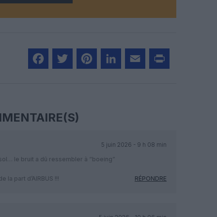
Facebook
Twitter
Pinterest
LinkedIn
Email
Print
MENTAIRE(S)
5 juin 2026 - 9 h 08 min
u sol… le bruit a dû ressembler à “boeing”
 la part d’AIRBUS !!!
RÉPONDRE