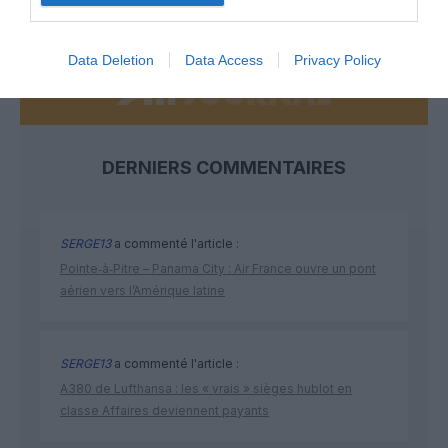
NOUS SOUTENIR
Data Deletion
Data Access
Privacy Policy
DERNIERS COMMENTAIRES
SERGE13
a commenté l'article :
Pointe‑à‑Pitre – Panama City : Air France ouvre un pont
aérien vers l’Amérique latine
SERGE13
a commenté l'article :
A380 de Lufthansa : les « vrais » sièges hublot en
classe Affaires deviennent payants