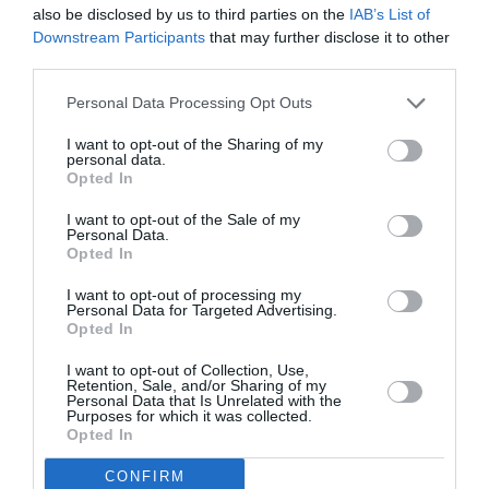
also be disclosed by us to third parties on the
IAB’s List of
Downstream Participants
that may further disclose it to other
Facebook
Twitter
Pinterest
LinkedIn
Email
Print
third parties.
Personal Data Processing Opt Outs
Aucun commentaire !
I want to opt-out of the Sharing of my
personal data.
Opted In
LAISSER UN COMMENTAIRE
I want to opt-out of the Sale of my
Personal Data.
Opted In
I want to opt-out of processing my
FAIRE UN DON
Personal Data for Targeted Advertising.
Opted In
Appel aux lecteurs !
I want to opt-out of Collection, Use,
Soutenez Air Journal participez
à son
Retention, Sale, and/or Sharing of my
Personal Data that Is Unrelated with the
développement !
Purposes for which it was collected.
Opted In
CONFIRM