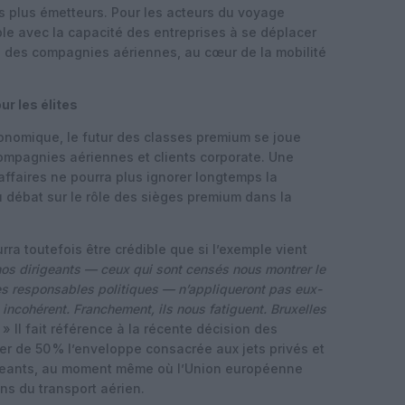
es plus émetteurs. Pour les acteurs du voyage
ible avec la capacité des entreprises à se déplacer
e des compagnies aériennes, au cœur de la mobilité
ur les élites
économique, le futur des classes premium se joue
compagnies aériennes et clients corporate. Une
affaires ne pourra plus ignorer longtemps la
u débat sur le rôle des sièges premium dans la
rra toutefois être crédible que si l’exemple vient
nos dirigeants — ceux qui sont censés nous montrer le
des responsables politiques — n’appliqueront pas eux-
incohérent. Franchement, ils nous fatiguent. Bruxelles
. » Il fait référence à la récente décision des
r de 50 % l’enveloppe consacrée aux jets privés et
igeants, au moment même où l’Union européenne
ns du transport aérien.