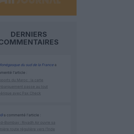
DERNIERS
COMMENTAIRES
Monégasque du sud de la France
a
enté l'article :
ports du Maroc : la carte
mbarquement passe au tout
érique avec Pax Check
o9
a commenté l'article :
ad–Bombay : Riyadh Air ouvre sa
ière route régulière vers l’Inde