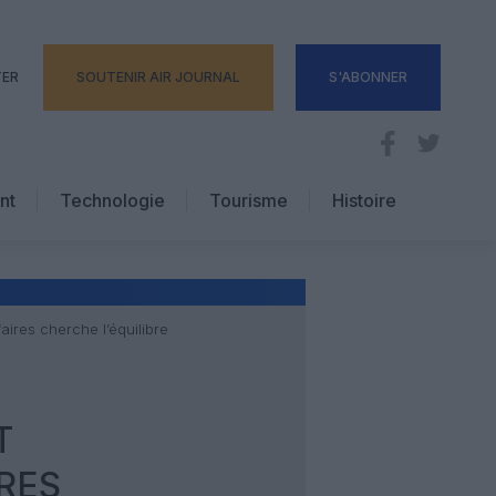
TER
SOUTENIR AIR JOURNAL
S'ABONNER
nt
Technologie
Tourisme
Histoire
Pratique
Hôtellerie
Voyages d’affaires
aires cherche l’équilibre
T
RES