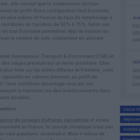
loin : elle conclut que la combinaison de trois
emium au profit d’une configuration tout‑Écocomie,
 les plus sobres et hausse du taux de remplissage à
Avia
s mondiales de l’aviation de 50 % à 75 %. Selon ces
Part
s en tout‑Économie permettrait déjà de baisser les
off
nuer le nombre de vols, simplement en utilisant
gar
.
mme Greenpeace, Transport & Environment (T&E) et
ND
 des sièges premium est un levier prioritaire. Elles
 plus forte sur les billets Affaires et Première, voire
Aéro
 capacités en cabines premium, au profit de
d’e
if : faire contribuer davantage ceux qui ont
num
finançant la transition via des investissements dans
rants durables.
uestion
»
classe A
déplacem
agence de voyages d’affaires Jancarthier
et acteur
sionnelle en France, le constat climatique n’est pas
mobilité
ne vraie question
», reconnaît‑il. Mais il refuse de
travel b