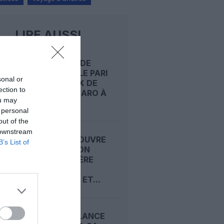
LIRE AUSSI
VOYAGES DE
GROUPE : LE PARI
sonal or
AMBITIEUX DE
ection to
JÉRÔME CARO À
ou may
LA...
 personal
out of the
 downstream
AIR INDIA OUVRE
B’s List of
UNE LIAISON
SAISONNIÈRE
MUMBAI–
TORONTO ET...
JETBLUE LANCE