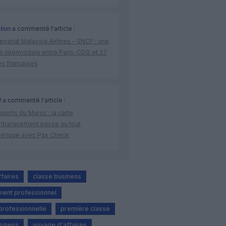
tion
a commenté l'article :
enariat Malaysia Airlines – SNCF : une
re intermodale entre Paris-CDG et 27
es françaises
R
a commenté l'article :
ports du Maroc : la carte
mbarquement passe au tout
érique avec Pax Check
ffaires
classe business
ent professionnel
 professionnelle
première classe
usiness
voyage d'affaires