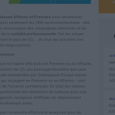
lasses Affaires et Première
pour décarboner
e plus seulement les ONG environnementales : elle
le économique des compagnies aériennes et du
t de la
mobilité professionnelle
. Car les sièges
ttent le plus de CO₂… et ceux qui assurent une
ols long‑courriers.
 premium
Le 
comm
ue les trajets effectués en Première ou en Affaires
Aéro
missions de CO₂ par passager‑kilomètre que ceux
d’e
étude commandée par Greenpeace Europe estime
num
 qui voyagent en Première ou en Affaires – sont
e l’aviation commerciale. En clair, les classes
oportionnée des émissions de carbone pour une
 grands voyageurs d’affaires en déplacement
Nic
ancièrement aisés.
Riy
prem
r l’université d’Oxford et analysant plus de