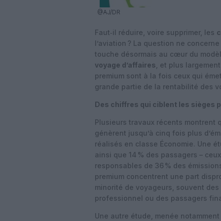
@AJ/DR
Faut‑il réduire, voire supprimer, les
c
l’aviation ? La question ne concern
touche désormais au cœur du modè
voyage d’affaires
, et plus largemen
premium sont à la fois ceux qui éme
grande partie de la rentabilité des v
Des chiffres qui ciblent les sièges
Plusieurs travaux récents montrent q
génèrent jusqu’à cinq fois plus d’é
réalisés en classe Économie. Une 
ainsi que 14 % des passagers – ceux
responsables de 36 % des émissions d
premium concentrent une part dispr
minorité de voyageurs, souvent des
professionnel ou des passagers fin
Une autre étude, menée notamment pa