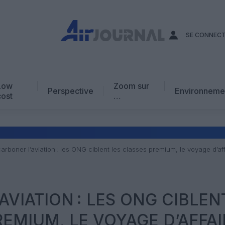
SE CONNEC
Low
Zoom sur
Perspective
Environneme
cost
…
Edito
En chiffres
Avis d’expert
arboner l’aviation : les ONG ciblent les classes premium, le voyage d’aff
AJ Académie
Vidéo
AVIATION : LES ONG CIBLEN
REMIUM, LE VOYAGE D’AFFAI