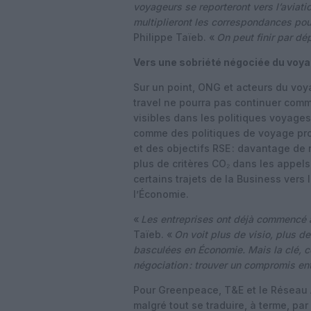
voyageurs se reporteront vers l’aviati
multiplieront les correspondances pour
Philippe Taïeb. «
On peut finir par dé
Vers une sobriété négociée du voyag
Sur un point, ONG et acteurs du voya
travel ne pourra pas continuer comm
visibles dans les politiques voyages
comme des politiques de voyage pro
et des objectifs RSE : davantage de r
plus de critères CO₂ dans les appels
certains trajets de la Business ver
l’Économie.
«
Les entreprises ont déjà commencé à
Taïeb. «
On voit plus de visio, plus d
basculées en Économie. Mais la clé, ce 
négociation : trouver un compromis ent
Pour Greenpeace, T&E et le Réseau A
malgré tout se traduire, à terme, par