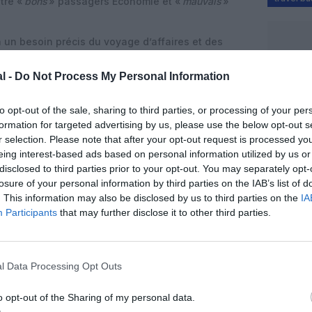
tre «
bons
» passagers Économie et «
mauvais
»
 à un besoin précis du voyage d’affaires et des
elle. «
Les grandes entreprises envoient leurs
giques, souvent sur des vols long‑courriers de nuit,
l -
Do Not Process My Personal Information
els dès l’atterrissage
», explique‑t‑il. «
Dire que la
s, c’est méconnaître la réalité du voyage d’affaires
. »
to opt-out of the sale, sharing to third parties, or processing of your per
formation for targeted advertising by us, please use the below opt-out s
ilité des compagnies aériennes
r selection. Please note that after your opt-out request is processed y
 pose la question du modèle économique des
eing interest-based ads based on personal information utilized by us or
générées par la Business et la Première sont
disclosed to third parties prior to your opt-out. You may separately opt-
losure of your personal information by third parties on the IAB’s list of
ilité des lignes long‑courriers, y compris pour
. This information may also be disclosed by us to third parties on the
IA
tarifs accessibles. Réduire fortement ces cabines
Participants
that may further disclose it to other third parties.
énarios de reconfiguration tout‑Économie,
la structure de revenus du transport aérien.
 en cause trop brutale des classes premium
l Data Processing Opt Outs
lobale des déplacements professionnels et fragiliser
s qui s’appuient fortement sur la clientèle
o opt-out of the Sharing of my personal data.
nnes, la disparition de la Business pourrait se