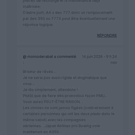
pièces de rechange et la maintenance déjà
maîtrisée.
D’autre part, AA a des 777 donc un remplacement
par des 350 ou 777X peut être éventuellement une
réponse logique.
RÉPONDRE
@ momoderabat
a commenté
14 juin 2026 - 9 h 24
:
min
Briseur de rêves…
Je ne serai pas aussi rigide et dogmatique que
vous…
Je dis simplement, attendons !
Plutôt que de faire des pronostics façon PMU…
Vous aurez PEUT-ÊTRE RAISON…
Les choses ne sont jamais figées (contrairement à
certaines personnes qui ont les deux pieds dans le
même sabot) avec les compagnies
aériennes….Japan Airlines pro Boeing vole
maintenant en A350…