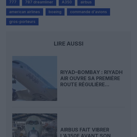
777
787 dreamliner
A350
airbus
american airlines
boeing
commande d'avions
gros-porteurs
LIRE AUSSI
RIYAD–BOMBAY : RIYADH
AIR OUVRE SA PREMIÈRE
ROUTE RÉGULIÈRE...
AIRBUS FAIT VIBRER
L’A350F AVANT SON