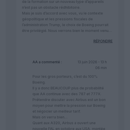
de la formation sur un nouveau type d’appareils
n’est pas un obstacle rédhibitoire.
Mais je suis d’accord avec vous, vu le contexte
géopolitique et les pressions fiscales de
l’administration Trump, le choix de Boeing pourrait
être privilégié. Nous verrons bien le moment venu…
RÉPONDRE
AA
a commenté :
13 juin 2026 - 13 h
06 min
Pour les gros porteurs, c’est du 100%
Boeing.
Il y a donc BEAUCOUP plus de probabilité
que AA continue avec des 787 et 777X.
Prétendre discuter avec Airbus est un bon
moyen pour mettre la pression sur Boeing
et négocier un meilleur tarif.
Mais on verra bien…
Quant aux A320, Airbus a ouvert une
nouvelle FAL en octobre aux USA, montée