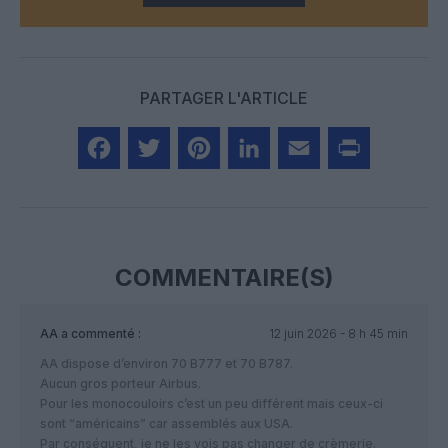
PARTAGER L'ARTICLE
Facebook
Twitter
Pinterest
LinkedIn
Email
Print
COMMENTAIRE(S)
AA
a commenté :
12 juin 2026 - 8 h 45 min
AA dispose d’environ 70 B777 et 70 B787.
Aucun gros porteur Airbus.
Pour les monocouloirs c’est un peu différent mais ceux-ci
sont “américains” car assemblés aux USA.
Par conséquent, je ne les vois pas changer de crèmerie.