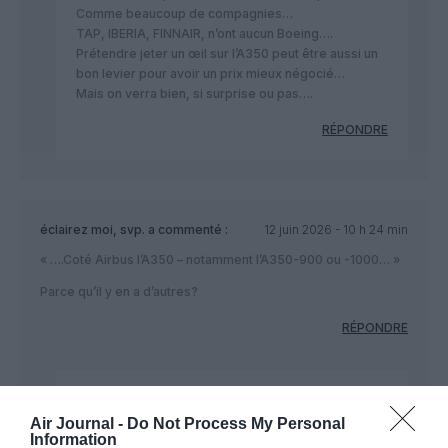
Comme beaucoup de compagnies…
TAP, IBERIA, FINNAIR, n’ont aucun Boeing….
Prétendre jeter un œil sur l’A350 peut être aussi un
bon levier pour avoir un prix mieux négocié…
Mais on verra bien, si surprise ou pas….
RÉPONDRE
éclairez moi, svp.
a commenté :
12 juin 2026 - 10 h 24 min
« ….Coté Airbus l’A350 – notamment l’A350-900 ou -1000… »
Parce qu’il y en a d’autres?
RÉPONDRE
Le guidelois
a commenté :
12 juin 2026 - 14 h 18
min
Air Journal -
Do Not Process My Personal
Information