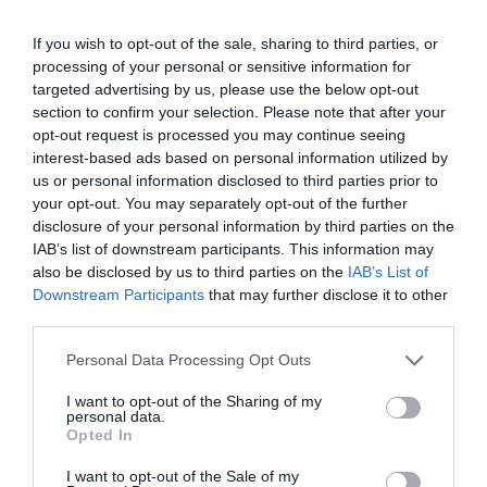
Il y a également l’a330 neo !
RÉPONDRE
If you wish to opt-out of the sale, sharing to third parties, or
processing of your personal or sensitive information for
targeted advertising by us, please use the below opt-out
section to confirm your selection. Please note that after your
opt-out request is processed you may continue seeing
Pierre
a commenté :
12 juin 2026 - 10 h 59 min
interest-based ads based on personal information utilized by
us or personal information disclosed to third parties prior to
N’oubliez pas pour American…..l’effet MAGA du
your opt-out. You may separately opt-out of the further
gouvernement nationaliste Trump qui imposera certainement
disclosure of your personal information by third parties on the
des Boeing….
IAB’s list of downstream participants. This information may
RÉPONDRE
also be disclosed by us to third parties on the
IAB’s List of
Downstream Participants
that may further disclose it to other
third parties.
Bencello
a commenté :
12 juin 2026 - 12 h 19 min
Personal Data Processing Opt Outs
AA souffre clairement d’un déficit par rapport à United et
I want to opt-out of the Sharing of my
Delta sur sa flotte LC.
personal data.
137 appareils contre 230 et 180.
Opted In
Le résultat d’années de frilosité, qui cause aujourd’hui une
rentabilité catastrophique.
I want to opt-out of the Sale of my