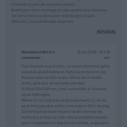
Il faudrait former de nouveaux pilotes..
Boeing part donc avantagé et cela semble joué d’avance.
On verra bien si la discussion était du pipo ou pas.
Mais bon, il y a parfois des surprises.
RÉPONDRE
Mamadou DIALLO
a
12 juin 2026 - 15 h 15
commenté :
min
Pour nuancer le pronostic, on notera toutefois qu’AA
possède quand même en flotte ou en instance de
livraison plus de 600 avions Airbus de la famille
A320, dont plus de la moitié sont des
A319/A320/A321ceo, donc assemblés à Toulouse
ou en Allemagne.
Même s’il ne s’agit pas de gros porteurs LC, on ne
peut donc pas dire qu’AA a une culture 100% Boeing.
Sachant que de toute façon il faudra recruter de
nombreux pilotes au cours des prochaines années
pour compenser les départs en retraite, la question