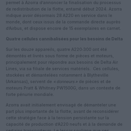
permet à Azorra d’annoncer la finalisation du processus
de redistribution de la flotte, entamé début 2024. Azorra
indique avoir désormais 28 A220 en service dans le
monde, dont ceux issus de la commande directe auprès
d’Airbus, et dispose encore de 15 exemplaires en carnet.
Quatre cellules cannibalisées pour les besoins de Delta
Sur les douze appareils, quatre A220‑300 ont été
démontés et livrés sous forme de pièces et moteurs,
principalement pour répondre aux besoins de Delta Air
Lines, via sa filiale de services matériels.
Ces cellules,
stockées et démantelées notamment à Blytheville
(Arkansas), servent de
«
donneurs
»
de pièces et de
moteurs Pratt & Whitney PW1500G, dans un contexte de
forte pénurie mondiale.
Azorra avait initialement envisagé de démanteler une
part plus importante de la flotte, avant de reconsidérer
cette stratégie face à la tension persistante sur la
capacité de production d’A220 neufs et à la demande de
certains transporteurs. Le lessor souligne que ces