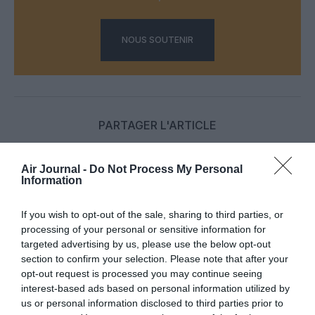
NOUS SOUTENIR
PARTAGER L'ARTICLE
Air Journal -
Do Not Process My Personal
Information
Facebook
Twitter
Pinterest
LinkedIn
Email
Print
If you wish to opt-out of the sale, sharing to third parties, or
processing of your personal or sensitive information for
targeted advertising by us, please use the below opt-out
COMMENTAIRE(S)
section to confirm your selection. Please note that after your
opt-out request is processed you may continue seeing
interest-based ads based on personal information utilized by
SERGE13
a commenté :
15 juin 2026 - 10 h 43 min
us or personal information disclosed to third parties prior to
J’ai vu ces 220 désossés sur le tarmac du Caire. Ils étaient