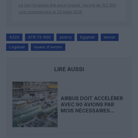
Le ciel n’a jamais été aussi chargé : record de 153 359
vols commerciaux le 23 juillet 2026
A220
ATR 72-600
azorra
Egyptair
lessor
Loganair
loueur d'avions
LIRE AUSSI
AIRBUS DOIT ACCÉLÉRER
AVEC 90 AVIONS PAR
MOIS NÉCESSAIRES...