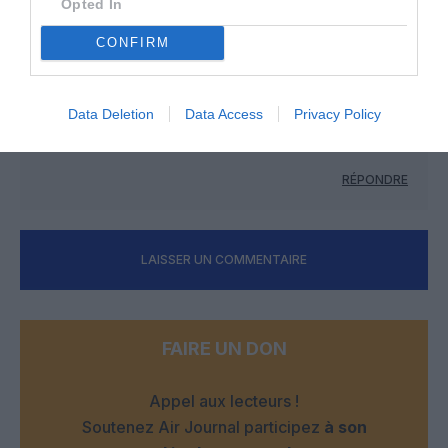
Opted In
NDR
a commenté :
15 juin 2026 - 12 h 06 min
CONFIRM
Pas encore au point ces nouveaux a220 et ces nouveaux E2,
la ram a regretté d’avoir vendu ses ex B737-700 et elle
cherche d’anciens Embraers E190 en ce moment, elle se
Data Deletion
Data Access
Privacy Policy
pourrait même qu’elle prennent des E175 beaucoup plus
dispo dans l’okaz.
RÉPONDRE
LAISSER UN COMMENTAIRE
FAIRE UN DON
Appel aux lecteurs !
Soutenez Air Journal participez
à son