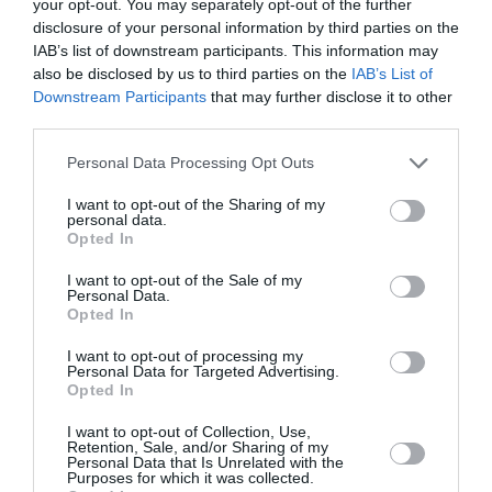
your opt-out. You may separately opt-out of the further
neufs.
disclosure of your personal information by third parties on the
Quel gâchis, sérieux.
IAB’s list of downstream participants. This information may
also be disclosed by us to third parties on the
IAB’s List of
RÉPONDRE
Downstream Participants
that may further disclose it to other
third parties.
Pas si Cool
a commenté :
15 juin 2026 - 18 h 55
Personal Data Processing Opt Outs
min
I want to opt-out of the Sharing of my
Oh Oui, mais comme le marché du neuf (avions et
personal data.
équipements et pièces détachés) est très serré, les
Opted In
délais de livraison ne suivent plus la demande, alors
on achète des avions sur pattes (c’est presque
I want to opt-out of the Sale of my
Personal Data.
moins cher) pour les transformer en magasin de
Opted In
pièces d’occasion !!
I want to opt-out of processing my
Les compagnies se font un stock au fond du jardin
Personal Data for Targeted Advertising.
pour être sur d’avoir de la réserve !!
Opted In
RÉPONDRE
I want to opt-out of Collection, Use,
Retention, Sale, and/or Sharing of my
Personal Data that Is Unrelated with the
Purposes for which it was collected.