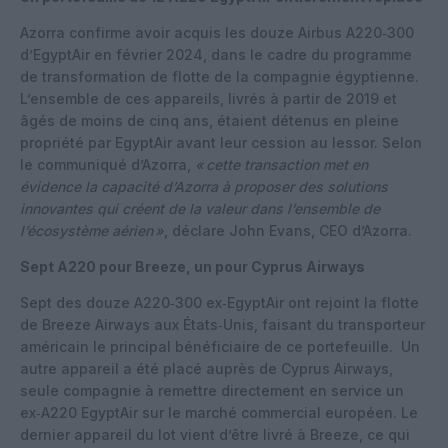
Azorra confirme avoir acquis les douze Airbus A220‑300
d’EgyptAir en février 2024, dans le cadre du programme
de transformation de flotte de la compagnie égyptienne.
L’ensemble de ces appareils, livrés à partir de 2019 et
âgés de moins de cinq ans, étaient détenus en pleine
propriété par EgyptAir avant leur cession au lessor. Selon
le communiqué d’Azorra,
«
cette transaction met en
évidence la capacité d’Azorra à proposer des solutions
innovantes qui créent de la valeur dans l’ensemble de
l’écosystème aérien
»
, déclare John Evans, CEO d’Azorra.
Sept A220 pour Breeze, un pour Cyprus Airways
Sept des douze A220‑300 ex‑EgyptAir ont rejoint la flotte
de Breeze Airways aux États‑Unis, faisant du transporteur
américain le principal bénéficiaire de ce portefeuille.
Un
autre appareil a été placé auprès de Cyprus Airways,
seule compagnie à remettre directement en service un
ex‑A220 EgyptAir sur le marché commercial européen.
Le
dernier appareil du lot vient d’être livré à Breeze, ce qui