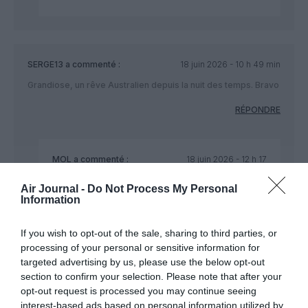
SERGE13
a commenté :
18 juin 2026 - 10 h 49 min
Grandiose, un rêve Australien depuis la nuit des temps. Bravo
RÉPONDRE
MOL
a commenté :
18 juin 2026 - 12 h 17
min
Air Journal -
Do Not Process My Personal
INCROYABLE , un commentaire sans dire que
Information
Ryanair est la meilleure et MOL un dieu vivant ….
RÉPONDRE
If you wish to opt-out of the sale, sharing to third parties, or
processing of your personal or sensitive information for
targeted advertising by us, please use the below opt-out
section to confirm your selection. Please note that after your
apthltk
a commenté :
19 juin 2026 - 10 h
opt-out request is processed you may continue seeing
31 min
interest-based ads based on personal information utilized by