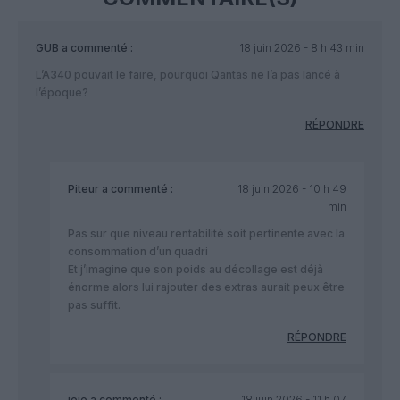
GUB
a commenté :
18 juin 2026 - 8 h 43 min
L’A340 pouvait le faire, pourquoi Qantas ne l’a pas lancé à
l’époque?
RÉPONDRE
Piteur
a commenté :
18 juin 2026 - 10 h 49
min
Pas sur que niveau rentabilité soit pertinente avec la
consommation d’un quadri
Et j’imagine que son poids au décollage est déjà
énorme alors lui rajouter des extras aurait peux être
pas suffit.
RÉPONDRE
jeje
a commenté :
18 juin 2026 - 11 h 07