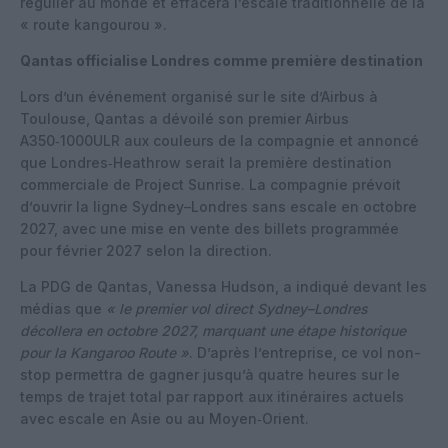
régulier au monde et effacera l’escale traditionnelle de la
« route kangourou ».
Qantas officialise Londres comme première destination
Lors d’un événement organisé sur le site d’Airbus à
Toulouse, Qantas a dévoilé son premier Airbus
A350‑1000ULR aux couleurs de la compagnie et annoncé
que Londres‑Heathrow serait la première destination
commerciale de Project Sunrise. La compagnie prévoit
d’ouvrir la ligne Sydney–Londres sans escale en octobre
2027, avec une mise en vente des billets programmée
pour février 2027 selon la direction.
La PDG de Qantas, Vanessa Hudson, a indiqué devant les
médias que
« le premier vol direct Sydney–Londres
décollera en octobre 2027, marquant une étape historique
pour la Kangaroo Route »
. D’après l’entreprise, ce vol non-
stop permettra de gagner jusqu’à quatre heures sur le
temps de trajet total par rapport aux itinéraires actuels
avec escale en Asie ou au Moyen‑Orient.