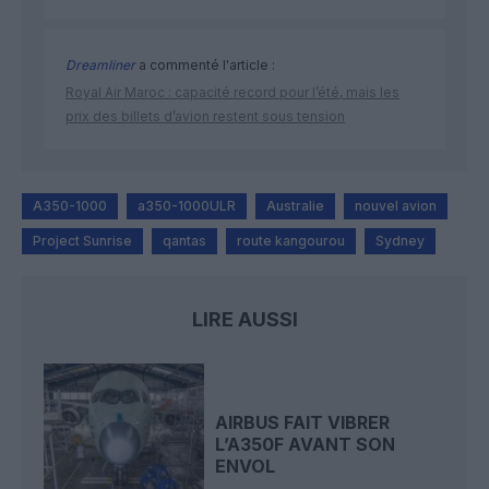
Dreamliner
a commenté l'article :
Royal Air Maroc : capacité record pour l’été, mais les
prix des billets d’avion restent sous tension
A350-1000
a350-1000ULR
Australie
nouvel avion
Project Sunrise
qantas
route kangourou
Sydney
LIRE AUSSI
AIRBUS FAIT VIBRER
L’A350F AVANT SON
ENVOL