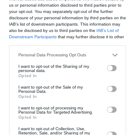
C’est une infidélité impardonnable. 😉
us or personal information disclosed to third parties prior to
your opt-out. You may separately opt-out of the further
RÉPONDRE
disclosure of your personal information by third parties on the
IAB’s list of downstream participants. This information may
also be disclosed by us to third parties on the
IAB’s List of
Downstream Participants
that may further disclose it to other
third parties.
Tony de Brest
a commenté :
18 juin 2026 - 12 h 04 min
Personal Data Processing Opt Outs
Airbus a indiqué plus tôt ce mois‑ci que le premier appareil ne
serait finalement livré qu’en avril 2027 au lieu de fin 2026, ce
I want to opt-out of the Sharing of my
personal data.
qui a repoussé le lancement de la ligne directe Sydney-
Opted In
Londres, désormais prévu au mois d’octobre 2027.
Qantas avait auparavant évoqué Brisbane et Melbourne, en
I want to opt-out of the Sale of my
plus de Sydney, comme futurs hubs pour ses vols directs
Personal Data.
vers Londres et New York. Mais la dernière annonce de la
Opted In
compagnie ne mentionne plus ces deux villes australiennes.
I want to opt-out of processing my
La compagnie estime qu’en 2025, plus de 12 000 passagers
Personal Data for Targeted Advertising.
voyageaient chaque semaine entre Sydney et Londres, tous
Opted In
sens confondus, contre 7 500 sur la liaison Melbourne–
Londres et 5 300 pour Brisbane. Environ 2 500 personnes
I want to opt-out of Collection, Use,
empruntaient chaque semaine la route Sydney–New York la
Retention, Sale, and/or Sharing of my