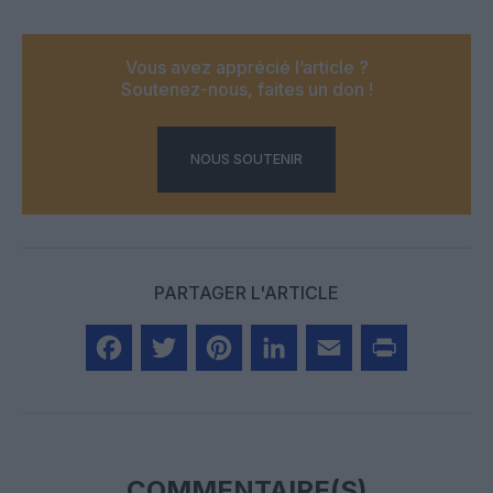
Vous avez apprécié l’article ?
Soutenez-nous, faites un don !
NOUS SOUTENIR
PARTAGER L'ARTICLE
Facebook
Twitter
Pinterest
LinkedIn
Email
Print
COMMENTAIRE(S)