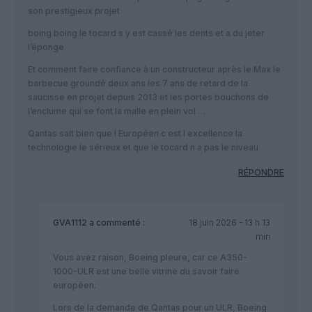
son prestigieux projet
boing boing le tocard s y est cassé les dents et a du jeter
l’éponge
Et comment faire confiance à un constructeur après le Max le
barbecue groundé deux ans les 7 ans de retard de la
saucisse en projet depuis 2013 et les portes bouchons de
l’enclume qui se font la malle en plein vol …
Qantas sait bien que l Européen c est l excellence la
technologie le sérieux et que le tocard n a pas le niveau
RÉPONDRE
GVA1112
a commenté :
18 juin 2026 - 13 h 13
min
Vous avez raison, Boeing pleure, car ce A350-
1000-ULR est une belle vitrine du savoir faire
européen.
Lors de la demande de Qantas pour un ULR, Boeing