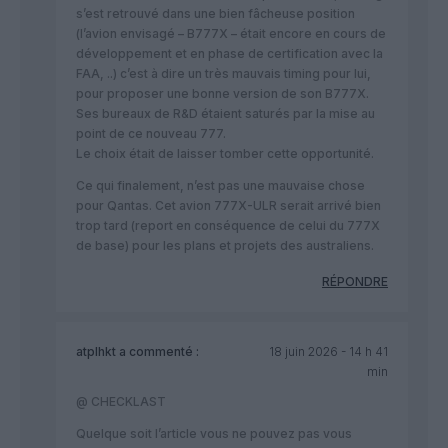
s’est retrouvé dans une bien fâcheuse position
(l’avion envisagé – B777X – était encore en cours de
développement et en phase de certification avec la
FAA, ..) c’est à dire un très mauvais timing pour lui,
pour proposer une bonne version de son B777X.
Ses bureaux de R&D étaient saturés par la mise au
point de ce nouveau 777.
Le choix était de laisser tomber cette opportunité.
Ce qui finalement, n’est pas une mauvaise chose
pour Qantas. Cet avion 777X-ULR serait arrivé bien
trop tard (report en conséquence de celui du 777X
de base) pour les plans et projets des australiens.
RÉPONDRE
atplhkt
a commenté :
18 juin 2026 - 14 h 41
min
@ CHECKLAST
Quelque soit l’article vous ne pouvez pas vous