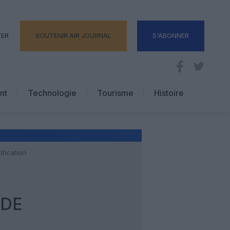
TER
SOUTENIR AIR JOURNAL
S'ABONNER
nt
Technologie
Tourisme
Histoire
Pratique
Hôtellerie
Voyages d’affaires
ification
 DE