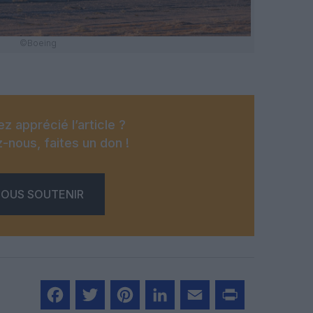
©Boeing
z apprécié l’article ?
-nous, faites un don !
OUS SOUTENIR