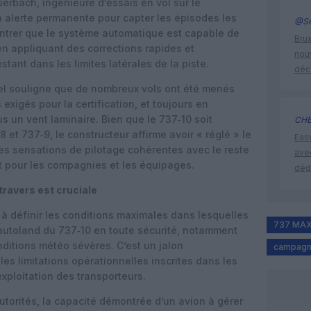
erbach, ingénieure d’essais en vol sur le
 alerte permanente pour capter les épisodes les
@Se
montrer que le système automatique est capable de
Brux
 en appliquant des corrections rapides et
nouv
stant dans les limites latérales de la piste.
déc
el souligne que de nombreux vols ont été menés
exigés pour la certification, et toujours en
s un vent laminaire. Bien que le 737‑10 soit
CHE
 et 737‑9, le constructeur affirme avoir « réglé » le
Eas
des sensations de pilotage cohérentes avec le reste
ave
nt pour les compagnies et les équipages.
déd
 travers est cruciale
 à définir les conditions maximales dans lesquelles
737 MAX
’autoland du 737‑10 en toute sécurité, notamment
ditions météo sévères. C’est un jalon
campagn
 les limitations opérationnelles inscrites dans les
xploitation des transporteurs.
utorités, la capacité démontrée d’un avion à gérer