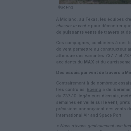
©Boeing
À Midland, au Texas, les équipes d’
chasser le vent »
pour démontrer que
de
puissants vents de travers
et de
Ces campagnes, combinées à des tes
doivent permettre au constructeur a
attendue des variantes 737‑7 et 737
accidents du
MAX
et du durcisseme
Des essais par vent de travers à Mi
Contrairement à de nombreux essais
très contrôlés,
Boeing
a délibérément
du 737‑10. Ingénieurs d’essais, mété
semaines
en veille sur le vent
, prêt
prévisions annonçaient des vents d
International Air and Space Port.
« Nous n’avons généralement une bonne