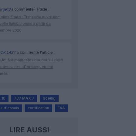
rge13
a commenté l'article :
elles–Porto : Transavia ouvre une
elle liaison loisirs à partir de
embre 2026
CK LAST
a commenté l'article :
yJet fait monter les doudous à bord
c des cartes d’embarquement
iées
 10
737 MAX 7
boeing
e d'essais
certification
FAA
LIRE AUSSI