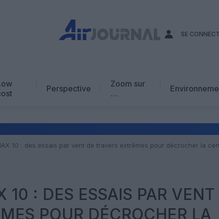
SE CONNEC
Low
Zoom sur
Perspective
Environneme
cost
…
Edito
En chiffres
Avis d’expert
AX 10 : des essais par vent de travers extrêmes pour décrocher la cert
AJ Académie
Vidéo
 10 : DES ESSAIS PAR VENT
ÊMES POUR DÉCROCHER LA