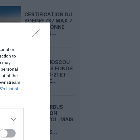
CERTIFICATION DU
BOEING 737 MAX 7
: LA FAA DONNE
ENFIN SON...
sonal or
ection to
RUSSIE : MOSCOU
ou may
REMET DES FONDS
 personal
SUR LE MC-21 ET
out of the
POUSSE LE...
 downstream
B’s List of
A350F : AIRBUS
DÉCALE SON
PREMIER VOL, MAIS
TIENT
TOUJOURS...