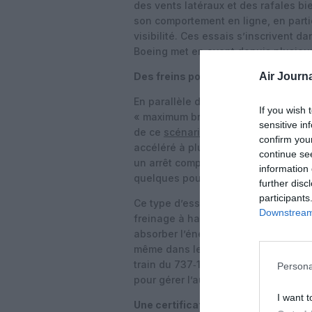
des vents latéraux et des rafales b
son comportement en ligne, en particu
visibilité. Ces essais s’inscrivent 
Boeing met en avant depuis plusieur
Air Journa
Des freins poussés au maximum à
En parallèle des essais de vent de t
If you wish 
« maximum brake energy » sur le 737
sensitive in
de ce
scénario de décollage interr
confirm you
accéléré à plus de 180 kt (environ 
continue se
un arrêt complet, sans inverseurs d
information 
quelques pourcents de la fin de vie
further disc
participants
Ce type d’essai vise à valider que l
Downstream 
freinage à haute capacité – le plus 
absorber l’énergie cinétique et les
même dans le
« pire des cas »
opéra
train du 737‑10 et ajouté un rotor 
Persona
pour gérer l’augmentation de masse
I want t
Une certification attendue en 2026