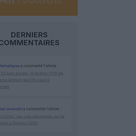
DERNIERS
COMMENTAIRES
hématiques
a commenté l'article :
 23 sans escale : le Boeing 777F de
onal Airlines relie l’Écosse à
stralie
issi novembri
a commenté l'article :
–Corse : ces vols électriques qui se
ilent à l’horizon 2030