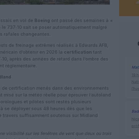
essais en vol de
Boeing
ont passé des semaines à
«
 le 737‑10 sait se poser automatiquement malgré
s rafales changeantes.
ts de freinage extrêmes réalisés à Edwards AFB,
méricain d’obtenir en 2026 la
certification
tant
‑10, après des années de retard dans l’ombre des
nt réglementaire.
Mat
19 h
dland
Nati
 de certification menés dans des environnements
l’Au
 misé sur la météo réelle pour éprouver l’autoland
orologues et pilotes sont restés plusieurs
s à se déployer sous 48 heures dès que les
Bad
e travers suffisamment soutenus sur Midland
Nice
prof
 visibilité sur les fenêtres de vent que deux ou trois