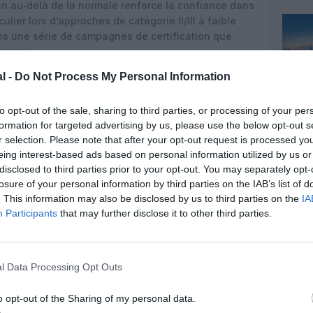
ien au‑delà de la normale renforce la confiance dans
lier lors d’approches de catégorie II/III à faible
dans une série de campagnes de certification que
s mois.
l -
Do Not Process My Personal Information
 Edwards
ravers, Boeing a récemment bouclé les tests dits de
to opt-out of the sale, sharing to third parties, or processing of your per
‑10 à Edwards Air Force Base, en Californie. Lors
formation for targeted advertising by us, please use the below opt-out s
ompu en conditions de masse maximale
, l’avion a été
r selection. Please note that after your opt-out request is processed y
207 mph) avant que le pilote d’essais ne déclenche
eing interest-based ads based on personal information utilized by us or
e poussée, avec des freins volontairement usés à
disclosed to third parties prior to your opt-out. You may separately opt-
 nominale.
losure of your personal information by third parties on the IAB’s list of
. This information may also be disclosed by us to third parties on the
IA
e train d’atterrissage et un nouveau système de
Participants
that may further disclose it to other third parties.
puissant jamais installé sur un 737 – peuvent
 températures extrêmes générées sans défaillance,
tionnel. Les ingénieurs ont notamment renforcé le
composite supplémentaire dans les freins carbone
l Data Processing Opt Outs
 maximale au décollage.
o opt-out of the Sharing of my personal data.
, après des années de retard