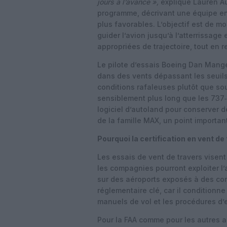
jours à l’avance »,
explique Lauren Au
programme, décrivant une équipe en
plus favorables. L’objectif est de 
guider l’avion jusqu’à l’atterrissage
appropriées de trajectoire, tout en re
Le pilote d’essais Boeing Dan Mang
dans des vents dépassant les seuils 
conditions rafaleuses plutôt que sou
sensiblement plus long que les 737‑8
logiciel d’autoland pour conserver 
de la famille MAX, un point importa
Pourquoi la certification en vent de
Les essais de vent de travers visent
les compagnies pourront exploiter l
sur des aéroports exposés à des con
réglementaire clé, car il conditionne
manuels de vol et les procédures d’e
Pour la FAA comme pour les autres a