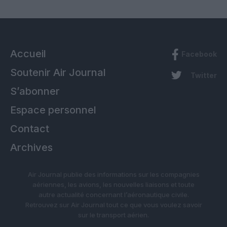
Accueil
Facebook
Soutenir Air Journal
Twitter
S’abonner
Espace personnel
Contact
Archives
Air Journal publie des informations sur les compagnies
aériennes, les avions, les nouvelles liaisons et toute
autre actualité concernant l’aéronautique civile.
Retrouvez sur Air Journal tout ce que vous voulez savoir
sur le transport aérien.