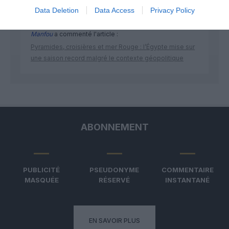
Data Deletion
Data Access
Privacy Policy
Manfou
a commenté l'article :
Pyramides, croisières et mer Rouge : l’Égypte mise sur
une saison record malgré le contexte géopolitique
ABONNEMENT
PUBLICITÉ
PSEUDONYME
COMMENTAIRE
MASQUÉE
RÉSERVÉ
INSTANTANÉ
EN SAVOIR PLUS