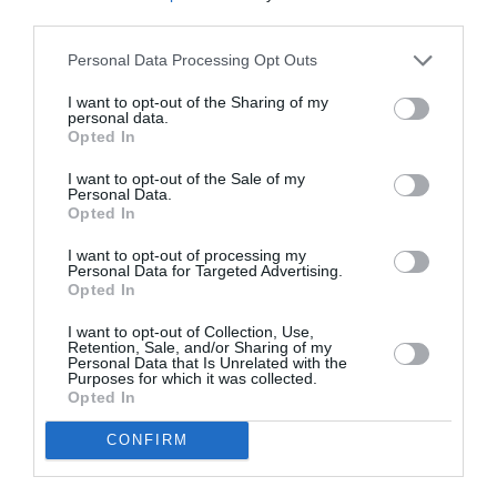
third parties.
Appel aux lecteurs !
Soutenez Air Journal participez
à son
Personal Data Processing Opt Outs
développement !
I want to opt-out of the Sharing of my
personal data.
Opted In
NOUS SOUTENIR
I want to opt-out of the Sale of my
Personal Data.
Opted In
I want to opt-out of processing my
Personal Data for Targeted Advertising.
Opted In
I want to opt-out of Collection, Use,
Retention, Sale, and/or Sharing of my
DERNIERS COMMENTAIRES
Personal Data that Is Unrelated with the
Purposes for which it was collected.
Opted In
atplhkt
a commenté l'article :
CONFIRM
Contrôles aux frontières entre l’Espagne et l’Italie : des
arrivées plus longues, des correspondances à risque