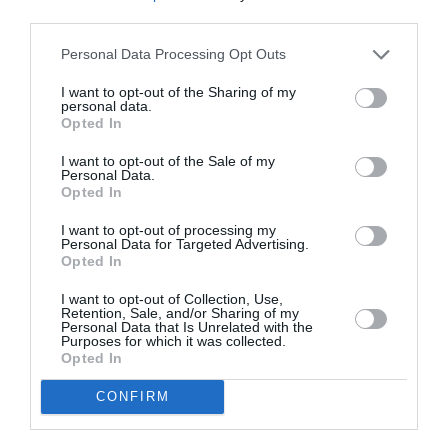
third parties.
Appel aux lecteurs !
Soutenez Air Journal participez
à son
Personal Data Processing Opt Outs
développement !
I want to opt-out of the Sharing of my
personal data.
Opted In
NOUS SOUTENIR
I want to opt-out of the Sale of my
Personal Data.
Opted In
I want to opt-out of processing my
Personal Data for Targeted Advertising.
Opted In
I want to opt-out of Collection, Use,
Retention, Sale, and/or Sharing of my
DERNIERS COMMENTAIRES
Personal Data that Is Unrelated with the
Purposes for which it was collected.
Opted In
CG59
a commenté l'article :
CONFIRM
Un enfant refuse sa ceinture : un vol Porter Airlines
annulé au Canada