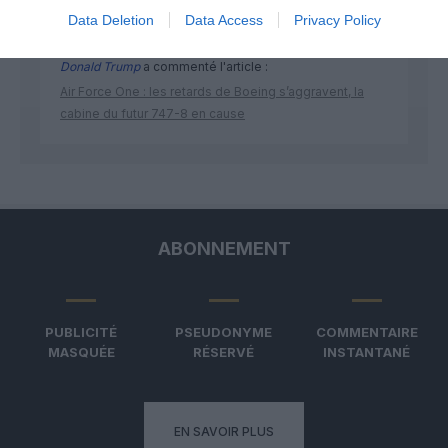
Data Deletion
Data Access
Privacy Policy
Donald Trump
a commenté l'article :
Air Force One : les retards de Boeing s’aggravent, la
cabine du futur 747-8 en cause
ABONNEMENT
PUBLICITÉ
PSEUDONYME
COMMENTAIRE
MASQUÉE
RÉSERVÉ
INSTANTANÉ
EN SAVOIR PLUS