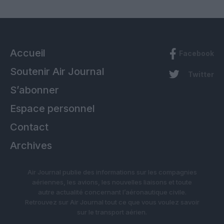
Accueil
Facebook
Soutenir Air Journal
Twitter
S’abonner
Espace personnel
Contact
Archives
Air Journal publie des informations sur les compagnies
aériennes, les avions, les nouvelles liaisons et toute
autre actualité concernant l’aéronautique civile.
Retrouvez sur Air Journal tout ce que vous voulez savoir
sur le transport aérien.