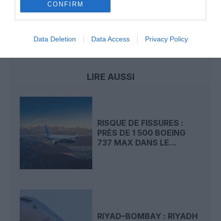
de Boeing 777-9 déjà construits
CONFIRM
Data Deletion
Data Access
Privacy Policy
787 dreamliner
boeing
incidents
LIRE AUSSI
RISQUE DE FISSURES :
PRÈS DE 1 500 BOEING
737 MAX DANS LE...
RIYAD–BOMBAY : RIYADH