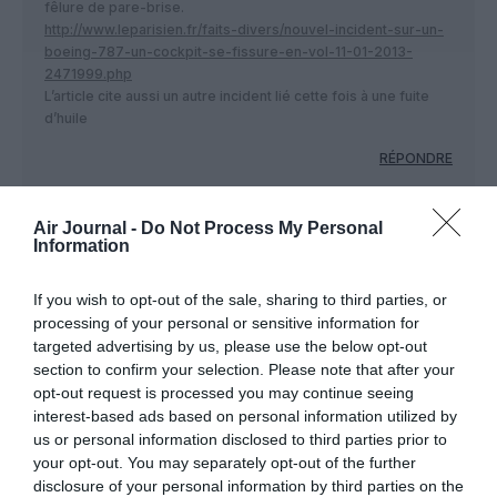
fêlure de pare-brise.
http://www.leparisien.fr/faits-divers/nouvel-incident-sur-un-
boeing-787-un-cockpit-se-fissure-en-vol-11-01-2013-
2471999.php
L’article cite aussi un autre incident lié cette fois à une fuite
d’huile
RÉPONDRE
Air Journal -
Do Not Process My Personal
Information
LAISSER UN COMMENTAIRE
If you wish to opt-out of the sale, sharing to third parties, or
processing of your personal or sensitive information for
FAIRE UN DON
targeted advertising by us, please use the below opt-out
section to confirm your selection. Please note that after your
opt-out request is processed you may continue seeing
Appel aux lecteurs !
interest-based ads based on personal information utilized by
Soutenez Air Journal participez
à son
us or personal information disclosed to third parties prior to
développement !
your opt-out. You may separately opt-out of the further
disclosure of your personal information by third parties on the