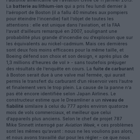
La
batterie au lithium-ion
qui a pris feu lundi dernier à
l’aéroport de Boston (il a fallu 40 minutes aux pompiers
pour éteindre l’incendie) fait l’objet de toutes les
attentions : elle est unique dans l’aviation, et la FAA
l’avait d’ailleurs remarqué en 2007, soulignant une
probabilité plus grande d’incendie ou d’explosion que sur
les équivalents au nickel-cadmium. Mais ces dernières
sont deux fois moins efficaces pour la même taille, et
Boeing défend son choix et son design, « après plus de
1,3 millions d’heures de vol » - sans toutefois préjuger
des résultats de l’enquête en cours. La
fuite de carburant
à Boston serait due à une valve mal fermée, qui aurait
permis le transfert du carburant d’un réservoir vers l’autre
et finalement vers le trop plein. La cause de la panne n’a
pas été encore identifiée selon Japan Airlines. Le
constructeur estime que le Dreamliner a un
niveau de
fiabilité
similaire à celui du 777 après environ quatorze
mois de vols commerciaux, et meilleur que celui
d’appareils plus anciens. Selon le chef de projet 787
Mike Sinnett interrogé par
Aviation Week
, « ces problèmes
sont les mêmes qu’avant : nous ne les voulions pas alors,
et nous avons travaillé dur pour les régler – ce que nous