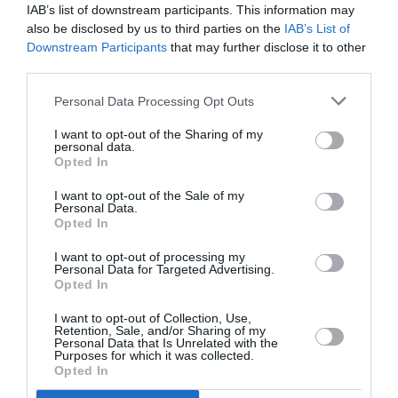
IAB’s list of downstream participants. This information may
also be disclosed by us to third parties on the
IAB’s List of
NOUS SOUTENIR
Downstream Participants
that may further disclose it to other
third parties.
Personal Data Processing Opt Outs
I want to opt-out of the Sharing of my
personal data.
Opted In
DERNIERS COMMENTAIRES
I want to opt-out of the Sale of my
Personal Data.
Opted In
Manfou
a commenté l'article :
I want to opt-out of processing my
Personal Data for Targeted Advertising.
Pyramides, croisières et mer Rouge : l’Égypte mise sur
Opted In
une saison record malgré le contexte géopolitique
I want to opt-out of Collection, Use,
Retention, Sale, and/or Sharing of my
Personal Data that Is Unrelated with the
Purposes for which it was collected.
Arn31
a commenté l'article :
Opted In
Après Emirates, Lufthansa remet en cause la réception