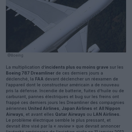
@Boeing
La multiplication d’
incidents plus ou moins grave
sur les
Boeing 787 Dreamliner
de ces derniers jours a
déclenché, la
FAA
devant déclencher un réexamen de
l’appareil dont le constructeur américain a de nouveau
pris la défense. Incendie de batterie, fuites d’huile ou de
carburant, pannes électriques et bug sur les freins ont
frappé ces derniers jours les Dreamliner des compagnies
aériennes
United Airlines
,
Japan Airlines
et
All Nippon
Airways
, et avant elles
Qatar Airways
ou
LAN Airlines
.
Le problème électrique semble le plus pressant, et
devrait être visé par la «
review
» que devrait annoncer
l’autorité américaine de l’aviation civile ce 11 janvier 2013.