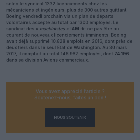
selon le syndicat 1332 licenciements chez les
mécaniciens et ingénieurs, plus de 300 autres quittant
Boeing vendredi prochain via un plan de départs
volontaires accepté au total par 1300 employés. Le
syndicat des «
machinistes
»
IAM
dit ne pas être au
courant de nouveaux licenciements imminents. Boeing
avait déjà supprimé 10.828 emplois en 2016, dont près de
deux tiers dans le seul Etat de Washington. Au 30 mars
2017, il comptait au total 146.962 employés, dont
74.196
dans sa division Avions commerciaux.
Vous avez apprécié l’article ?
Soutenez-nous, faites un don !
NOUS SOUTENIR