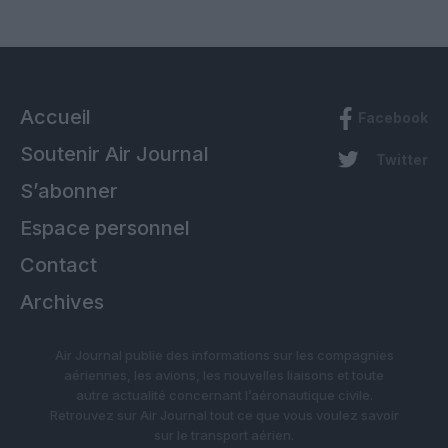
Accueil
Facebook
Soutenir Air Journal
Twitter
S’abonner
Espace personnel
Contact
Archives
Air Journal publie des informations sur les compagnies
aériennes, les avions, les nouvelles liaisons et toute
autre actualité concernant l’aéronautique civile.
Retrouvez sur Air Journal tout ce que vous voulez savoir
sur le transport aérien.