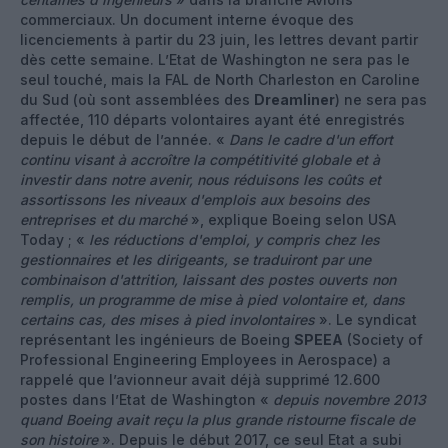
commerciaux. Un document interne évoque des
licenciements à partir du 23 juin, les lettres devant partir
dès cette semaine. L’Etat de Washington ne sera pas le
seul touché, mais la FAL de North Charleston en Caroline
du Sud (où sont assemblées des
Dreamliner
) ne sera pas
affectée, 110 départs volontaires ayant été enregistrés
depuis le début de l’année. «
Dans le cadre d'un effort
continu visant à accroître la compétitivité globale et à
investir dans notre avenir, nous réduisons les coûts et
assortissons les niveaux d'emplois aux besoins des
entreprises et du marché
», explique Boeing selon USA
Today ; «
les réductions d'emploi, y compris chez les
gestionnaires et les dirigeants, se traduiront par une
combinaison d'attrition, laissant des postes ouverts non
remplis, un programme de mise à pied volontaire et, dans
certains cas, des mises à pied involontaires
». Le syndicat
représentant les ingénieurs de Boeing
SPEEA
(Society of
Professional Engineering Employees in Aerospace) a
rappelé que l’avionneur avait déjà supprimé 12.600
postes dans l’Etat de Washington «
depuis novembre 2013
quand Boeing avait reçu la plus grande ristourne fiscale de
son histoire
». Depuis le début 2017, ce seul Etat a subi