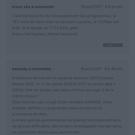
bravo xXx
a commenté :
18 avril 2017 - 9 h 24 min
C’est surtout la fin du renouvellement des programmes, le
787 vient de faire voler sa dernière variante, le 737Max est
prêt, et le design du 777x à été gelé.
Donc c’est logique, Airbus fait pareil.
RÉPONDRE
bencello
a commenté :
18 avril 2017 - 9 h 49 min
Problèmes de calculs: le syndicat annonce 12600 postes
depuis 2013, or si l’on ajoute 2016 et 2017 on arrive déjà à
12628. Doit-on ajouter ces deux chiffres ou s’agit-il de la
même chose ?
Dans tous les cas il s’agit d’une véritable SAIGNEE, d’une
ampleur difficile à comprendre dans un marché en
croissance durable.
A moins que les gestionnaires de Boeing reconnaissent ainsi
de graves difficultés, des erreurs stratégiques lourdes et/ou
un concurrent Airbus plus performant.