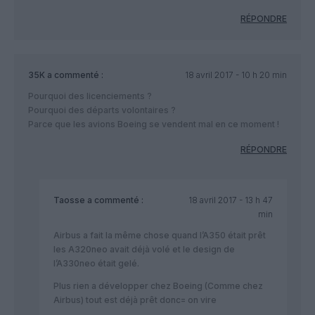
RÉPONDRE
35K
a commenté :
18 avril 2017 - 10 h 20 min
Pourquoi des licenciements ?
Pourquoi des départs volontaires ?
Parce que les avions Boeing se vendent mal en ce moment !
RÉPONDRE
Taosse
a commenté :
18 avril 2017 - 13 h 47
min
Airbus a fait la même chose quand l’A350 était prêt
les A320neo avait déjà volé et le design de
l’A330neo était gelé.
Plus rien a développer chez Boeing (Comme chez
Airbus) tout est déjà prêt donc= on vire