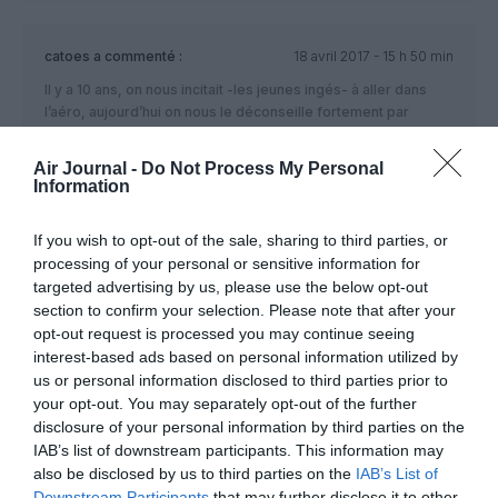
catoes
a commenté :
18 avril 2017 - 15 h 50 min
Il y a 10 ans, on nous incitait -les jeunes ingés- à aller dans
l’aéro, aujourd’hui on nous le déconseille fortement par
manque de jobs en sortie (il suffit de regarder à quel point
SupAero a baissé dans les classements nationaux alors que
Air Journal -
Do Not Process My Personal
la qualité de cette école est toujours aussi remarquable).
Information
Visiblement, j’ai écouté les conseils d’il y a 1à ans, mais en
vivant dans notre époque… je sais très bien que mon début
If you wish to opt-out of the sale, sharing to third parties, or
de carrière ne se fera pas chez un grand constructeur
processing of your personal or sensitive information for
aéronautique, et encore moins en France.
targeted advertising by us, please use the below opt-out
RÉPONDRE
section to confirm your selection. Please note that after your
opt-out request is processed you may continue seeing
interest-based ads based on personal information utilized by
us or personal information disclosed to third parties prior to
Ne vous découragez pas....
a
18 avril 2017 - 16 h 33
your opt-out. You may separately opt-out of the further
commenté :
min
disclosure of your personal information by third parties on the
Par nature, une carrière, c’est quelque chose de
IAB’s list of downstream participants. This information may
long…sur de nombreuses années….
also be disclosed by us to third parties on the
IAB’s List of
Aller ici/ailleurs/bouger/revenir n’est pas synonyme
Downstream Participants
that may further disclose it to other