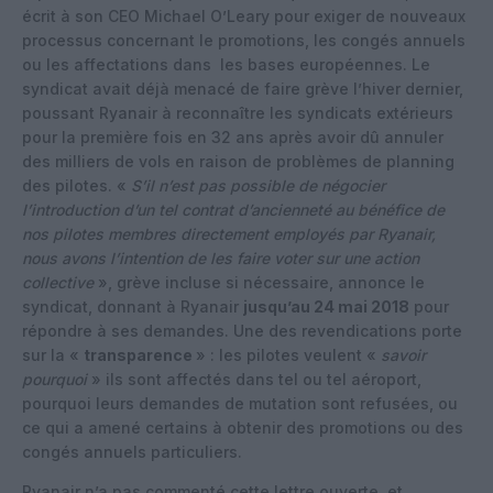
écrit à son CEO Michael O’Leary pour exiger de nouveaux
processus concernant le promotions, les congés annuels
ou les affectations dans les bases européennes. Le
syndicat avait déjà menacé de faire grève l’hiver dernier,
poussant Ryanair à reconnaître les syndicats extérieurs
pour la première fois en 32 ans après avoir dû annuler
des milliers de vols en raison de problèmes de planning
des pilotes. «
S’il n’est pas possible de négocier
l’introduction d’un tel contrat d’ancienneté au bénéfice de
nos pilotes membres directement employés par Ryanair,
nous avons l’intention de les faire voter sur une action
collective
», grève incluse si nécessaire, annonce le
syndicat, donnant à Ryanair
jusqu’au 24 mai 2018
pour
répondre à ses demandes. Une des revendications porte
sur la «
transparence
» : les pilotes veulent «
savoir
pourquoi
» ils sont affectés dans tel ou tel aéroport,
pourquoi leurs demandes de mutation sont refusées, ou
ce qui a amené certains à obtenir des promotions ou des
congés annuels particuliers.
Ryanair n’a pas commenté cette lettre ouverte, et