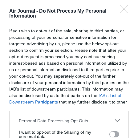
Air Journal -
Do Not Process My Personal
Information
If you wish to opt-out of the sale, sharing to third parties, or
Backdoor
a commenté :
21 mai 2018 - 11 h 58 min
processing of your personal or sensitive information for
targeted advertising by us, please use the below opt-out
La France est au moins un modèle dans un domaine c’est
section to confirm your selection. Please note that after your
positif
opt-out request is processed you may continue seeing
interest-based ads based on personal information utilized by
RÉPONDRE
us or personal information disclosed to third parties prior to
your opt-out. You may separately opt-out of the further
disclosure of your personal information by third parties on the
Mindyou
a commenté :
21 mai 2018 - 13 h 48
IAB’s list of downstream participants. This information may
min
also be disclosed by us to third parties on the
IAB’s List of
Vu que Ryanair n’a pas de base en France, il ne doit
Downstream Participants
that may further disclose it to other
pas avoir tellement d’employés de nationalité
third parties.
française. Des travailleurs français expatriés, il y en
a beaucoup, un peu partout et pas seulement chez
Personal Data Processing Opt Outs
Ryanair; ils sont soumis aux conditions fiscales et
sociales des pays où ils travaillent, et c’est tout à fait
I want to opt-out of the Sharing of my
personal data.