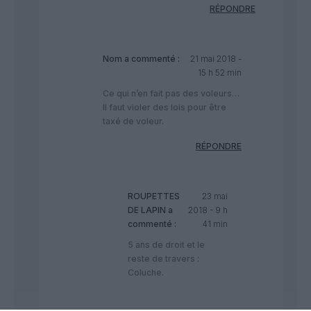
RÉPONDRE
Nom
a commenté :
21 mai 2018 -
15 h 52 min
Ce qui n’en fait pas des voleurs…
Il faut violer des lois pour être
taxé de voleur.
RÉPONDRE
ROUPETTES
23 mai
DE LAPIN
a
2018 - 9 h
commenté :
41 min
5 ans de droit et le
reste de travers :
Coluche.