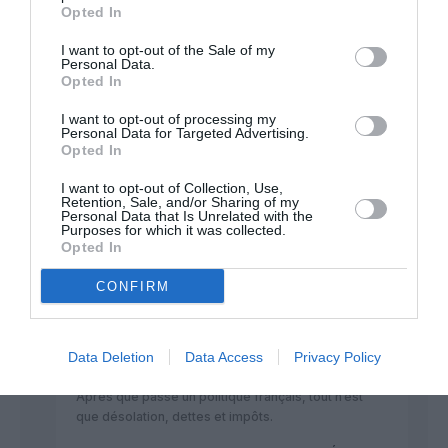
normal.
Opted In
RÉPONDRE
I want to opt-out of the Sale of my
Personal Data.
Opted In
I want to opt-out of processing my
Personal Data for Targeted Advertising.
LOL
a commenté :
21 mai 2018 - 15 h 38 min
Opted In
Mettons le sénat, l’assemblé nationale, …. et tous les
politiques français en Irlande, tous les contribuables français
I want to opt-out of Collection, Use,
Retention, Sale, and/or Sharing of my
en bénéficieront ?
Personal Data that Is Unrelated with the
Purposes for which it was collected.
RÉPONDRE
Opted In
CONFIRM
Non, non et non
a commenté :
21 mai 2018 - 17 h 58
min
Data Deletion
Data Access
Privacy Policy
Ah ! Non ! Surtout pas ! Pauvres irlandais !
Après que passe un politique français, tout n’est
que désolation, dettes et impôts.